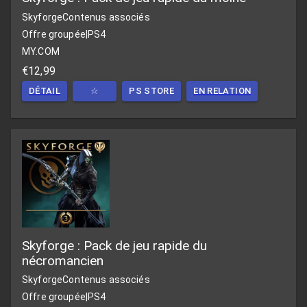
Skyforge
Contenus associés
Offre groupée
|
PS4
MY.COM
€12,99
DÉTAIL
☆
PS STORE
EN RELATION
Skyforge : Pack de jeu rapide du
nécromancien
Skyforge
Contenus associés
Offre groupée
|
PS4