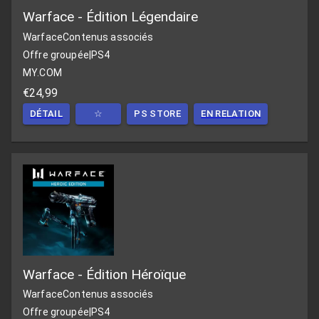
Warface - Édition Légendaire
Warface
Contenus associés
Offre groupée
|
PS4
MY.COM
€24,99
DÉTAIL
☆
PS STORE
EN RELATION
Warface - Édition Héroïque
Warface
Contenus associés
Offre groupée
|
PS4