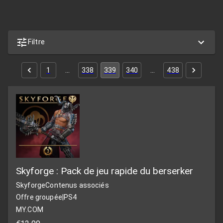
Filtre
1
…
338
339
340
…
438
Skyforge : Pack de jeu rapide du berserker
Skyforge
Contenus associés
Offre groupée
|
PS4
MY.COM