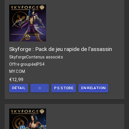
Skyforge : Pack de jeu rapide de l'assassin
Skyforge
Contenus associés
Offre groupée
|
PS4
MY.COM
€12,99
DÉTAIL
☆
PS STORE
EN RELATION