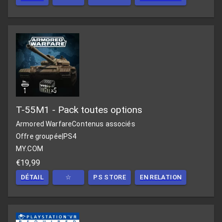
T-55M1 - Pack toutes options
Armored Warfare
Contenus associés
Offre groupée
|
PS4
MY.COM
€19,99
DÉTAIL
☆
PS STORE
EN RELATION