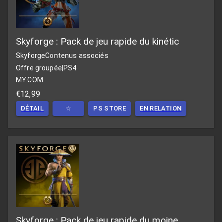
Skyforge : Pack de jeu rapide du kinétic
Skyforge
Contenus associés
Offre groupée
|
PS4
MY.COM
€12,99
DÉTAIL
☆
PS STORE
EN RELATION
Skyforge : Pack de jeu rapide du moine