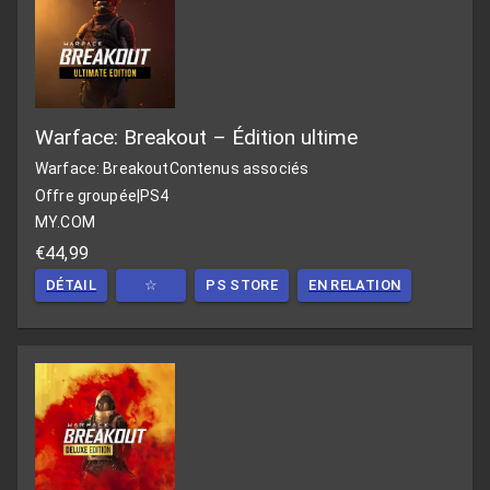
Warface: Breakout – Édition ultime
Warface: Breakout
Contenus associés
Offre groupée
|
PS4
MY.COM
€44,99
DÉTAIL
☆
PS STORE
EN RELATION