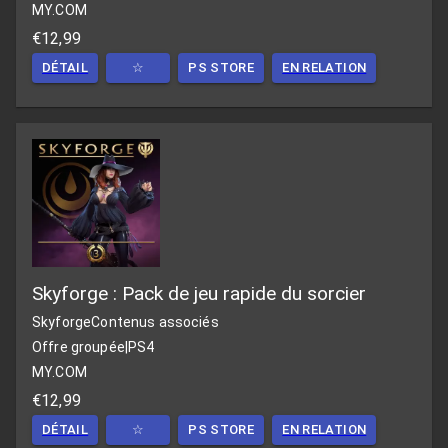
MY.COM
€12,99
DÉTAIL
☆
PS STORE
EN RELATION
Skyforge : Pack de jeu rapide du sorcier
Skyforge
Contenus associés
Offre groupée
|
PS4
MY.COM
€12,99
DÉTAIL
☆
PS STORE
EN RELATION