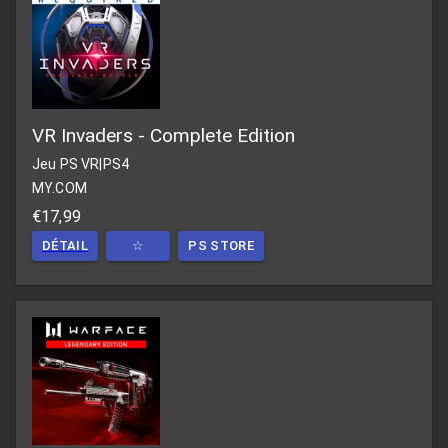
VR Invaders - Complete Edition
Jeu PS VR
|
PS4
MY.COM
€17,99
DÉTAIL
☆
PS STORE