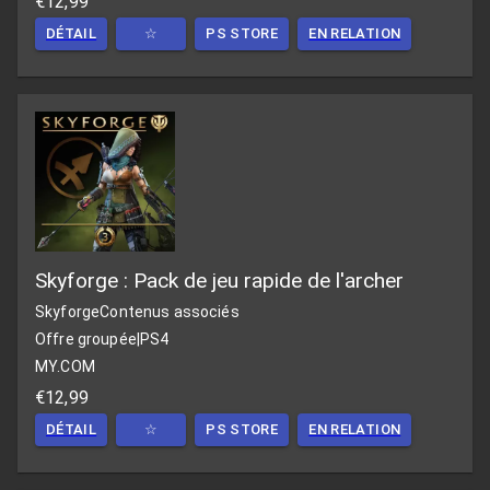
€12,99
DÉTAIL
☆
PS STORE
EN RELATION
Skyforge : Pack de jeu rapide de l'archer
Skyforge
Contenus associés
Offre groupée
|
PS4
MY.COM
€12,99
DÉTAIL
☆
PS STORE
EN RELATION