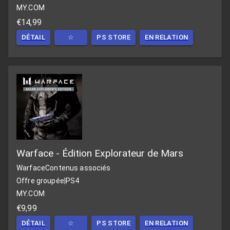
MY.COM
€14,99
DÉTAIL
☆
PS STORE
EN RELATION
Warface - Édition Explorateur de Mars
Warface
Contenus associés
Offre groupée
|
PS4
MY.COM
€9,99
DÉTAIL
☆
PS STORE
EN RELATION