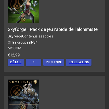
Skyforge : Pack de jeu rapide de l'alchimiste
Skyforge
Contenus associés
Offre groupée
|
PS4
MY.COM
€12,99
DÉTAIL
☆
PS STORE
EN RELATION