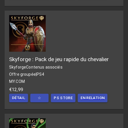
Skyforge : Pack de jeu rapide du chevalier
Skyforge
Contenus associés
Offre groupée
|
PS4
MY.COM
€12,99
DÉTAIL
☆
PS STORE
EN RELATION