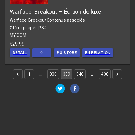
Warface: Breakout – Édition de luxe
Warface: Breakout
Contenus associés
Offre groupée
|
PS4
MY.COM
€29,99
DÉTAIL
☆
PS STORE
EN RELATION
1
…
338
339
340
…
438