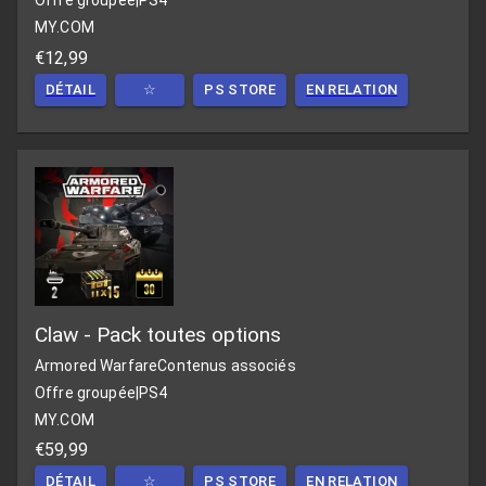
Offre groupée
|
PS4
MY.COM
€12,99
DÉTAIL
☆
PS STORE
EN RELATION
Claw - Pack toutes options
Armored Warfare
Contenus associés
Offre groupée
|
PS4
MY.COM
€59,99
DÉTAIL
☆
PS STORE
EN RELATION