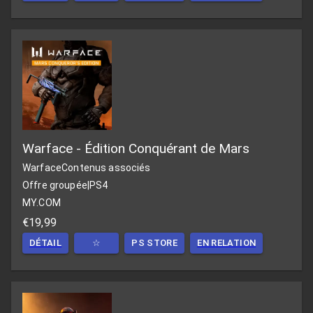
Warface - Édition Conquérant de Mars
Warface
Contenus associés
Offre groupée
|
PS4
MY.COM
€19,99
DÉTAIL
☆
PS STORE
EN RELATION