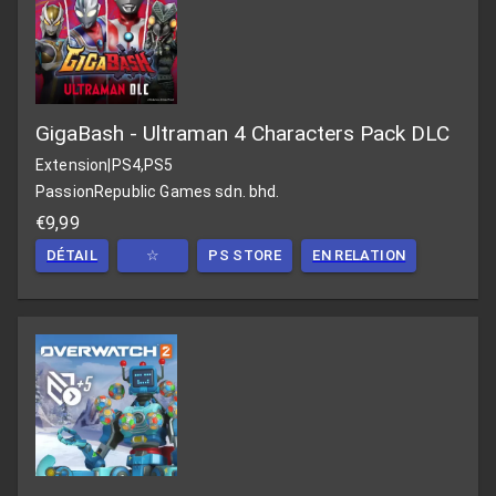
GigaBash - Ultraman 4 Characters Pack DLC
Extension
|
PS4,PS5
PassionRepublic Games sdn. bhd.
€9,99
DÉTAIL
☆
PS STORE
EN RELATION