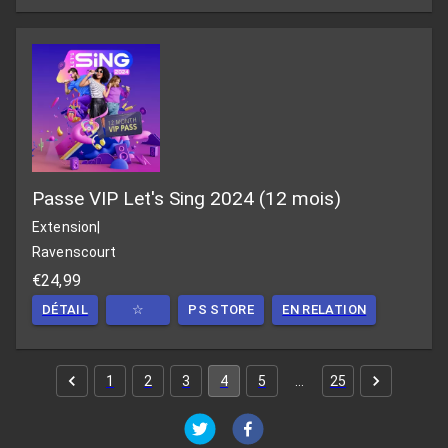
Passe VIP Let's Sing 2024 (12 mois)
Extension
|
Ravenscourt
€24,99
DÉTAIL
☆
PS STORE
EN RELATION
1
2
3
4
5
…
25