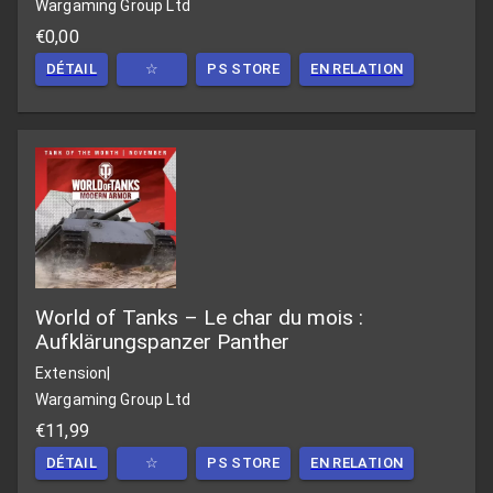
Wargaming Group Ltd
€0,00
DÉTAIL
☆
PS STORE
EN RELATION
World of Tanks – Le char du mois :
Aufklärungspanzer Panther
Extension
|
Wargaming Group Ltd
€11,99
DÉTAIL
☆
PS STORE
EN RELATION