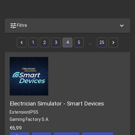
Filtre
1
2
3
4
5
…
25
Electrician Simulator - Smart Devices
Extension
|
PS5
Gaming Factory S.A.
€6,99