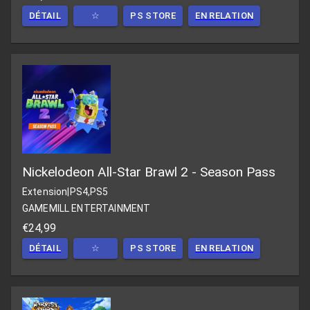
DÉTAIL
☆
PS STORE
EN RELATION
Nickelodeon All-Star Brawl 2 - Season Pass
Extension
|
PS4,PS5
GAMEMILL ENTERTAINMENT
€24,99
DÉTAIL
☆
PS STORE
EN RELATION