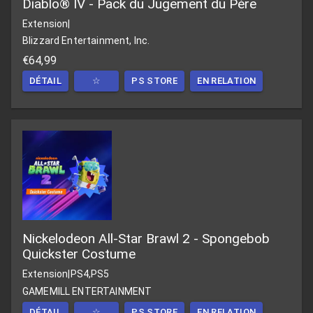
Diablo® IV - Pack du Jugement du Père
Extension
|
Blizzard Entertainment, Inc.
€64,99
DÉTAIL
☆
PS STORE
EN RELATION
Nickelodeon All-Star Brawl 2 - Spongebob
Quickster Costume
Extension
|
PS4,PS5
GAMEMILL ENTERTAINMENT
DÉTAIL
☆
PS STORE
EN RELATION