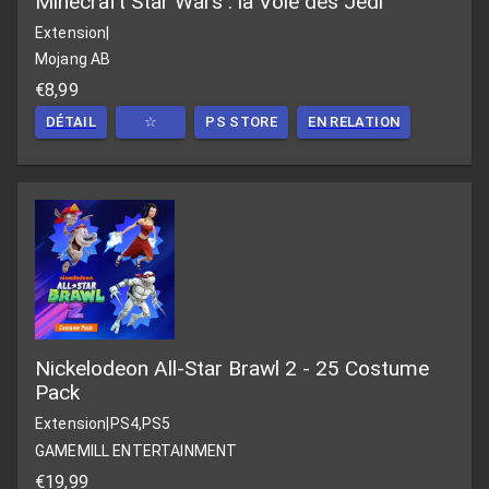
Minecraft Star Wars : la Voie des Jedi
Extension
|
Mojang AB
€8,99
DÉTAIL
☆
PS STORE
EN RELATION
Nickelodeon All-Star Brawl 2 - 25 Costume
Pack
Extension
|
PS4,PS5
GAMEMILL ENTERTAINMENT
€19,99