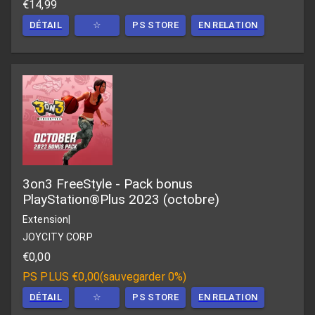
€14,99
DÉTAIL
☆
PS STORE
EN RELATION
3on3 FreeStyle - Pack bonus
PlayStation®Plus 2023 (octobre)
Extension
|
JOYCITY CORP
€0,00
PS PLUS
€0,00
(
sauvegarder 0%
)
DÉTAIL
☆
PS STORE
EN RELATION