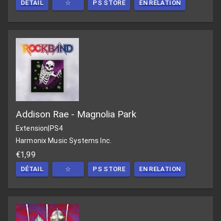
DÉTAIL
☆
PS STORE
EN RELATION
Addison Rae - Magnolia Park
Extension
|
PS4
Harmonix Music Systems Inc.
€1,99
DÉTAIL
☆
PS STORE
EN RELATION