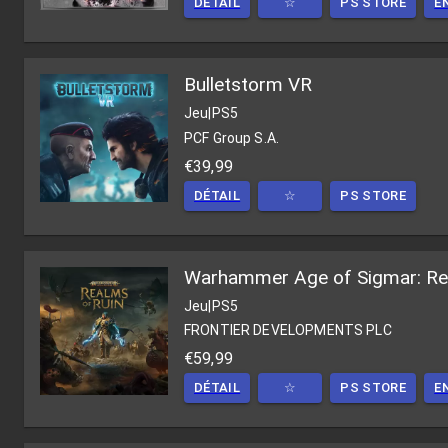
DÉTAIL
☆
PS STORE
E
Bulletstorm VR
Jeu
|
PS5
PCF Group S.A.
€39,99
DÉTAIL
☆
PS STORE
Warhammer Age of Sigmar: Re
Jeu
|
PS5
FRONTIER DEVELOPMENTS PLC
€59,99
DÉTAIL
☆
PS STORE
E