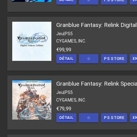
Granblue Fantasy: Relink Digita
Jeu
|
PS5
CYGAMES, INC.
€99,99
DÉTAIL
☆
PS STORE
E
Granblue Fantasy: Relink Speci
Jeu
|
PS5
CYGAMES, INC.
€79,99
DÉTAIL
☆
PS STORE
E