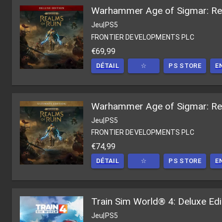
Warhammer Age of Sigmar: Real
Jeu
|
PS5
FRONTIER DEVELOPMENTS PLC
€69,99
DÉTAIL
☆
PS STORE
E
Warhammer Age of Sigmar: Real
Jeu
|
PS5
FRONTIER DEVELOPMENTS PLC
€74,99
DÉTAIL
☆
PS STORE
E
Train Sim World® 4: Deluxe Ed
Jeu
|
PS5