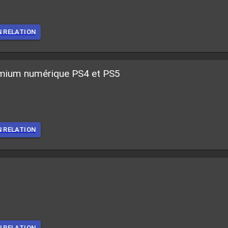
N RELATION
emium numérique PS4 et PS5
N RELATION
N RELATION