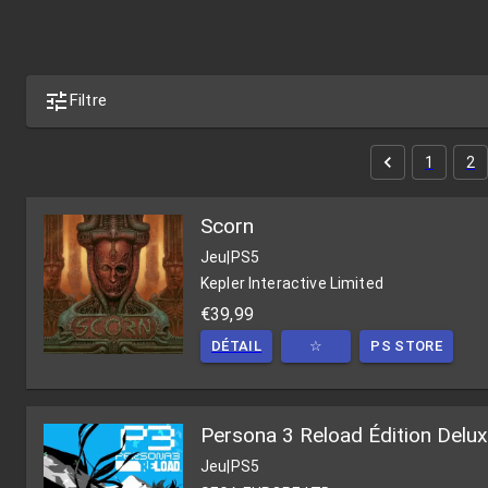
Filtre
1
2
Scorn
Jeu
|
PS5
Kepler Interactive Limited
€39,99
DÉTAIL
☆
PS STORE
Persona 3 Reload Édition Delu
Jeu
|
PS5