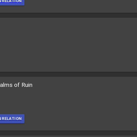
N RELATION
alms of Ruin
N RELATION