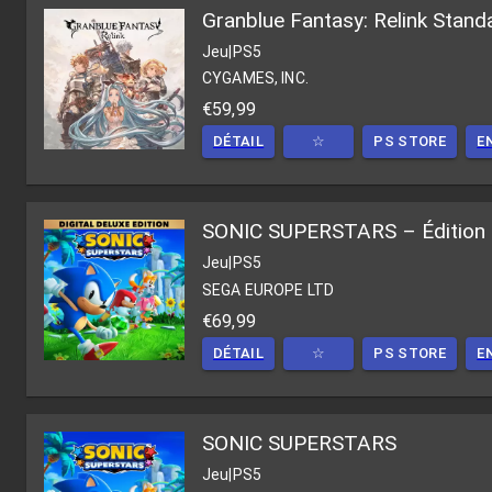
Granblue Fantasy: Relink Stand
Jeu
|
PS5
CYGAMES, INC.
€59,99
DÉTAIL
☆
PS STORE
E
SONIC SUPERSTARS – Édition D
Jeu
|
PS5
SEGA EUROPE LTD
€69,99
DÉTAIL
☆
PS STORE
E
SONIC SUPERSTARS
Jeu
|
PS5