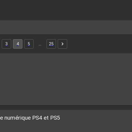
3
4
5
…
25
xe numérique PS4 et PS5