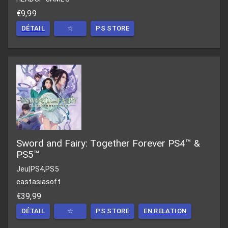
€9,99
DÉTAIL
☆
PS STORE
Sword and Fairy: Together Forever PS4™ &
PS5™
Jeu
|
PS4,PS5
eastasiasoft
€39,99
DÉTAIL
☆
PS STORE
EN RELATION