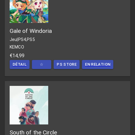
Gale of Windoria
Jeu
|
PS4,PS5
KEMCO
€14,99
DÉTAIL
☆
PS STORE
EN RELATION
South of the Circle