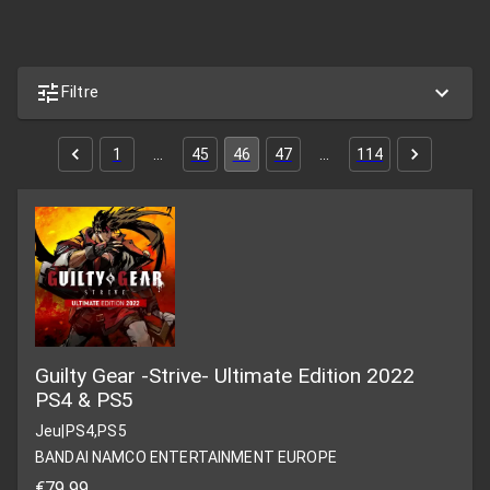
Filtre
1
…
45
46
47
…
114
Guilty Gear -Strive- Ultimate Edition 2022
PS4 & PS5
Jeu
|
PS4,PS5
BANDAI NAMCO ENTERTAINMENT EUROPE
€79,99