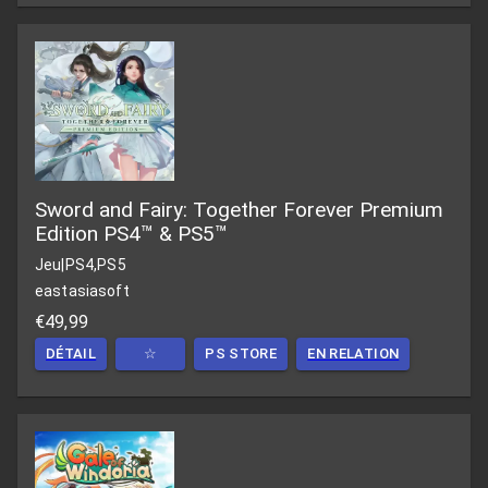
Sword and Fairy: Together Forever Premium
Edition PS4™ & PS5™
Jeu
|
PS4,PS5
eastasiasoft
€49,99
DÉTAIL
☆
PS STORE
EN RELATION