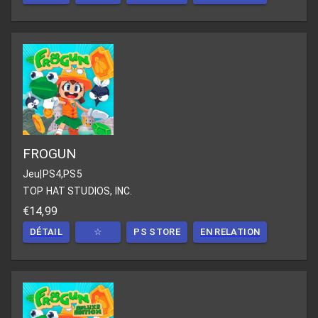
FROGUN
Jeu
|
PS4,PS5
TOP HAT STUDIOS, INC.
€14,99
DÉTAIL
☆
PS STORE
EN RELATION