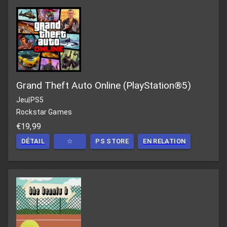
Grand Theft Auto Online (PlayStation®5)
Jeu
|
PS5
Rockstar Games
€19,99
DÉTAIL
☆
PS STORE
EN RELATION