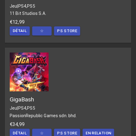
Jeu
|
PS4,PS5
11 Bit Studios S.A.
€12,99
DÉTAIL
☆
PS STORE
GigaBash
Jeu
|
PS4,PS5
PassionRepublic Games sdn. bhd.
€34,99
DÉTAIL
☆
PS STORE
EN RELATION