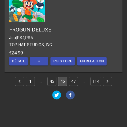
FROGUN DELUXE
Jeu
|
PS4,PS5
TOP HAT STUDIOS, INC.
€24,99
DÉTAIL
☆
PS STORE
EN RELATION
1
…
45
46
47
…
114