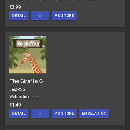
€3,99
DÉTAIL
☆
PS STORE
The Giraffe G
Jeu
|
PS5
Webnetic s. r. o.
€1,49
DÉTAIL
☆
PS STORE
EN RELATION