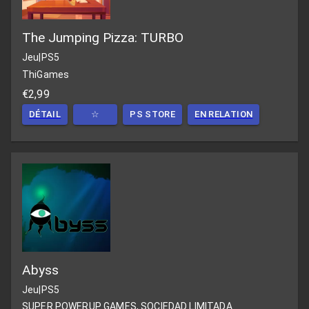
The Jumping Pizza: TURBO
Jeu
|
PS5
ThiGames
€2,99
DÉTAIL
☆
PS STORE
EN RELATION
Abyss
Jeu
|
PS5
SUPER POWERUP GAMES, SOCIEDAD LIMITADA