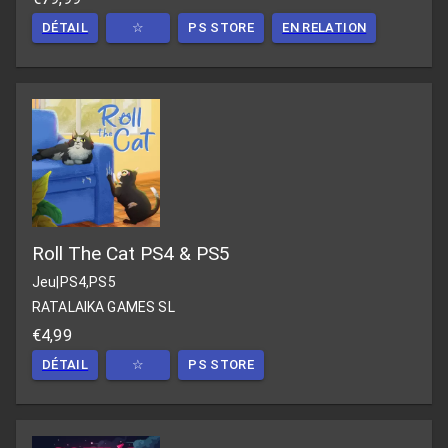
DÉTAIL
☆
PS STORE
EN RELATION
Roll The Cat PS4 & PS5
Jeu
|
PS4,PS5
RATALAIKA GAMES SL
€4,99
DÉTAIL
☆
PS STORE