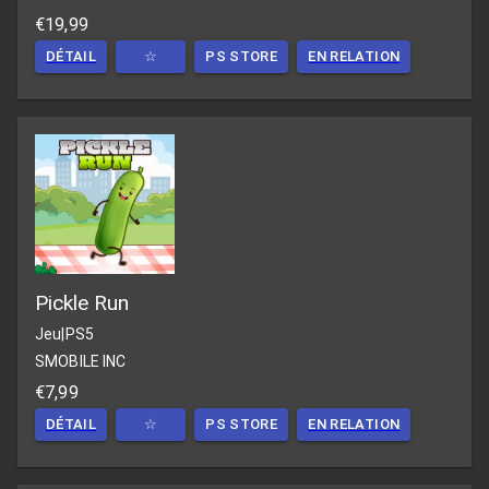
€19,99
DÉTAIL
☆
PS STORE
EN RELATION
Pickle Run
Jeu
|
PS5
SMOBILE INC
€7,99
DÉTAIL
☆
PS STORE
EN RELATION