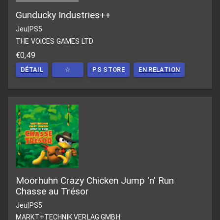
Gunducky Industries++
Jeu
|
PS5
THE VOICES GAMES LTD
€0,49
DÉTAIL
☆
PS STORE
EN RELATION
Moorhuhn Crazy Chicken Jump 'n' Run
Chasse au Trésor
Jeu
|
PS5
MARKT+TECHNIK VERLAG GMBH