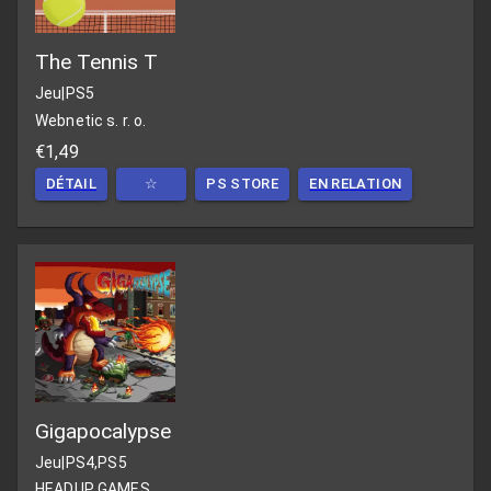
The Tennis T
Jeu
|
PS5
Webnetic s. r. o.
€1,49
DÉTAIL
☆
PS STORE
EN RELATION
Gigapocalypse
Jeu
|
PS4,PS5
HEADUP GAMES