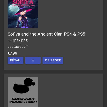
Sofiya and the Ancient Clan PS4 & PS5
Jeu
|
PS4,PS5
eastasiasoft
€7,99
DÉTAIL
☆
PS STORE