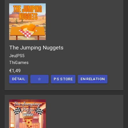
The Jumping Nuggets
Jeu
|
PS5
ThiGames
€1,49
DÉTAIL
☆
PS STORE
EN RELATION