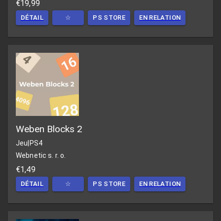
€19,99
DÉTAIL
☆
PS STORE
EN RELATION
Weben Blocks 2
Jeu
|
PS4
Webnetic s. r. o.
€1,49
DÉTAIL
☆
PS STORE
EN RELATION