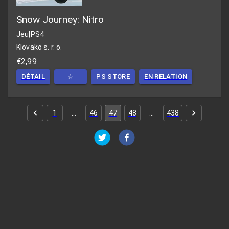
Snow Journey: Nitro
Jeu
|
PS4
Klovako s. r. o.
€2,99
DÉTAIL
☆
PS STORE
EN RELATION
1
…
46
47
48
…
438