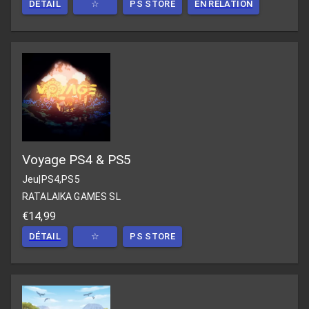
DÉTAIL
☆
PS STORE
EN RELATION
Voyage PS4 & PS5
Jeu
|
PS4,PS5
RATALAIKA GAMES SL
€14,99
DÉTAIL
☆
PS STORE