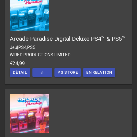
Arcade Paradise Digital Deluxe PS4™ & PS5™
Jeu
|
PS4,PS5
WIRED PRODUCTIONS LIMITED
€24,99
DÉTAIL
☆
PS STORE
EN RELATION