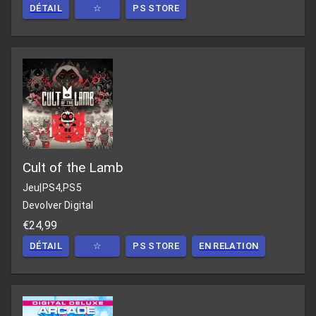
DÉTAIL
☆
PS STORE
Cult of the Lamb
Jeu
|
PS4,PS5
Devolver Digital
€24,99
DÉTAIL
☆
PS STORE
EN RELATION