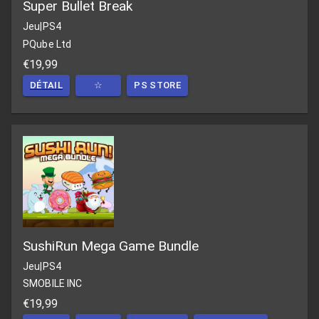
Super Bullet Break
Jeu
|
PS4
PQube Ltd
€19,99
DÉTAIL
☆
PS STORE
SushiRun Mega Game Bundle
Jeu
|
PS4
SMOBILE INC
€19,99