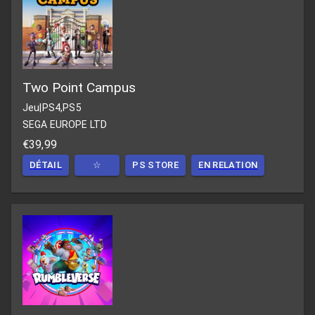
Two Point Campus
Jeu
|
PS4,PS5
SEGA EUROPE LTD
€39,99
DÉTAIL
☆
PS STORE
EN RELATION