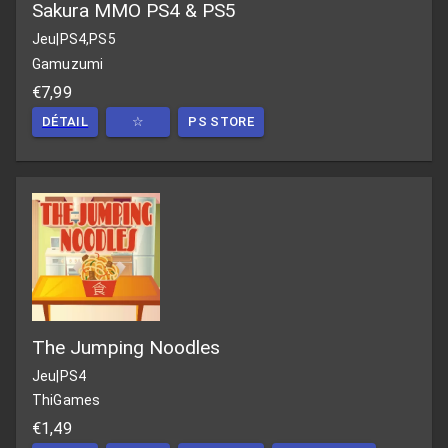
Sakura MMO PS4 & PS5
Jeu
|
PS4,PS5
Gamuzumi
€7,99
DÉTAIL
☆
PS STORE
The Jumping Noodles
Jeu
|
PS4
ThiGames
€1,49