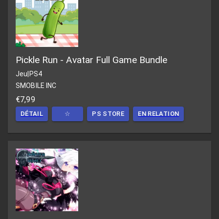
Pickle Run - Avatar Full Game Bundle
Jeu
|
PS4
SMOBILE INC
€7,99
DÉTAIL
☆
PS STORE
EN RELATION