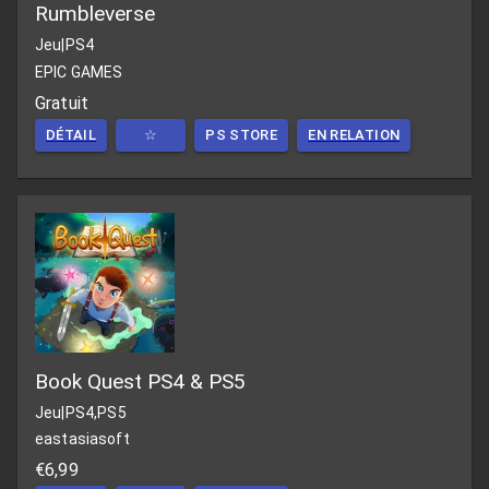
Rumbleverse
Jeu
|
PS4
EPIC GAMES
Gratuit
DÉTAIL
☆
PS STORE
EN RELATION
Book Quest PS4 & PS5
Jeu
|
PS4,PS5
eastasiasoft
€6,99