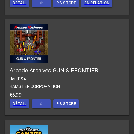
DÉTAIL
☆
PS STORE
EN RELATION
Arcade Archives GUN & FRONTIER
Jeu
|
PS4
HAMSTER CORPORATION
€6,99
DÉTAIL
☆
PS STORE