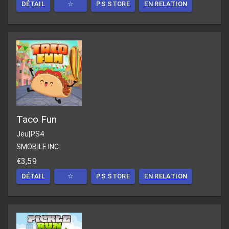
DÉTAIL
☆
PS STORE
EN RELATION
Taco Fun
Jeu
|
PS4
SMOBILE INC
€3,59
DÉTAIL
☆
PS STORE
EN RELATION