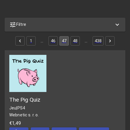
Filtre
1
…
46
47
48
…
438
The Pig Quiz
Jeu
|
PS4
Webnetic s. r. o.
€1,49