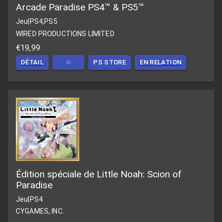
Arcade Paradise PS4™ & PS5™
Jeu
|
PS4,PS5
WIRED PRODUCTIONS LIMITED
€19,99
DÉTAIL
☆
PS STORE
EN RELATION
Édition spéciale de Little Noah: Scion of
Paradise
Jeu
|
PS4
CYGAMES, INC.