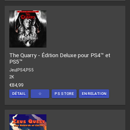
The Quarry - Édition Deluxe pour PS4™ et
PS5™
Jeu
|
PS4,PS5
2K
€84,99
DÉTAIL
☆
PS STORE
EN RELATION