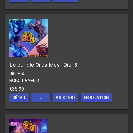
Le bundle Orcs Must Die! 3
Jeu
|
PS5
ROBOT GAMES
€35,99
DÉTAIL
☆
PS STORE
EN RELATION