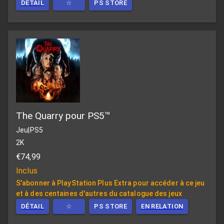
DÉTAIL
☆
PS STORE
The Quarry pour PS5™
Jeu
|
PS5
2K
€74,99
Inclus
S'abonner à PlayStation Plus Extra pour accéder à ce jeu
et à des centaines d'autres du catalogue des jeux
DÉTAIL
☆
PS STORE
EN RELATION