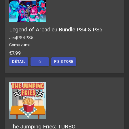
Legend of Arcadieu Bundle PS4 & PS5
Jeu
|
PS4,PS5
Gamuzumi
€7,99
DÉTAIL
☆
PS STORE
The Jumping Fries: TURBO