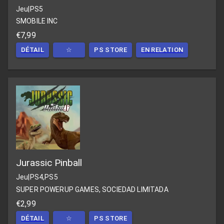
Jeu
|
PS5
SMOBILE INC
€7,99
DÉTAIL
☆
PS STORE
EN RELATION
Jurassic Pinball
Jeu
|
PS4,PS5
SUPER POWERUP GAMES, SOCIEDAD LIMITADA
€2,99
DÉTAIL
☆
PS STORE