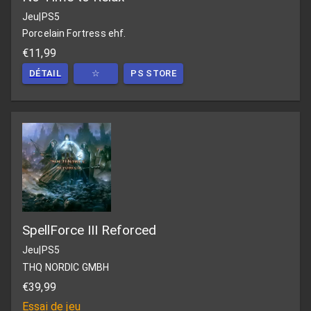
Jeu
|
PS5
Porcelain Fortress ehf.
€11,99
DÉTAIL
☆
PS STORE
SpellForce III Reforced
Jeu
|
PS5
THQ NORDIC GMBH
€39,99
Essai de jeu