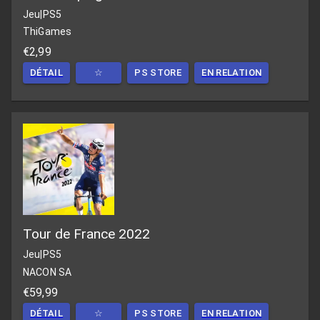
Jeu
|
PS5
ThiGames
€2,99
DÉTAIL
☆
PS STORE
EN RELATION
Tour de France 2022
Jeu
|
PS5
NACON SA
€59,99
DÉTAIL
☆
PS STORE
EN RELATION