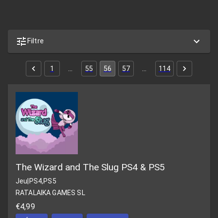
Filtre
1
…
55
56
57
…
114
The Wizard and The Slug PS4 & PS5
Jeu
|
PS4,PS5
RATALAIKA GAMES SL
€4,99