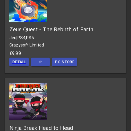
Zeus Quest - The Rebirth of Earth
Jeu
|
PS4,PS5
Crazysoft Limited
€9,99
DÉTAIL
☆
PS STORE
Ninja Break Head to Head