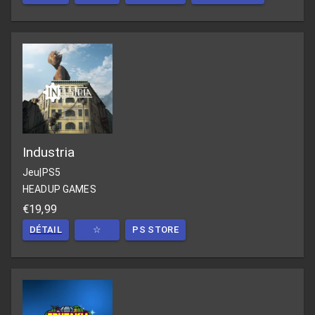
Industria
Jeu
|
PS5
HEADUP GAMES
€19,99
DÉTAIL
☆
PS STORE