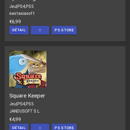
Jeu
|
PS4,PS5
eastasiasoft
€6,99
DÉTAIL
☆
PS STORE
Square Keeper
Jeu
|
PS4,PS5
JANDUSOFT S.L.
€4,99
DÉTAIL
☆
PS STORE