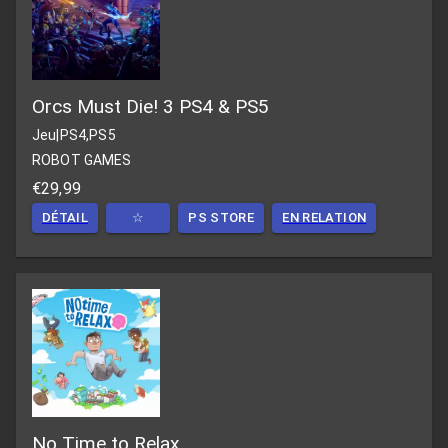
Orcs Must Die! 3 PS4 & PS5
Jeu
|
PS4,PS5
ROBOT GAMES
€29,99
DÉTAIL
☆
PS STORE
EN RELATION
No Time to Relax