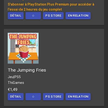
S'abonner à PlayStation Plus Premium pour accéder à
l'essai de 2 heures du jeu complet
DÉTAIL
☆
PS STORE
EN RELATION
The Jumping Fries
Jeu
|
PS5
ThiGames
€1,49
DÉTAIL
☆
PS STORE
EN RELATION