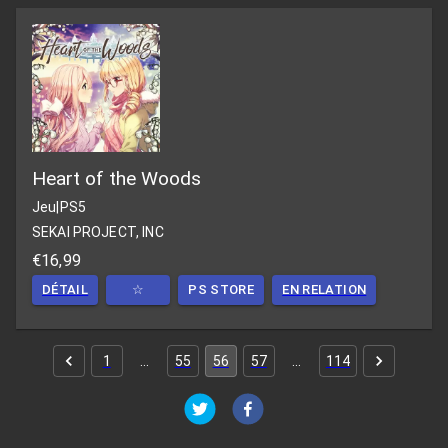
Heart of the Woods
Jeu
|
PS5
SEKAI PROJECT, INC
€16,99
DÉTAIL
☆
PS STORE
EN RELATION
1
…
55
56
57
…
114