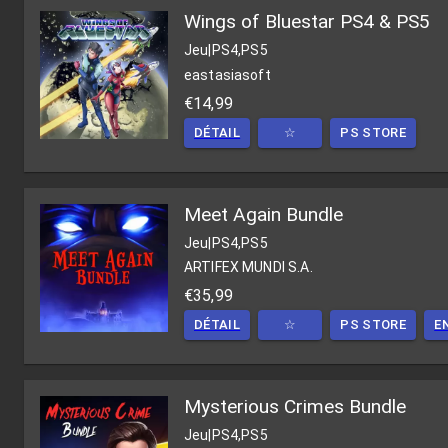
Wings of Bluestar PS4 & PS5
Jeu
|
PS4,PS5
eastasiasoft
€14,99
DÉTAIL
☆
PS STORE
Meet Again Bundle
Jeu
|
PS4,PS5
ARTIFEX MUNDI S.A.
€35,99
DÉTAIL
☆
PS STORE
E
Mysterious Crimes Bundle
Jeu
|
PS4,PS5