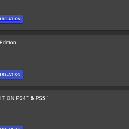
N RELATION
Edition
N RELATION
ITION PS4™ & PS5™