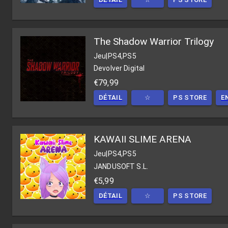
The Shadow Warrior Trilogy
Jeu
|
PS4,PS5
Devolver Digital
€79,99
DÉTAIL
☆
PS STORE
E
KAWAII SLIME ARENA
Jeu
|
PS4,PS5
JANDUSOFT S.L.
€5,99
DÉTAIL
☆
PS STORE