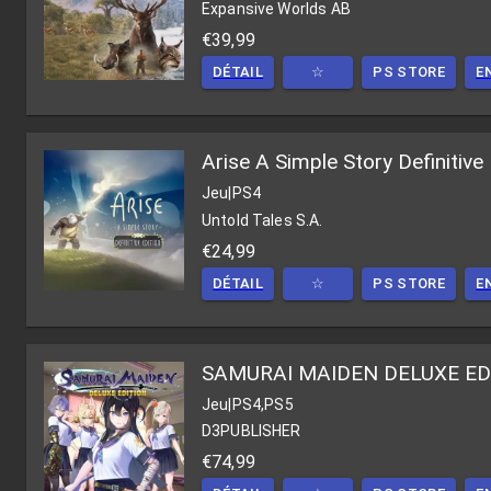
Expansive Worlds AB
€39,99
DÉTAIL
☆
PS STORE
E
Arise A Simple Story Definitive 
Jeu
|
PS4
Untold Tales S.A.
€24,99
DÉTAIL
☆
PS STORE
E
SAMURAI MAIDEN DELUXE ED
Jeu
|
PS4,PS5
D3PUBLISHER
€74,99