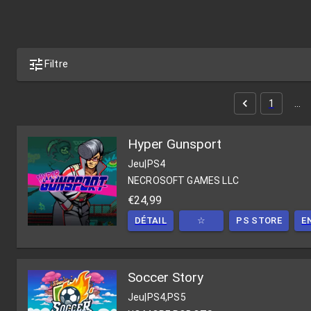
Filtre
1
…
Hyper Gunsport
Jeu
|
PS4
NECROSOFT GAMES LLC
€24,99
DÉTAIL
☆
PS STORE
E
Soccer Story
Jeu
|
PS4,PS5