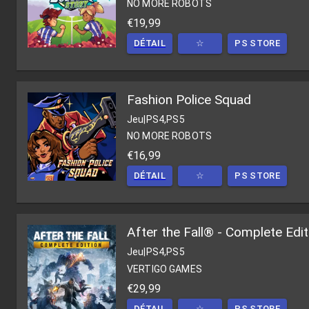
NO MORE ROBOTS
€19,99
DÉTAIL
☆
PS STORE
Fashion Police Squad
Jeu
|
PS4,PS5
NO MORE ROBOTS
€16,99
DÉTAIL
☆
PS STORE
After the Fall® - Complete Edit
Jeu
|
PS4,PS5
VERTIGO GAMES
€29,99
DÉTAIL
☆
PS STORE