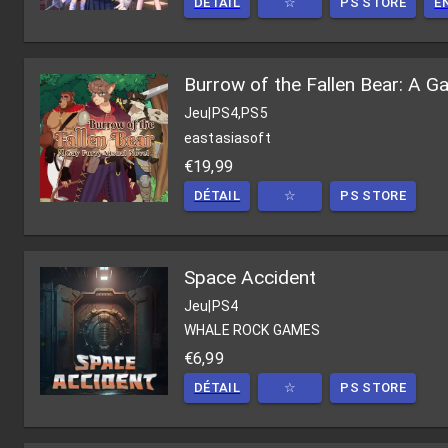
DÉTAIL
☆
PS STORE
E
Burrow of the Fallen Bear: A G
Jeu
|
PS4,PS5
eastasiasoft
€19,99
DÉTAIL
☆
PS STORE
Space Accident
Jeu
|
PS4
WHALE ROCK GAMES
€6,99
DÉTAIL
☆
PS STORE