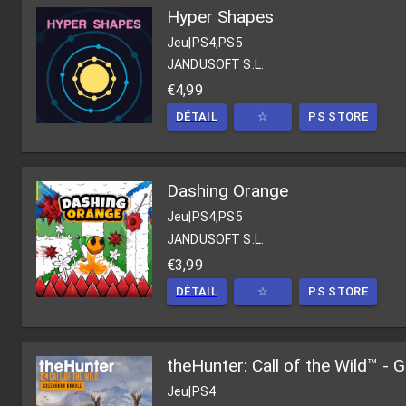
Hyper Shapes
Jeu
|
PS4,PS5
JANDUSOFT S.L.
€4,99
DÉTAIL
☆
PS STORE
Dashing Orange
Jeu
|
PS4,PS5
JANDUSOFT S.L.
€3,99
DÉTAIL
☆
PS STORE
theHunter: Call of the Wild™ - 
Jeu
|
PS4