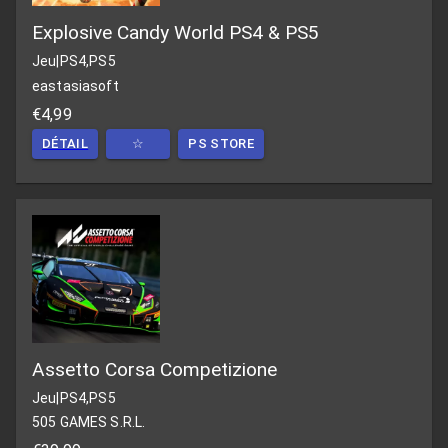
Explosive Candy World PS4 & PS5
Jeu
|
PS4,PS5
eastasiasoft
€4,99
DÉTAIL
☆
PS STORE
Assetto Corsa Competizione
Jeu
|
PS4,PS5
505 GAMES S.R.L.