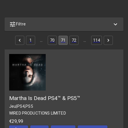
Filtre
1
…
70
71
72
…
114
Martha Is Dead PS4™ & PS5™
Jeu
|
PS4,PS5
WIRED PRODUCTIONS LIMITED
€29,99