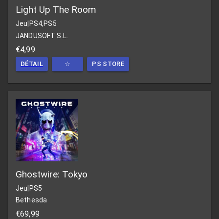
Light Up The Room
Jeu
|
PS4,PS5
JANDUSOFT S.L.
€4,99
DÉTAIL
☆
PS STORE
Ghostwire: Tokyo
Jeu
|
PS5
Bethesda
€69,99