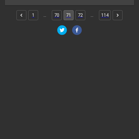
1
…
70
71
72
…
114