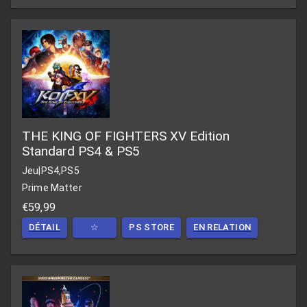
THE KING OF FIGHTERS XV Edition
Standard PS4 & PS5
Jeu
|
PS4,PS5
Prime Matter
€59,99
DÉTAIL
☆
PS STORE
EN RELATION