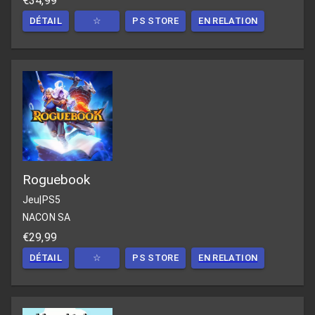
€34,99
DÉTAIL
☆
PS STORE
EN RELATION
Roguebook
Jeu
|
PS5
NACON SA
€29,99
DÉTAIL
☆
PS STORE
EN RELATION