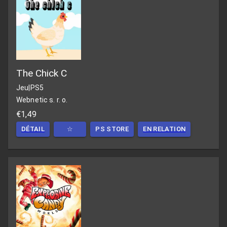
The Chick C
Jeu
|
PS5
Webnetic s. r. o.
€1,49
DÉTAIL
☆
PS STORE
EN RELATION