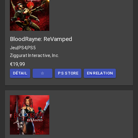
BloodRayne: ReVamped
Jeu
|
PS4,PS5
Ziggurat Interactive, Inc.
€19,99
DÉTAIL
☆
PS STORE
EN RELATION