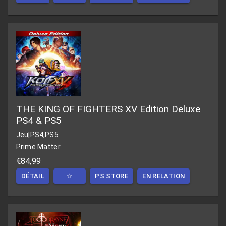
THE KING OF FIGHTERS XV Edition Deluxe
PS4 & PS5
Jeu
|
PS4,PS5
Prime Matter
€84,99
DÉTAIL
☆
PS STORE
EN RELATION