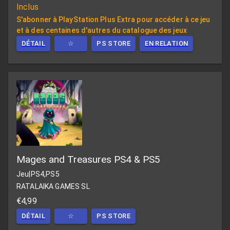
Inclus
S'abonner à PlayStation Plus Extra pour accéder à ce jeu
et à des centaines d'autres du catalogue des jeux
DÉTAIL
☆
PS STORE
EN RELATION
Mages and Treasures PS4 & PS5
Jeu
|
PS4,PS5
RATALAIKA GAMES SL
€4,99
DÉTAIL
☆
PS STORE