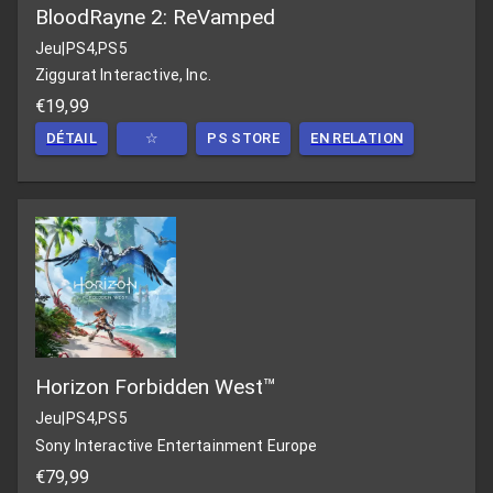
BloodRayne 2: ReVamped
Jeu
|
PS4,PS5
Ziggurat Interactive, Inc.
€19,99
DÉTAIL
☆
PS STORE
EN RELATION
Horizon Forbidden West™
Jeu
|
PS4,PS5
Sony Interactive Entertainment Europe
€79,99