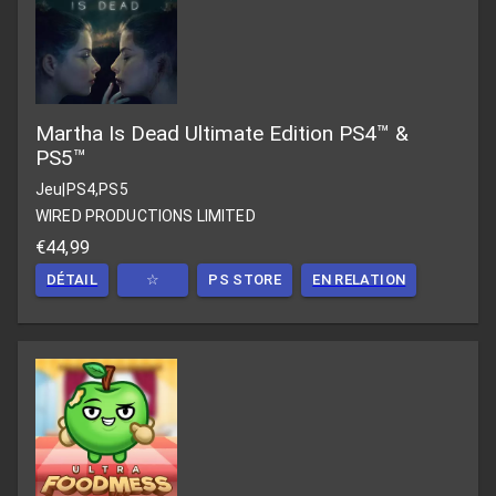
Martha Is Dead Ultimate Edition PS4™ &
PS5™
Jeu
|
PS4,PS5
WIRED PRODUCTIONS LIMITED
€44,99
DÉTAIL
☆
PS STORE
EN RELATION