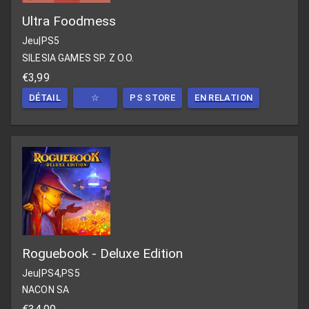
Ultra Foodmess
Jeu
|
PS5
SILESIA GAMES SP. Z O.O.
€3,99
DÉTAIL
☆
PS STORE
EN RELATION
Roguebook - Deluxe Edition
Jeu
|
PS4,PS5
NACON SA