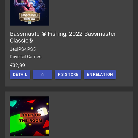
Bassmaster® Fishing: 2022 Bassmaster
Classic®
Jeu
|
PS4,PS5
Dovetail Games
€32,99
DÉTAIL
☆
PS STORE
EN RELATION