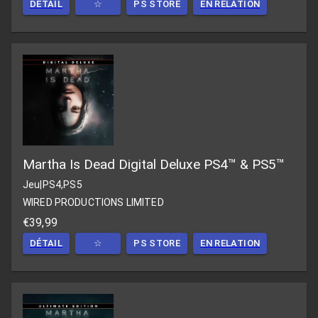
DÉTAIL
☆
PS STORE
EN RELATION
Martha Is Dead Digital Deluxe PS4™ & PS5™
Jeu
|
PS4,PS5
WIRED PRODUCTIONS LIMITED
€39,99
DÉTAIL
☆
PS STORE
EN RELATION