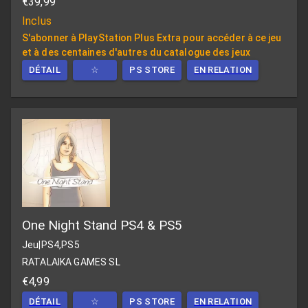
€39,99
Inclus
S'abonner à PlayStation Plus Extra pour accéder à ce jeu
et à des centaines d'autres du catalogue des jeux
DÉTAIL
☆
PS STORE
EN RELATION
One Night Stand PS4 & PS5
Jeu
|
PS4,PS5
RATALAIKA GAMES SL
€4,99
DÉTAIL
☆
PS STORE
EN RELATION