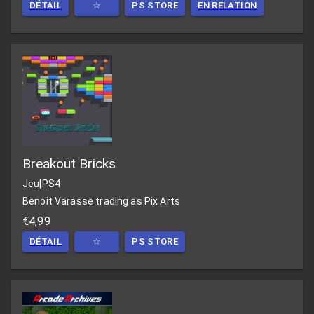
DÉTAIL
☆
PS STORE
EN RELATION
Breakout Bricks
Jeu
|
PS4
Benoit Varasse trading as Pix Arts
€4,99
DÉTAIL
☆
PS STORE