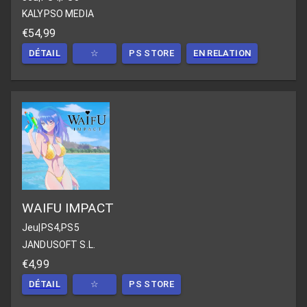
KALYPSO MEDIA
€54,99
DÉTAIL
☆
PS STORE
EN RELATION
WAIFU IMPACT
Jeu
|
PS4,PS5
JANDUSOFT S.L.
€4,99
DÉTAIL
☆
PS STORE