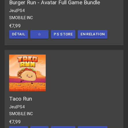
Burger Run - Avatar Full Game Bundle
Jeu
|
PS4
SMOBILE INC
€7,99
DÉTAIL
☆
PS STORE
EN RELATION
Taco Run
Jeu
|
PS4
SMOBILE INC
€7,99