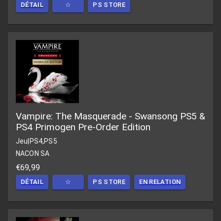
DÉTAIL
☆
PS STORE
Vampire: The Masquerade - Swansong PS5 &
PS4 Primogen Pre-Order Edition
Jeu
|
PS4,PS5
NACON SA
€69,99
DÉTAIL
☆
PS STORE
EN RELATION