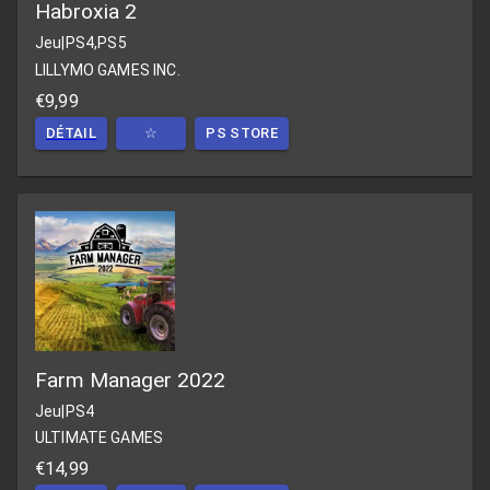
Habroxia 2
Jeu
|
PS4,PS5
LILLYMO GAMES INC.
€9,99
DÉTAIL
☆
PS STORE
Farm Manager 2022
Jeu
|
PS4
ULTIMATE GAMES
€14,99