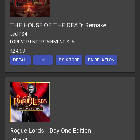
THE HOUSE OF THE DEAD: Remake
Jeu
|
PS4
FOREVER ENTERTAINMENT S. A.
€24,99
DÉTAIL
☆
PS STORE
EN RELATION
Rogue Lords - Day One Edition
Jeu
|
PS4