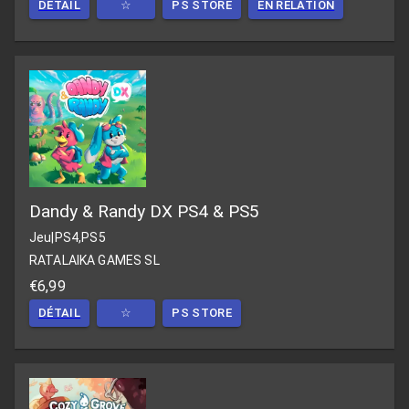
DÉTAIL
☆
PS STORE
EN RELATION
Dandy & Randy DX PS4 & PS5
Jeu
|
PS4,PS5
RATALAIKA GAMES SL
€6,99
DÉTAIL
☆
PS STORE