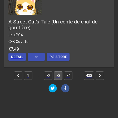
A Street Cat's Tale (Un conte de chat de
gouttière)
Jeu
|
PS4
CFK Co., Ltd.
€7,49
DÉTAIL
☆
PS STORE
1
…
72
73
74
…
438