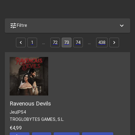
Filtre
1
…
72
73
74
…
438
Ravenous Devils
Jeu
|
PS4
TROGLOBYTES GAMES, S.L.
€4,99