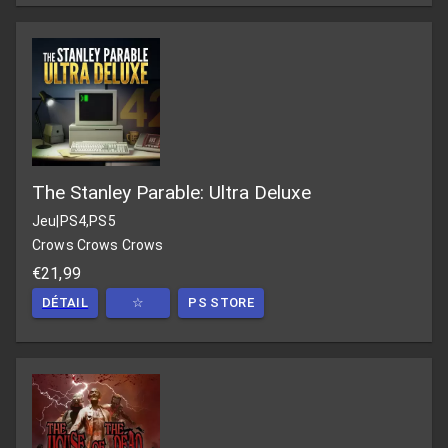
The Stanley Parable: Ultra Deluxe
Jeu
|
PS4,PS5
Crows Crows Crows
€21,99
DÉTAIL
☆
PS STORE