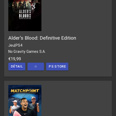
Alder's Blood: Definitive Edition
Jeu
|
PS4
No Gravity Games S.A.
€19,99
DÉTAIL
☆
PS STORE