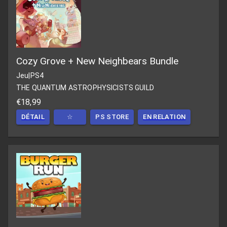
Cozy Grove + New Neighbears Bundle
Jeu
|
PS4
THE QUANTUM ASTROPHYSICISTS GUILD
€18,99
DÉTAIL
☆
PS STORE
EN RELATION