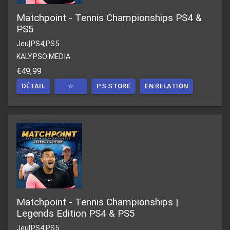
Matchpoint - Tennis Championships PS4 &
PS5
Jeu
|
PS4,PS5
KALYPSO MEDIA
€49,99
DÉTAIL
☆
PS STORE
EN RELATION
Matchpoint - Tennis Championships |
Legends Edition PS4 & PS5
Jeu
|
PS4,PS5