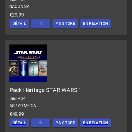
NACON SA
€29,99
DÉTAIL
☆
PS STORE
EN RELATION
Pack Héritage STAR WARS™
Jeu
|
PS4
ASPYR MEDIA
€49,99
DÉTAIL
☆
PS STORE
EN RELATION