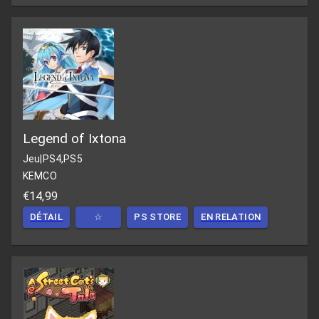
Legend of Ixtona
Jeu
|
PS4,PS5
KEMCO
€14,99
DÉTAIL
☆
PS STORE
EN RELATION