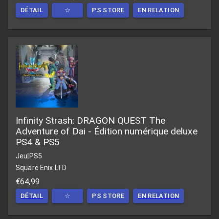
DÉTAIL
☆
PS STORE
EN RELATION
Infinity Strash: DRAGON QUEST The
Adventure of Dai - Édition numérique deluxe
PS4 & PS5
Jeu
|
PS5
Square Enix LTD
€64,99
DÉTAIL
☆
PS STORE
EN RELATION