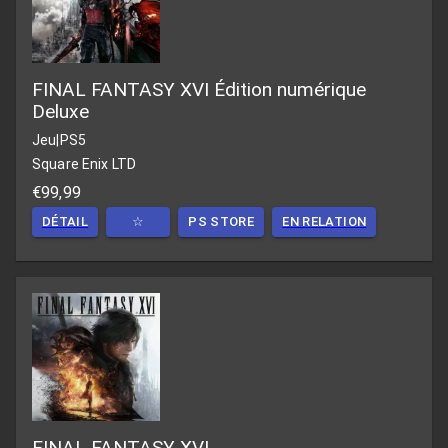
FINAL FANTASY XVI Édition numérique
Deluxe
Jeu
|
PS5
Square Enix LTD
€99,99
DÉTAIL
☆
PS STORE
EN RELATION
FINAL FANTASY XVI