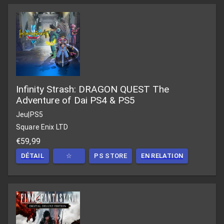
Infinity Strash: DRAGON QUEST The
Adventure of Dai PS4 & PS5
Jeu
|
PS5
Square Enix LTD
€59,99
DÉTAIL
☆
PS STORE
EN RELATION