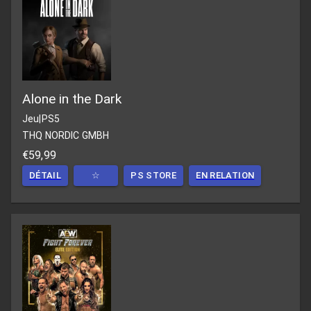
Alone in the Dark
Jeu
|
PS5
THQ NORDIC GMBH
€59,99
DÉTAIL
☆
PS STORE
EN RELATION