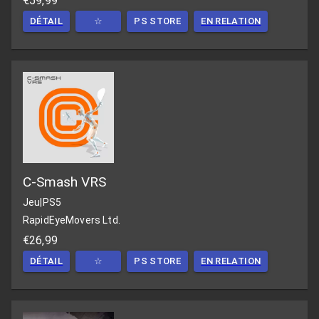
€59,99
DÉTAIL
☆
PS STORE
EN RELATION
C-Smash VRS
Jeu
|
PS5
RapidEyeMovers Ltd.
€26,99
DÉTAIL
☆
PS STORE
EN RELATION