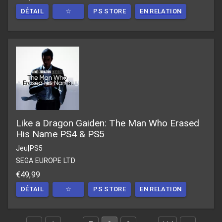
DÉTAIL
☆
PS STORE
EN RELATION
Like a Dragon Gaiden: The Man Who Erased
His Name PS4 & PS5
Jeu
|
PS5
SEGA EUROPE LTD
€49,99
DÉTAIL
☆
PS STORE
EN RELATION