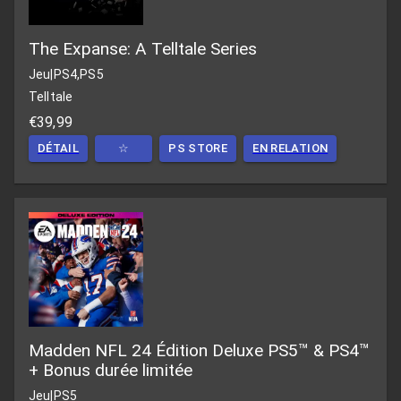
The Expanse: A Telltale Series
Jeu
|
PS4,PS5
Telltale
€39,99
DÉTAIL
☆
PS STORE
EN RELATION
Madden NFL 24 Édition Deluxe PS5™ & PS4™
+ Bonus durée limitée
Jeu
|
PS5