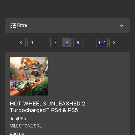
Filtre
1
…
7
8
9
…
114
HOT WHEELS UNLEASHED 2 -
Turbocharged™ PS4 & PS5
Jeu
|
PS5
MILESTONE SRL
€49,99