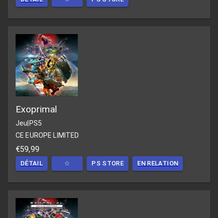
Exoprimal
Jeu
|
PS5
CE EUROPE LIMITED
€59,99
DÉTAIL
☆
PS STORE
EN RELATION