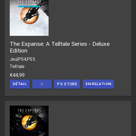
The Expanse: A Telltale Series - Deluxe
Edition
Jeu
|
PS4,PS5
Telltale
€44,99
DÉTAIL
☆
PS STORE
EN RELATION