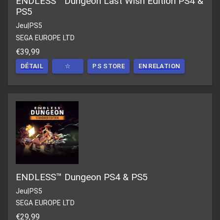
ENDLESS™ Dungeon Last Wish Edition PS4 &
PS5
Jeu
|
PS5
SEGA EUROPE LTD
€39,99
DÉTAIL
☆
PS STORE
EN RELATION
ENDLESS™ Dungeon PS4 & PS5
Jeu
|
PS5
SEGA EUROPE LTD
€29,99