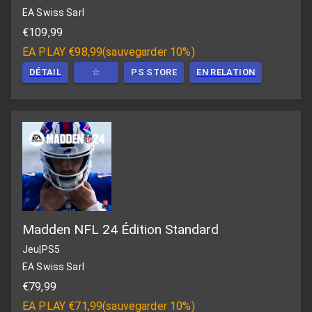
EA Swiss Sarl
€109,99
EA PLAY
€98,99
(
sauvegarder 10%
)
DÉTAIL
☆
PS STORE
EN RELATION
Madden NFL 24 Édition Standard
Jeu
|
PS5
EA Swiss Sarl
€79,99
EA PLAY
€71,99
(
sauvegarder 10%
)