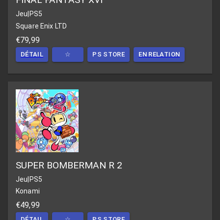
Jeu
|
PS5
Square Enix LTD
€79,99
DÉTAIL
☆
PS STORE
EN RELATION
SUPER BOMBERMAN R 2
Jeu
|
PS5
Konami
€49,99
DÉTAIL
☆
PS STORE