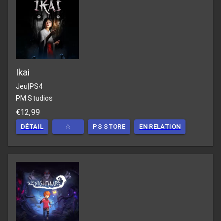
Ikai
Jeu
|
PS4
PM Studios
€12,99
DÉTAIL
☆
PS STORE
EN RELATION