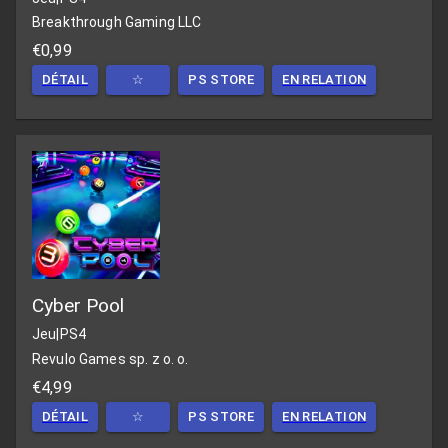
Breakthrough Gaming LLC
€0,99
DÉTAIL
☆
PS STORE
EN RELATION
Cyber Pool
Jeu
|
PS4
Revulo Games sp. z o. o.
€4,99
DÉTAIL
☆
PS STORE
EN RELATION