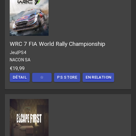
WRC 7 FIA World Rally Championship
Jeu
|
PS4
NACON SA
€19,99
DÉTAIL
☆
PS STORE
EN RELATION