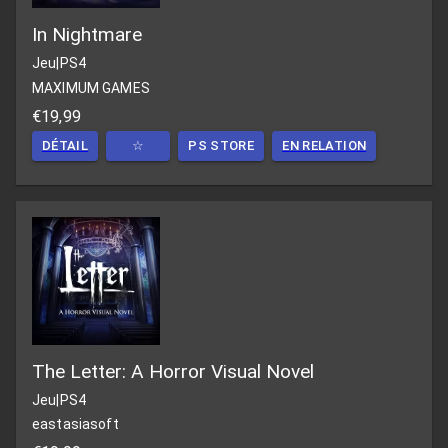
In Nightmare
Jeu
|
PS4
MAXIMUM GAMES
€19,99
DÉTAIL
☆
PS STORE
EN RELATION
The Letter: A Horror Visual Novel
Jeu
|
PS4
eastasiasoft