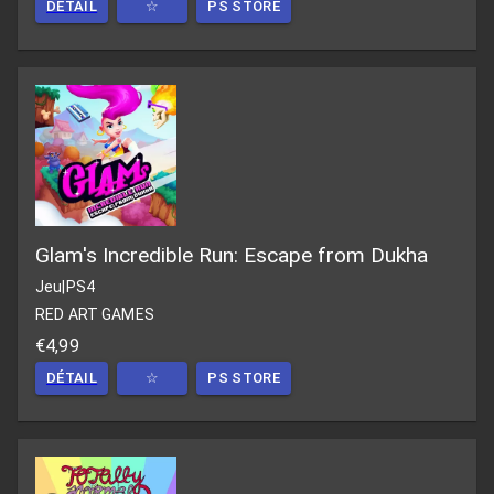
DÉTAIL
☆
PS STORE
Glam's Incredible Run: Escape from Dukha
Jeu
|
PS4
RED ART GAMES
€4,99
DÉTAIL
☆
PS STORE