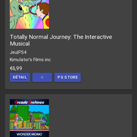
Totally Normal Journey: The Interactive
Musical
Jeu
|
PS4
Kimulator's Films inc.
€6,99
DÉTAIL
☆
PS STORE