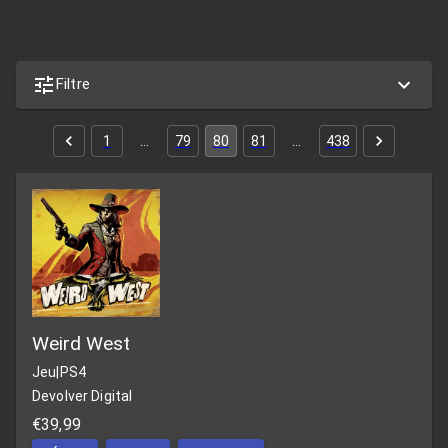
Filtre
1
…
79
80
81
…
438
Weird West
Jeu
|
PS4
Devolver Digital
€39,99