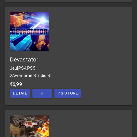
Devastator
Jeu
|
PS4,PS5
2Awesome Studio SL
€6,99
DÉTAIL
☆
PS STORE