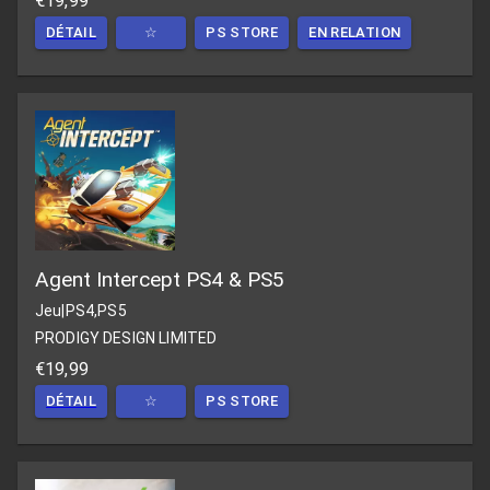
€19,99
DÉTAIL
☆
PS STORE
EN RELATION
Agent Intercept PS4 & PS5
Jeu
|
PS4,PS5
PRODIGY DESIGN LIMITED
€19,99
DÉTAIL
☆
PS STORE