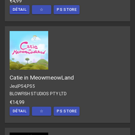
€4,99
DÉTAIL
☆
PS STORE
Catie in MeowmeowLand
Jeu
|
PS4,PS5
BLOWFISH STUDIOS PTY LTD
€14,99
DÉTAIL
☆
PS STORE