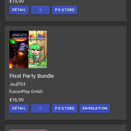
€19,99
DÉTAIL
☆
PS STORE
Pixel Party Bundle
Jeu
|
PS4
FusionPlay GmbH
€16,99
DÉTAIL
☆
PS STORE
EN RELATION