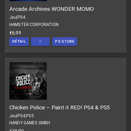
Arcade Archives WONDER MOMO
Jeu
|
PS4
HAMSTER CORPORATION
€6,99
DÉTAIL
☆
PS STORE
Chicken Police – Paint it RED! PS4 & PS5
Jeu
|
PS4,PS5
HANDY GAMES GMBH