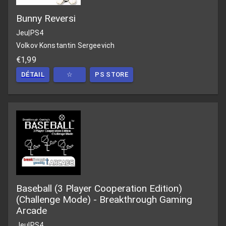
Bunny Reversi
Jeu
|
PS4
Volkov Konstantin Sergeevich
€1,99
DÉTAIL
☆
PS STORE
Baseball (3 Player Cooperation Edition)
(Challenge Mode) - Breakthrough Gaming
Arcade
Jeu
|
PS4