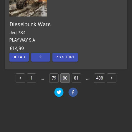
Dieselpunk Wars
Jeu
|
PS4
PLAYWAY S.A
€14,99
DÉTAIL
☆
PS STORE
1
…
79
80
81
…
438