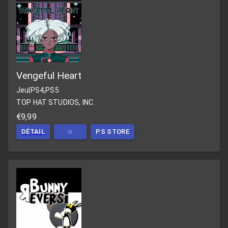
Vengeful Heart
Jeu
|
PS4,PS5
TOP HAT STUDIOS, INC.
€9,99
DÉTAIL
☆
PS STORE