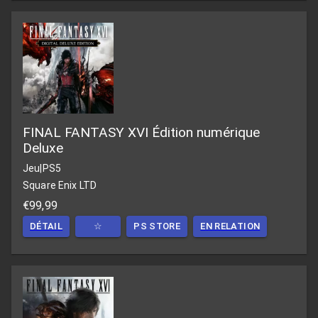
FINAL FANTASY XVI Édition numérique
Deluxe
Jeu
|
PS5
Square Enix LTD
€99,99
DÉTAIL
☆
PS STORE
EN RELATION