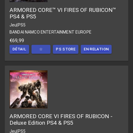
ARMORED CORE™ VI FIRES OF RUBICON™
PS4 & PS5
Jeu
|
PS5
BANDAI NAMCO ENTERTAINMENT EUROPE
€69,99
DÉTAIL
☆
PS STORE
EN RELATION
ARMORED CORE VI FIRES OF RUBICON -
Deluxe Edition PS4 & PS5
Jeu
|
PS5