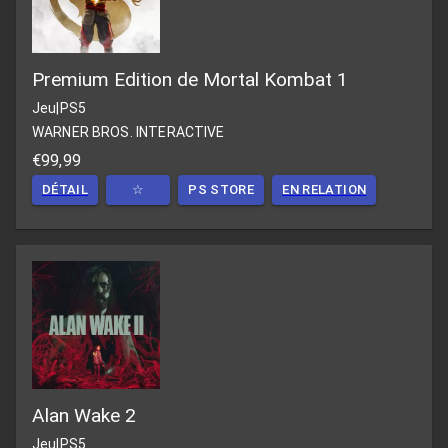
Premium Edition de Mortal Kombat 1
Jeu
|
PS5
WARNER BROS. INTERACTIVE
€99,99
DÉTAIL
☆
PS STORE
EN RELATION
Alan Wake 2
Jeu
|
PS5