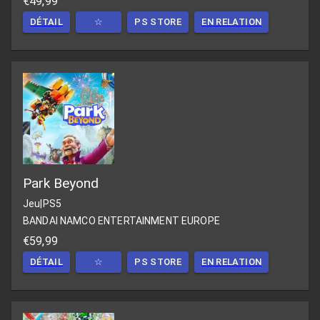
€49,99
DÉTAIL
☆
PS STORE
EN RELATION
Park Beyond
Jeu
|
PS5
BANDAI NAMCO ENTERTAINMENT EUROPE
€59,99
DÉTAIL
☆
PS STORE
EN RELATION