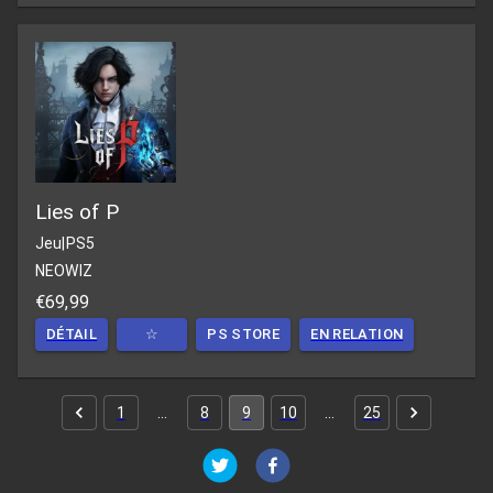
Lies of P
Jeu
|
PS5
NEOWIZ
€69,99
DÉTAIL
☆
PS STORE
EN RELATION
1
…
8
9
10
…
25