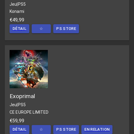
Jeu
|
PS5
Konami
€49,99
DÉTAIL
☆
PS STORE
Exoprimal
Jeu
|
PS5
CE EUROPE LIMITED
€59,99
DÉTAIL
☆
PS STORE
EN RELATION