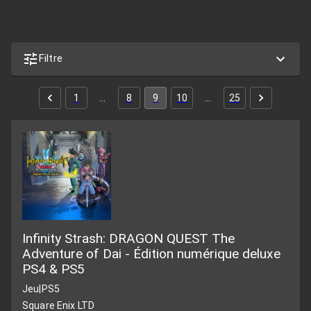
Filtre
1
…
8
9
10
…
25
Infinity Strash: DRAGON QUEST The
Adventure of Dai - Édition numérique deluxe
PS4 & PS5
Jeu
|
PS5
Square Enix LTD