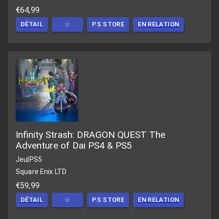
€64,99
DÉTAIL
☆
PS STORE
EN RELATION
Infinity Strash: DRAGON QUEST The
Adventure of Dai PS4 & PS5
Jeu
|
PS5
Square Enix LTD
€59,99
DÉTAIL
☆
PS STORE
EN RELATION