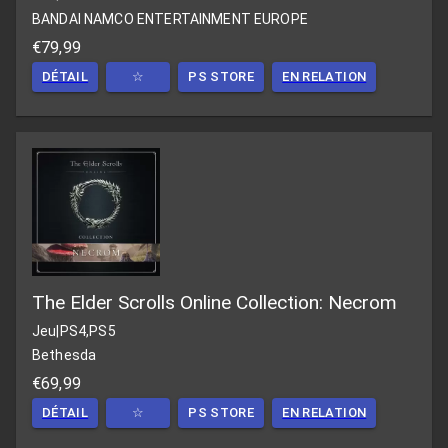
BANDAI NAMCO ENTERTAINMENT EUROPE
€79,99
DÉTAIL
☆
PS STORE
EN RELATION
The Elder Scrolls Online Collection: Necrom
Jeu
|
PS4,PS5
Bethesda
€69,99
DÉTAIL
☆
PS STORE
EN RELATION