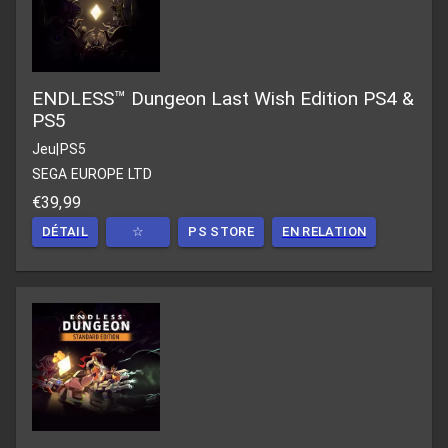
ENDLESS™ Dungeon Last Wish Edition PS4 &
PS5
Jeu
|
PS5
SEGA EUROPE LTD
€39,99
DÉTAIL
☆
PS STORE
EN RELATION