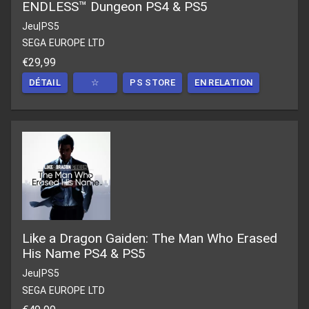
ENDLESS™ Dungeon PS4 & PS5
Jeu
|
PS5
SEGA EUROPE LTD
€29,99
DÉTAIL
☆
PS STORE
EN RELATION
Like a Dragon Gaiden: The Man Who Erased
His Name PS4 & PS5
Jeu
|
PS5
SEGA EUROPE LTD