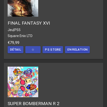
FINAL FANTASY XVI
Jeu
|
PS5
Square Enix LTD
€79,99
DÉTAIL
☆
PS STORE
EN RELATION
SUPER BOMBERMAN R 2