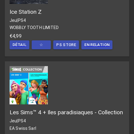
Ice Station Z
Jeu
|
PS4
WOBBLY TOOTH LIMITED
€4,99
DÉTAIL
☆
PS STORE
EN RELATION
Les Sims™ 4 + Iles paradisiaques - Collection
Jeu
|
PS4
EA Swiss Sarl