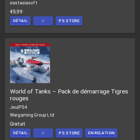
eastasiasoft
€9,99
DÉTAIL
☆
PS STORE
World of Tanks – Pack de démarrage Tigres
rouges
Jeu
|
PS4
Wargaming Group Ltd
Gratuit
DÉTAIL
☆
PS STORE
EN RELATION