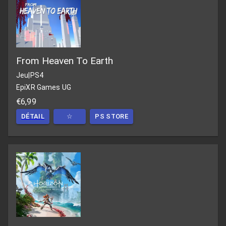
From Heaven To Earth
Jeu
|
PS4
EpiXR Games UG
€6,99
DÉTAIL
☆
PS STORE