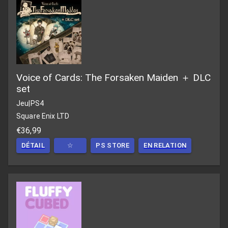
Voice of Cards: The Forsaken Maiden ＋ DLC
set
Jeu
|
PS4
Square Enix LTD
€36,99
DÉTAIL
☆
PS STORE
EN RELATION