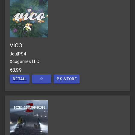
VICO
Jeu
|
PS4
Xcogames LLC
€8,99
DÉTAIL
☆
PS STORE