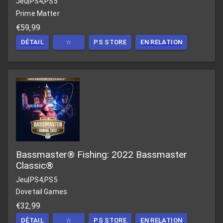
Jeu
|
PS4,PS5
Prime Matter
€59,99
DÉTAIL
☆
PS STORE
EN RELATION
Bassmaster® Fishing: 2022 Bassmaster
Classic®
Jeu
|
PS4,PS5
Dovetail Games
€32,99
DÉTAIL
☆
PS STORE
EN RELATION