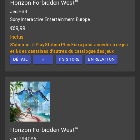
Horizon Forbidden West™
Jeu
|
PS4
Sony Interactive Entertainment Europe
€69,99
Inclus
S'abonner à PlayStation Plus Extra pour accéder à ce jeu
et à des centaines d'autres du catalogue des jeux
DÉTAIL
☆
PS STORE
EN RELATION
Horizon Forbidden West™
Jeu
|
PS4,PS5