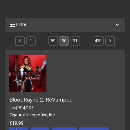
Filtre
1
…
89
90
91
…
438
BloodRayne 2: ReVamped
Jeu
|
PS4,PS5
Ziggurat Interactive, Inc.
€19,99