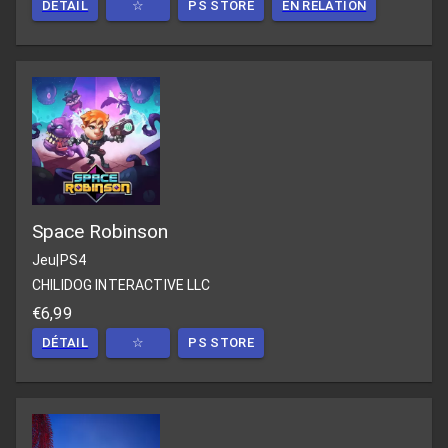
DÉTAIL
☆
PS STORE
EN RELATION
Space Robinson
Jeu
|
PS4
CHILIDOG INTERACTIVE LLC
€6,99
DÉTAIL
☆
PS STORE