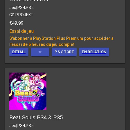
Jeu
|
PS4,PS5
CD PROJEKT
€49,99
Essai de jeu
S'abonner à PlayStation Plus Premium pour accéder à
l'essai de 5 heures du jeu complet
DÉTAIL
☆
PS STORE
EN RELATION
Beat Souls PS4 & PS5
Jeu
|
PS4,PS5