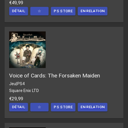
€49,99
DÉTAIL
☆
PS STORE
EN RELATION
Voice of Cards: The Forsaken Maiden
Jeu
|
PS4
Square Enix LTD
€29,99
DÉTAIL
☆
PS STORE
EN RELATION