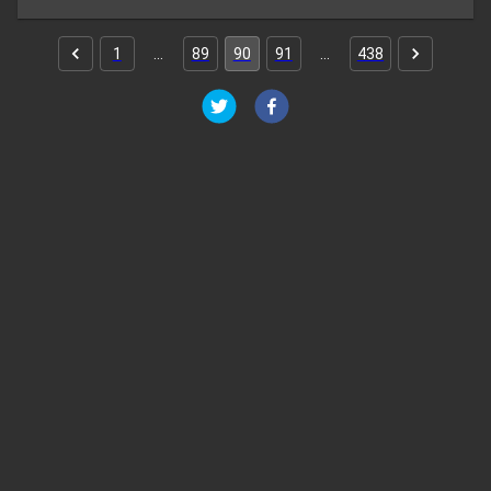
1
…
89
90
91
…
438