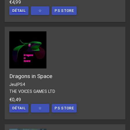
€4,99
DÉTAIL
☆
PS STORE
Dragons in Space
Jeu
|
PS4
THE VOICES GAMES LTD
€0,49
DÉTAIL
☆
PS STORE