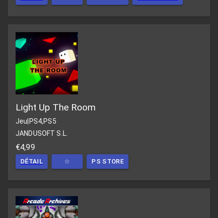
Light Up The Room
Jeu
|
PS4,PS5
JANDUSOFT S.L.
€4,99
DÉTAIL
☆
PS STORE