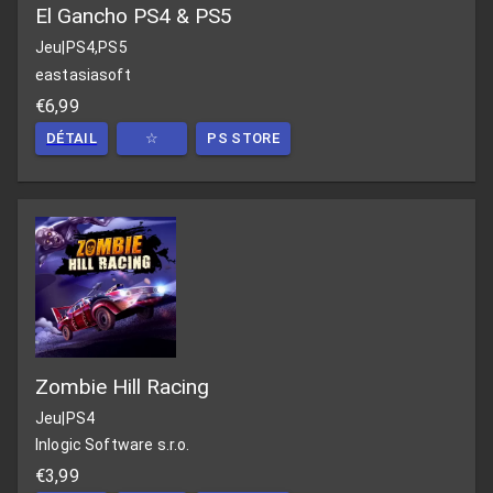
El Gancho PS4 & PS5
Jeu
|
PS4,PS5
eastasiasoft
€6,99
DÉTAIL
☆
PS STORE
Zombie Hill Racing
Jeu
|
PS4
Inlogic Software s.r.o.
€3,99