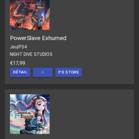
PowerSlave Exhumed
Jeu
|
PS4
NIGHT DIVE STUDIOS
€17,99
DÉTAIL
☆
PS STORE