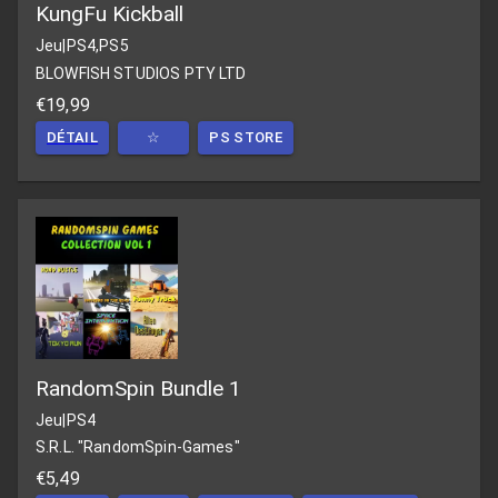
KungFu Kickball
Jeu
|
PS4,PS5
BLOWFISH STUDIOS PTY LTD
€19,99
DÉTAIL
☆
PS STORE
RandomSpin Bundle 1
Jeu
|
PS4
S.R.L. "RandomSpin-Games"
€5,49