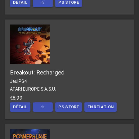
DÉTAIL
☆
PS STORE
Breakout: Recharged
Jeu
|
PS4
ATARI EUROPE S.A.S.U.
€8,99
DÉTAIL
☆
PS STORE
EN RELATION