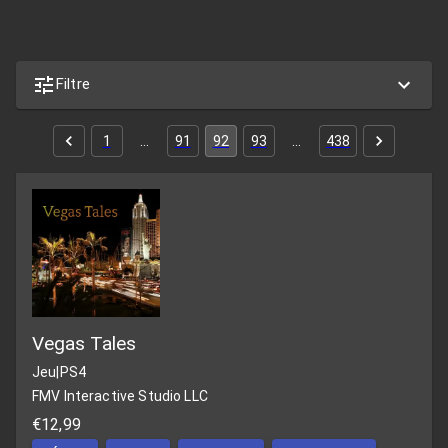
Filtre
1
…
91
92
93
…
438
Vegas Tales
Jeu
|
PS4
FMV Interactive Studio LLC
€12,99