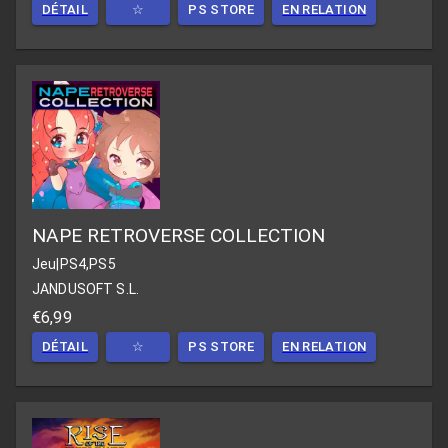
DÉTAIL
☆
PS STORE
EN RELATION
NAPE RETROVERSE COLLECTION
Jeu
|
PS4,PS5
JANDUSOFT S.L.
€6,99
DÉTAIL
☆
PS STORE
EN RELATION