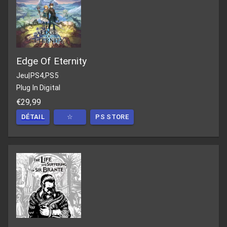
Edge Of Eternity
Jeu
|
PS4,PS5
Plug In Digital
€29,99
DÉTAIL
☆
PS STORE