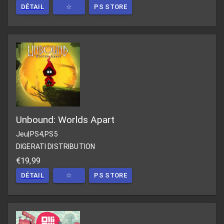
DÉTAIL
☆
PS STORE
Unbound: Worlds Apart
Jeu
|
PS4,PS5
DIGERATI DISTRIBUTION
€19,99
DÉTAIL
☆
PS STORE