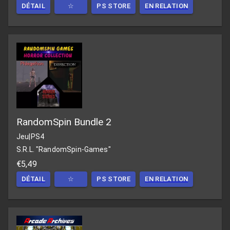
DÉTAIL
☆
PS STORE
EN RELATION
RandomSpin Bundle 2
Jeu
|
PS4
S.R.L. "RandomSpin-Games"
€5,49
DÉTAIL
☆
PS STORE
EN RELATION