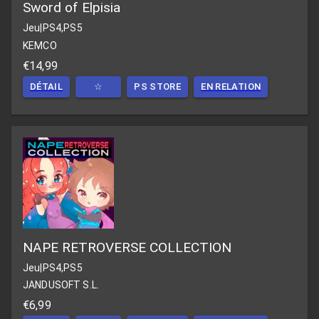
Sword of Elpisia
Jeu
|
PS4,PS5
KEMCO
€14,99
DÉTAIL
☆
PS STORE
EN RELATION
NAPE RETROVERSE COLLECTION
Jeu
|
PS4,PS5
JANDUSOFT S.L.
€6,99