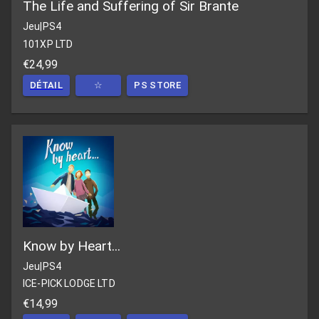
The Life and Suffering of Sir Brante
Jeu
|
PS4
101XP LTD
€24,99
DÉTAIL
☆
PS STORE
Know by Heart...
Jeu
|
PS4
ICE-PICK LODGE LTD
€14,99