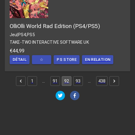
OlliOlli World Rad Edition (PS4/PS5)
Jeu
|
PS4,PS5
TAKE-TWO INTERACTIVE SOFTWARE UK
€44,99
DÉTAIL
☆
PS STORE
EN RELATION
1
…
91
92
93
…
438