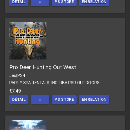
DÉTAIL
☆
PS STORE
EN RELATION
Pro Deer Hunting Out West
Jeu
|
PS4
PARTY SPA RENTALS, INC. DBA PSR OUTDOORS
€7,49
DÉTAIL
☆
PS STORE
EN RELATION