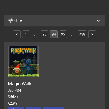
Filtre
1
…
93
94
95
…
438
Magic Walk
Jeu
|
PS4
Xitilon
€2,99