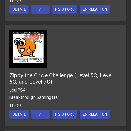
€0,99
DÉTAIL
☆
PS STORE
EN RELATION
Zippy the Circle Challenge (Level 5C, Level
6C, and Level 7C)
Jeu
|
PS4
Breakthrough Gaming LLC
€0,99
DÉTAIL
☆
PS STORE
EN RELATION