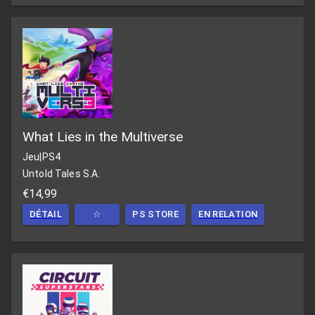
What Lies in the Multiverse
Jeu
|
PS4
Untold Tales S.A.
€14,99
DÉTAIL
☆
PS STORE
EN RELATION