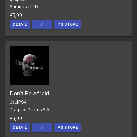
Samustai LTD
€5,99
DÉTAIL
☆
PS STORE
Don't Be Afraid
Jeu
|
PS4
Drageus Games S.A.
€9,99
DÉTAIL
☆
PS STORE