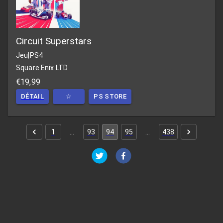
Circuit Superstars
Jeu
|
PS4
Square Enix LTD
€19,99
DÉTAIL
☆
PS STORE
1
…
93
94
95
…
438