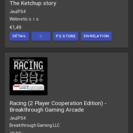
The Ketchup story
Jeu
|
PS4
Webnetic s. r. o.
€1,49
DÉTAIL
☆
PS STORE
EN RELATION
Racing (2 Player Cooperation Edition) -
Breakthrough Gaming Arcade
Jeu
|
PS4
Breakthrough Gaming LLC