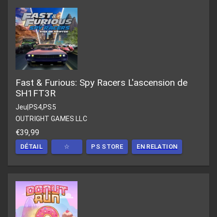
Fast & Furious: Spy Racers L'ascension de
SH1FT3R
Jeu
|
PS4,PS5
OUTRIGHT GAMES LLC
€39,99
DÉTAIL
☆
PS STORE
EN RELATION