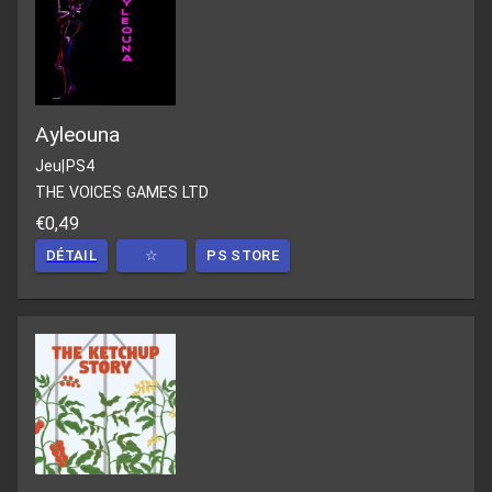
Ayleouna
Jeu
|
PS4
THE VOICES GAMES LTD
€0,49
DÉTAIL
☆
PS STORE