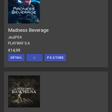
Madness Beverage
Jeu
|
PS4
PLAYWAY S.A
€14,99
DÉTAIL
☆
PS STORE