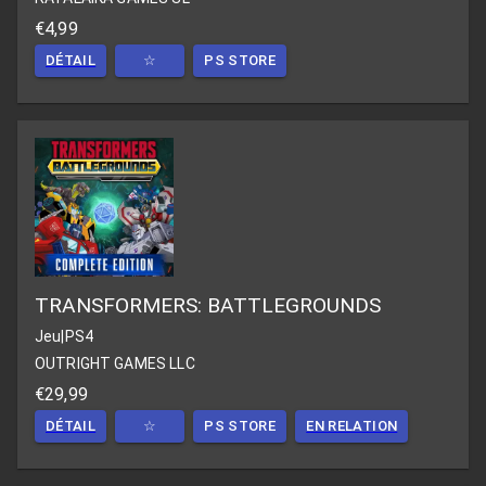
€4,99
DÉTAIL
☆
PS STORE
TRANSFORMERS: BATTLEGROUNDS
Jeu
|
PS4
OUTRIGHT GAMES LLC
€29,99
DÉTAIL
☆
PS STORE
EN RELATION