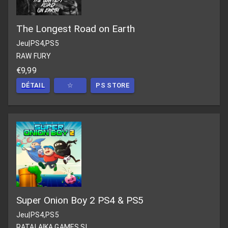
The Longest Road on Earth
Jeu
|
PS4,PS5
RAW FURY
€9,99
DÉTAIL
☆
PS STORE
Super Onion Boy 2 PS4 & PS5
Jeu
|
PS4,PS5
RATALAIKA GAMES SL