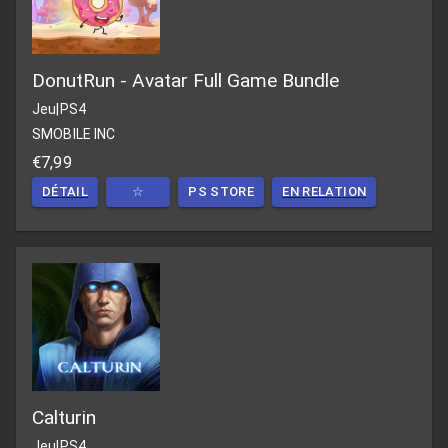
DonutRun - Avatar Full Game Bundle
Jeu
|
PS4
SMOBILE INC
€7,99
DÉTAIL
☆
PS STORE
EN RELATION
Calturin
Jeu
|
PS4