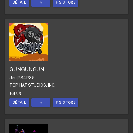
DÉTAIL
☆
PS STORE
GUNGUNGUN
Jeu
|
PS4,PS5
TOP HAT STUDIOS, INC.
€4,99
DÉTAIL
☆
PS STORE