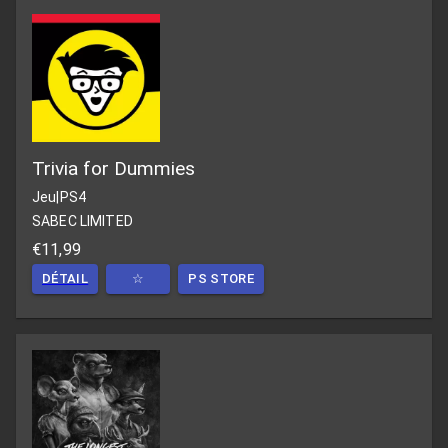
Trivia for Dummies
Jeu
|
PS4
SABEC LIMITED
€11,99
DÉTAIL
☆
PS STORE