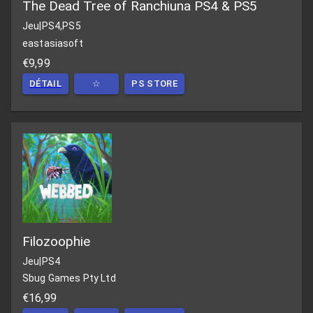
The Dead Tree of Ranchiuna PS4 & PS5
Jeu
|
PS4,PS5
eastasiasoft
€9,99
DÉTAIL
☆
PS STORE
Filozoophie
Jeu
|
PS4
Sbug Games Pty Ltd
€16,99