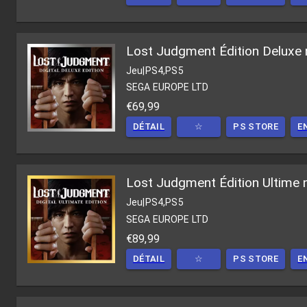
Lost Judgment Édition Deluxe
Jeu
|
PS4,PS5
SEGA EUROPE LTD
€69,99
DÉTAIL
☆
PS STORE
E
Lost Judgment Édition Ultime
Jeu
|
PS4,PS5
SEGA EUROPE LTD
€89,99
DÉTAIL
☆
PS STORE
E