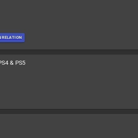
N RELATION
 PS4 & PS5