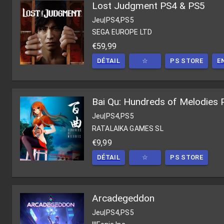
Lost Judgment PS4 & PS5
Jeu
|
PS4,PS5
SEGA EUROPE LTD
€59,99
DÉTAIL
☆
PS STORE
E
Bai Qu: Hundreds of Melodies
Jeu
|
PS4,PS5
RATALAIKA GAMES SL
€9,99
DÉTAIL
☆
PS STORE
Arcadegeddon
Jeu
|
PS4,PS5