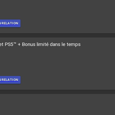
N RELATION
et PS5™ + Bonus limité dans le temps
N RELATION