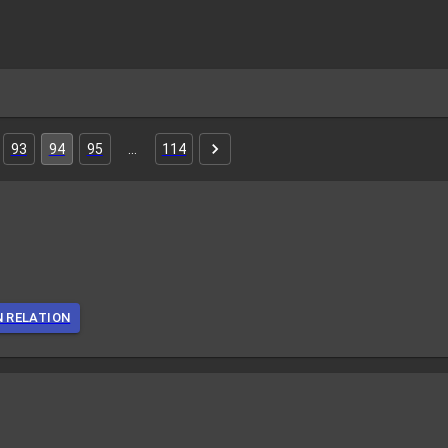
93
94
95
…
114
N RELATION