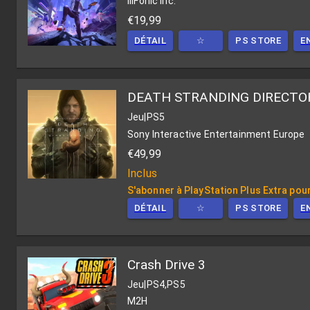
IllFonic Inc.
€19,99
DÉTAIL
☆
PS STORE
E
DEATH STRANDING DIRECTOR
Jeu
|
PS5
Sony Interactive Entertainment Europe
€49,99
Inclus
S'abonner à PlayStation Plus Extra pour
DÉTAIL
☆
PS STORE
E
Crash Drive 3
Jeu
|
PS4,PS5
M2H