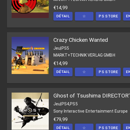
€14,99
DÉTAIL
☆
PS STORE
E
Crazy Chicken Wanted
Jeu
|
PS5
MARKT+TECHNIK VERLAG GMBH
€14,99
DÉTAIL
☆
PS STORE
E
Ghost of Tsushima DIRECTOR
Jeu
|
PS4,PS5
Sony Interactive Entertainment Europe
€79,99
DÉTAIL
☆
PS STORE
E