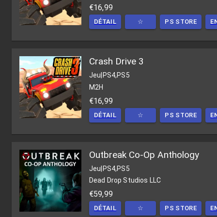
€16,99
DÉTAIL
☆
PS STORE
E
Crash Drive 3
Jeu
|
PS4,PS5
M2H
€16,99
DÉTAIL
☆
PS STORE
E
Outbreak Co-Op Anthology
Jeu
|
PS4,PS5
Dead Drop Studios LLC
€59,99
DÉTAIL
☆
PS STORE
E