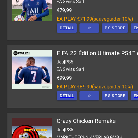
EA Swiss Sarl
€79,99
EA PLAY
€71,99
(
sauvegarder 10%
)
DÉTAIL
☆
PS STORE
E
FIFA 22 Édition Ultimate PS4™ 
Jeu
|
PS5
EA Swiss Sarl
€99,99
EA PLAY
€89,99
(
sauvegarder 10%
)
DÉTAIL
☆
PS STORE
E
Crazy Chicken Remake
Jeu
|
PS5
MARKT+TECHNIK VERLAG GMBH