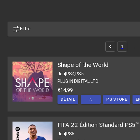
Filtre
1
…
Shape of the World
Jeu
|
PS4,PS5
PLUG IN DIGITAL LTD
€14,99
DÉTAIL
☆
PS STORE
E
FIFA 22 Édition Standard PS5™
Jeu
|
PS5