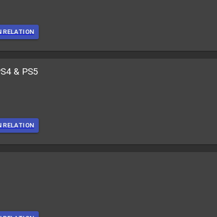
N RELATION
PS4 & PS5
N RELATION