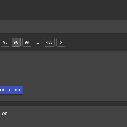
97
98
99
…
438
N RELATION
tion