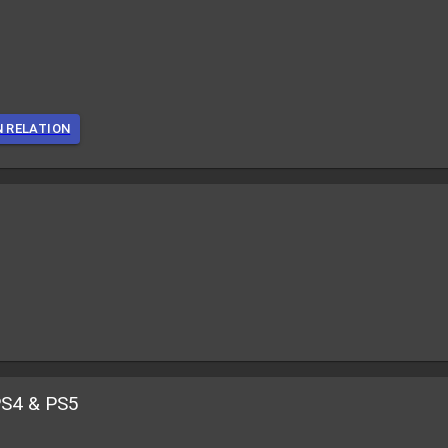
N RELATION
PS4 & PS5