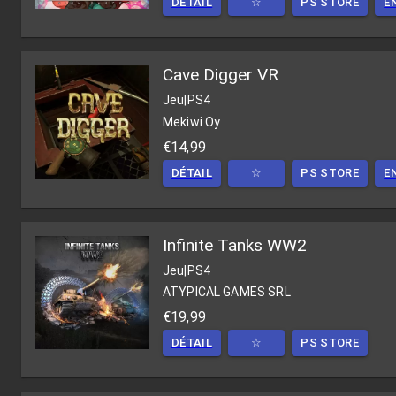
DÉTAIL
☆
PS STORE
E
Cave Digger VR
Jeu
|
PS4
Mekiwi Oy
€14,99
DÉTAIL
☆
PS STORE
E
Infinite Tanks WW2
Jeu
|
PS4
ATYPICAL GAMES SRL
€19,99
DÉTAIL
☆
PS STORE