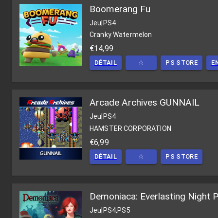
Boomerang Fu
Jeu
|
PS4
Cranky Watermelon
€14,99
DÉTAIL
☆
PS STORE
E
Arcade Archives GUNNAIL
Jeu
|
PS4
HAMSTER CORPORATION
€6,99
DÉTAIL
☆
PS STORE
Demoniaca: Everlasting Night 
Jeu
|
PS4,PS5