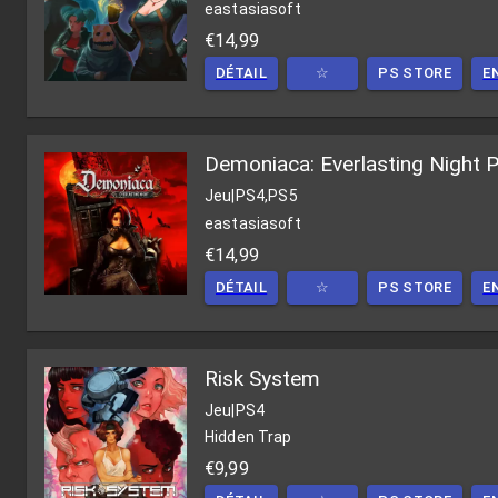
eastasiasoft
€14,99
DÉTAIL
☆
PS STORE
E
Demoniaca: Everlasting Night 
Jeu
|
PS4,PS5
eastasiasoft
€14,99
DÉTAIL
☆
PS STORE
E
Risk System
Jeu
|
PS4
Hidden Trap
€9,99