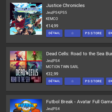
Justice Chronicles
Jeu
|
PS4,PS5
KEMCO
€14,99
DÉTAIL
☆
PS STORE
E
Dead Cells: Road to the Sea Bu
Jeu
|
PS4
MOTION TWIN SARL
€32,99
DÉTAIL
☆
PS STORE
E
Futbol Break - Avatar Full Gam
Jeu
|
PS4