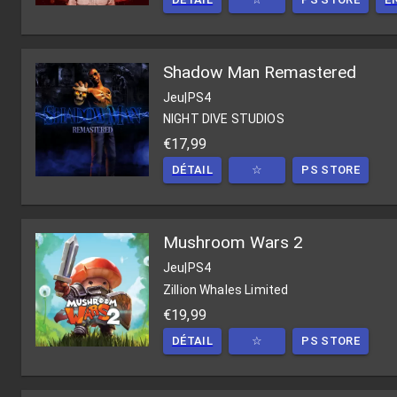
Shadow Man Remastered
Jeu
|
PS4
NIGHT DIVE STUDIOS
€17,99
DÉTAIL
☆
PS STORE
Mushroom Wars 2
Jeu
|
PS4
Zillion Whales Limited
€19,99
DÉTAIL
☆
PS STORE