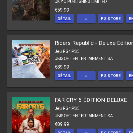
UKIYO PUBLISHING LIMITED
€59,99
DÉTAIL
☆
PS STORE
E
Riders Republic - Deluxe Editio
Jeu
|
PS4,PS5
UBISOFT ENTERTAINMENT SA
€89,99
DÉTAIL
☆
PS STORE
E
FAR CRY 6 ÉDITION DELUXE
Jeu
|
PS4,PS5
UBISOFT ENTERTAINMENT SA
€89,99
DÉTAIL
☆
PS STORE
E