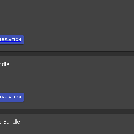
N RELATION
ndle
N RELATION
e Bundle