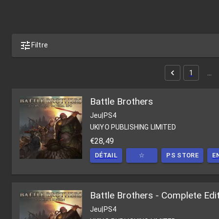
Filtre
1
…
Battle Brothers
Jeu
|
PS4
UKIYO PUBLISHING LIMITED
€28,49
DÉTAIL
☆
PS STORE
E
Battle Brothers - Complete Edi
Jeu
|
PS4