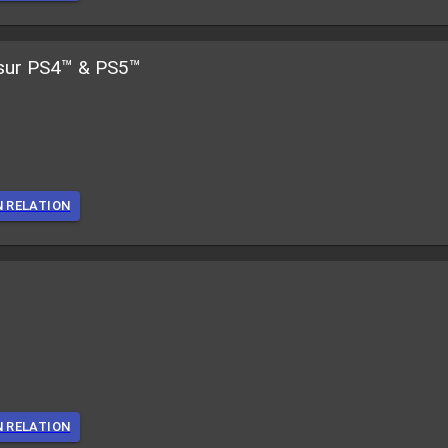
d sur PS4™ & PS5™
N RELATION
N RELATION