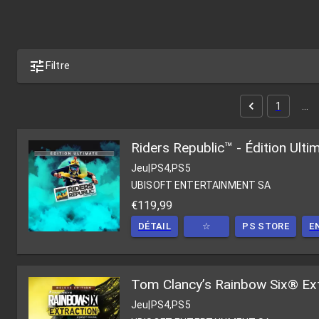
Filtre
1
…
Riders Republic™ - Édition Ult
Jeu
|
PS4,PS5
UBISOFT ENTERTAINMENT SA
€119,99
DÉTAIL
☆
PS STORE
E
Tom Clancy’s Rainbow Six® Ext
Jeu
|
PS4,PS5