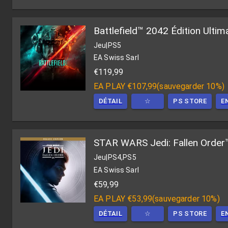
Battlefield™ 2042 Édition Ulti
Jeu
|
PS5
EA Swiss Sarl
€119,99
EA PLAY
€107,99
(
sauvegarder 10%
)
DÉTAIL
☆
PS STORE
E
STAR WARS Jedi: Fallen Order™
Jeu
|
PS4,PS5
EA Swiss Sarl
€59,99
EA PLAY
€53,99
(
sauvegarder 10%
)
DÉTAIL
☆
PS STORE
E