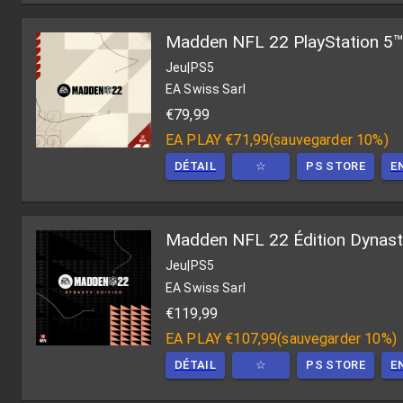
Madden NFL 22 PlayStation 5
Jeu
|
PS5
EA Swiss Sarl
€79,99
EA PLAY
€71,99
(
sauvegarder 10%
)
DÉTAIL
☆
PS STORE
E
Madden NFL 22 Édition Dynas
Jeu
|
PS5
EA Swiss Sarl
€119,99
EA PLAY
€107,99
(
sauvegarder 10%
)
DÉTAIL
☆
PS STORE
E