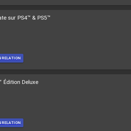
mate sur PS4™ & PS5™
N RELATION
 Édition Deluxe
N RELATION