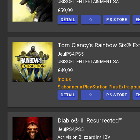
UBISOFT ENTERTAINMENT SA
€59,99
DÉTAIL
☆
PS STORE
E
Tom Clancy’s Rainbow Six® Ex
Jeu
|
PS4,PS5
UBISOFT ENTERTAINMENT SA
€49,99
Inclus
S'abonner à PlayStation Plus Extra pour
DÉTAIL
☆
PS STORE
E
Diablo® II: Resurrected™
Jeu
|
PS4,PS5
Activision Blizzard Int'l BV