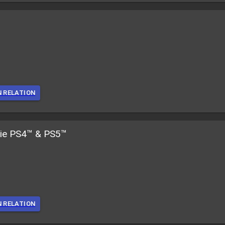
™
N RELATION
tie PS4™ & PS5™
N RELATION