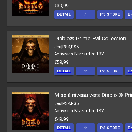
€39,99
DÉTAIL
☆
PS STORE
E
Diablo® Prime Evil Collection
Jeu
|
PS4,PS5
Activision Blizzard Int'l BV
€59,99
DÉTAIL
☆
PS STORE
E
Mise à niveau vers Diablo ® Pri
Jeu
|
PS4,PS5
Activision Blizzard Int'l BV
€49,99
DÉTAIL
☆
PS STORE
E