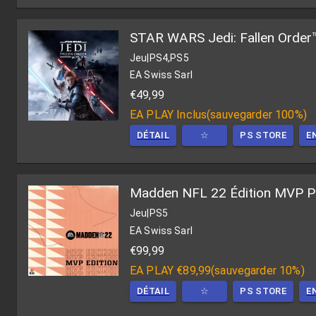
STAR WARS Jedi: Fallen Order
Jeu
|
PS4,PS5
EA Swiss Sarl
€49,99
EA PLAY
Inclus
(
sauvegarder 100%
)
DÉTAIL
☆
PS STORE
E
Madden NFL 22 Édition MVP 
Jeu
|
PS5
EA Swiss Sarl
€99,99
EA PLAY
€89,99
(
sauvegarder 10%
)
DÉTAIL
☆
PS STORE
E