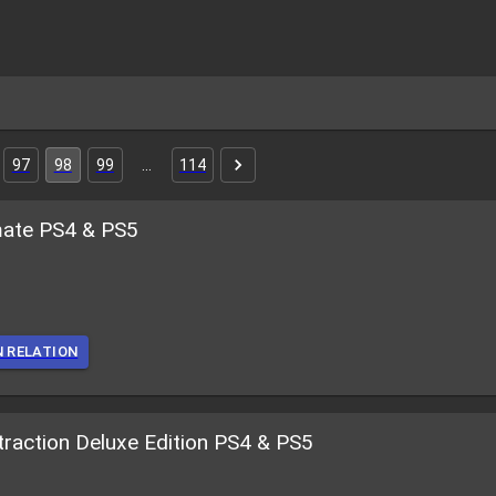
97
98
99
…
114
imate PS4 & PS5
N RELATION
raction Deluxe Edition PS4 & PS5