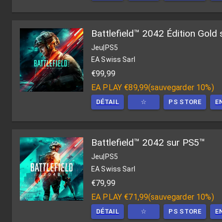
Battlefield™ 2042 Édition Gol
Jeu
|
PS5
EA Swiss Sarl
€99,99
EA PLAY
€89,99
(
sauvegarder 10%
)
DÉTAIL
☆
PS STORE
E
Battlefield™ 2042 sur PS5™
Jeu
|
PS5
EA Swiss Sarl
€79,99
EA PLAY
€71,99
(
sauvegarder 10%
)
DÉTAIL
☆
PS STORE
E