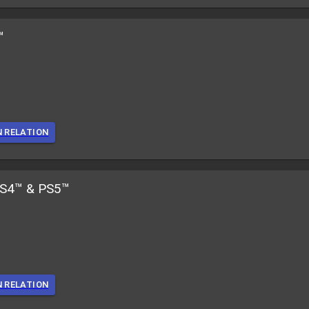
™
N RELATION
PS4™ & PS5™
N RELATION