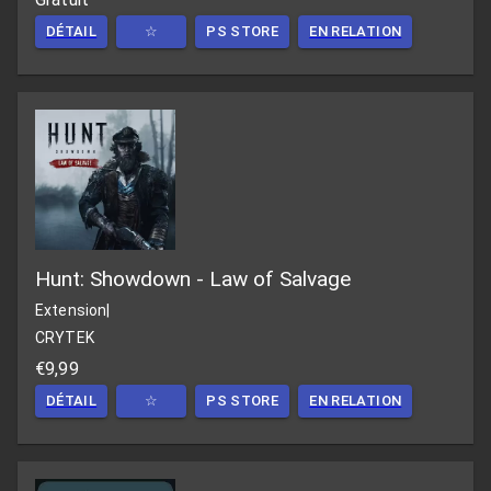
DÉTAIL
☆
PS STORE
EN RELATION
Hunt: Showdown - Law of Salvage
Extension
|
CRYTEK
€9,99
DÉTAIL
☆
PS STORE
EN RELATION