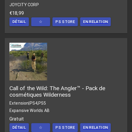
JOYCITY CORP
€18,99
DÉTAIL
☆
PS STORE
EN RELATION
Call of the Wild: The Angler™ - Pack de
cosmétiques Wilderness
Extension
|
PS4,PS5
Expansive Worlds AB
Gratuit
DÉTAIL
☆
PS STORE
EN RELATION