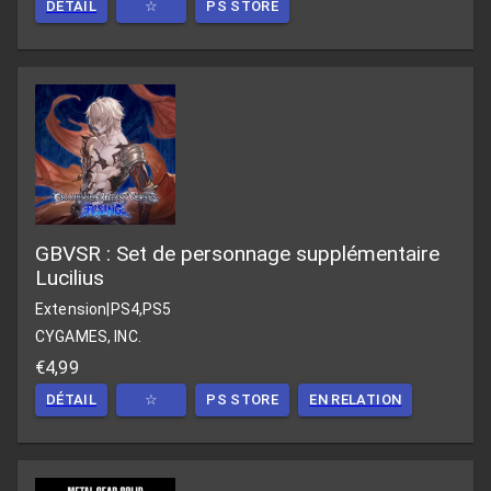
DÉTAIL
☆
PS STORE
GBVSR : Set de personnage supplémentaire
Lucilius
Extension
|
PS4,PS5
CYGAMES, INC.
€4,99
DÉTAIL
☆
PS STORE
EN RELATION