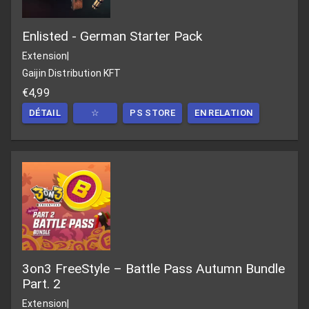
Enlisted - German Starter Pack
Extension
|
Gaijin Distribution KFT
€4,99
DÉTAIL
☆
PS STORE
EN RELATION
3on3 FreeStyle – Battle Pass Autumn Bundle
Part. 2
Extension
|