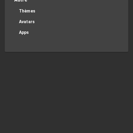
Thèmes
Avatars
Apps
Twitter
Privacy Policy
Contact Me
TOP
Regions
JP
US
UK
DE
FR
ES
IT