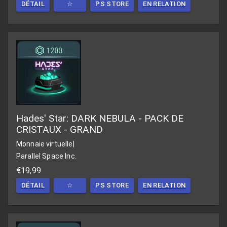
DÉTAIL
☆
PS STORE
EN RELATION
Hades' Star: DARK NEBULA - PACK DE
CRISTAUX - GRAND
Monnaie virtuelle
|
Parallel Space Inc.
€19,99
DÉTAIL
☆
PS STORE
EN RELATION