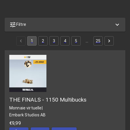
Filtre
1
2
3
4
5
…
25
THE FINALS - 1150 Multibucks
Monnaie virtuelle
|
Embark Studios AB
€9,99