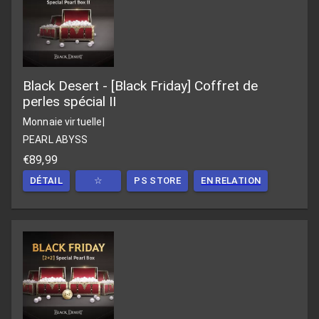
Black Desert - [Black Friday] Coffret de
perles spécial II
Monnaie virtuelle
|
PEARL ABYSS
€89,99
DÉTAIL
☆
PS STORE
EN RELATION