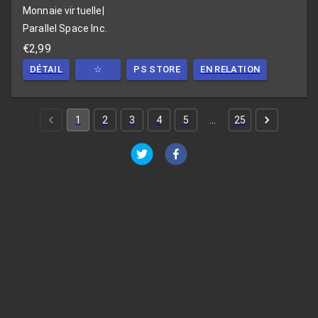
Monnaie virtuelle
|
Parallel Space Inc.
€2,99
DÉTAIL
☆
PS STORE
EN RELATION
1
2
3
4
5
…
25