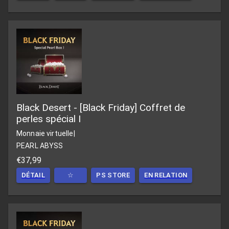
Black Desert - [Black Friday] Coffret de
perles spécial I
Monnaie virtuelle
|
PEARL ABYSS
€37,99
DÉTAIL
☆
PS STORE
EN RELATION