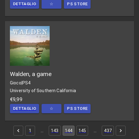
DETTAGLIO
☆
PS STORE
Walden, a game
Gioco
|
PS4
University of Southern California
€9,99
DETTAGLIO
☆
PS STORE
1
…
143
144
145
…
437