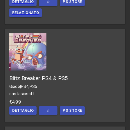
DETTAGLIO
☆
PS STORE
RELAZIONATO
Blitz Breaker PS4 & PS5
Gioco
|
PS4,PS5
eastasiasoft
€4,99
DETTAGLIO
☆
PS STORE