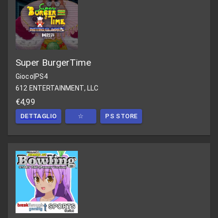
Super BurgerTime
Gioco
|
PS4
612 ENTERTAINMENT, LLC
€4,99
DETTAGLIO
☆
PS STORE