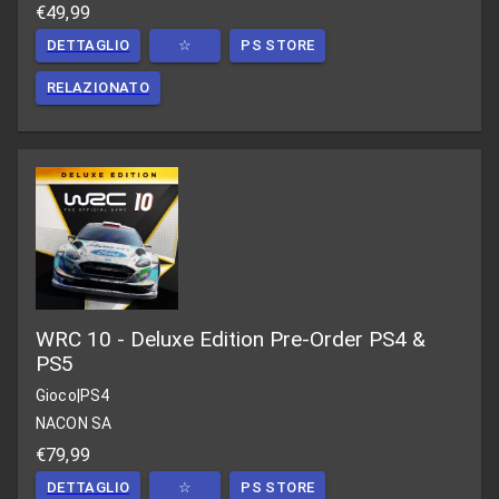
€49,99
DETTAGLIO
☆
PS STORE
RELAZIONATO
WRC 10 - Deluxe Edition Pre-Order PS4 &
PS5
Gioco
|
PS4
NACON SA
€79,99
DETTAGLIO
☆
PS STORE