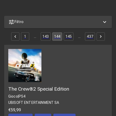
Filtro
1
…
143
144
145
…
437
The Crew®2 Special Edition
Gioco
|
PS4
UBISOFT ENTERTAINMENT SA
€59,99