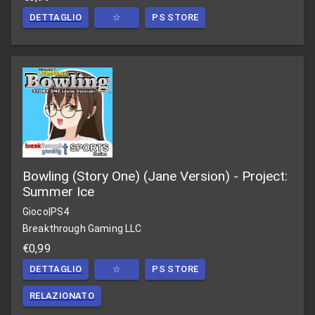
DETTAGLIO
☆
PS STORE
Bowling (Story One) (Jane Version) - Project:
Summer Ice
Gioco
|
PS4
Breakthrough Gaming LLC
€0,99
DETTAGLIO
☆
PS STORE
RELAZIONATO