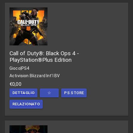
Call of Duty®: Black Ops 4 -
PlayStation®Plus Edition
Gioco
|
PS4
Activision Blizzard Int'l BV
€0,00
DETTAGLIO
☆
PS STORE
RELAZIONATO