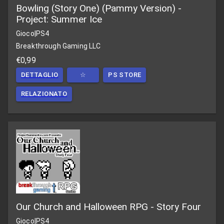
Bowling (Story One) (Pammy Version) -
Project: Summer Ice
Gioco
|
PS4
Breakthrough Gaming LLC
€0,99
DETTAGLIO
☆
PS STORE
RELAZIONATO
Our Church and Halloween RPG - Story Four
Gioco
|
PS4