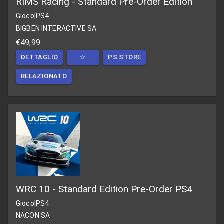
RIMS Racing - Standard Pre-Order Edition
Gioco
|
PS4
BIGBEN INTERACTIVE SA
€49,99
DETTAGLIO
☆
PS STORE
RELAZIONATO
WRC 10 - Standard Edition Pre-Order PS4
Gioco
|
PS4
NACON SA