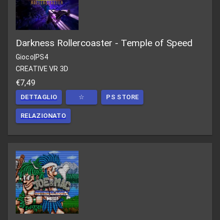
Darkness Rollercoaster - Temple of Speed
Gioco
|
PS4
CREATIVE VR 3D
€7,49
DETTAGLIO
☆
PS STORE
RELAZIONATO