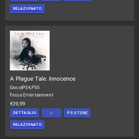
RELAZIONATO
A Plague Tale: Innocence
Gioco
|
PS4,PS5
Focus Entertainment
€39,99
DETTAGLIO
☆
PS STORE
RELAZIONATO