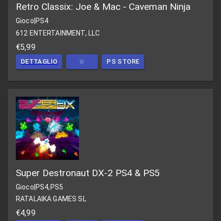
Retro Classix: Joe & Mac - Caveman Ninja
Gioco
|
PS4
612 ENTERTAINMENT, LLC
€5,99
DETTAGLIO
☆
PS STORE
Super Destronaut DX-2 PS4 & PS5
Gioco
|
PS4,PS5
RATALAIKA GAMES SL
€4,99