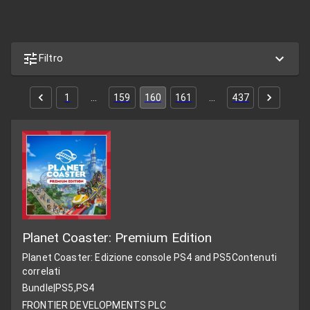
Filtro
1
…
159
160
161
…
437
Planet Coaster: Premium Edition
Planet Coaster: Edizione console PS4 and PS5
Contenuti
correlati
Bundle
|
PS5,PS4
FRONTIER DEVELOPMENTS PLC