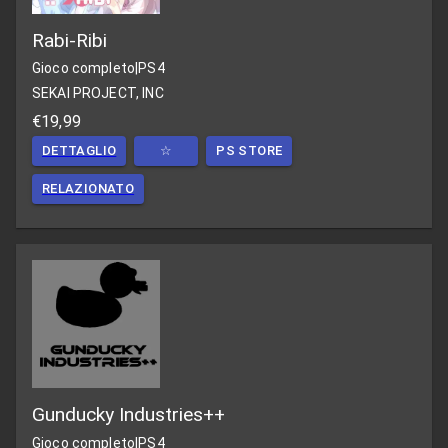
Rabi-Ribi
Gioco completo
|
PS4
SEKAI PROJECT, INC
€19,99
DETTAGLIO
☆
PS STORE
RELAZIONATO
Gunducky Industries++
Gioco completo
|
PS4