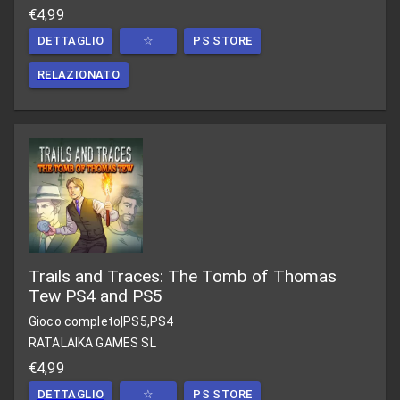
€4,99
DETTAGLIO
☆
PS STORE
RELAZIONATO
Trails and Traces: The Tomb of Thomas
Tew PS4 and PS5
Gioco completo
|
PS5,PS4
RATALAIKA GAMES SL
€4,99
DETTAGLIO
☆
PS STORE