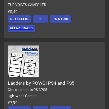
THE VOICES GAMES LTD
€0,49
DETTAGLIO
☆
PS STORE
RELAZIONATO
Ladders by POWGI PS4 and PS5
Gioco completo
|
PS4,PS5
Lightwood Games
€7,99