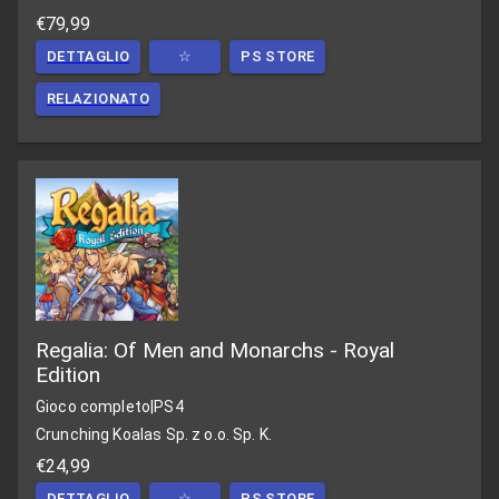
€79,99
DETTAGLIO
☆
PS STORE
RELAZIONATO
Regalia: Of Men and Monarchs - Royal
Edition
Gioco completo
|
PS4
Crunching Koalas Sp. z o.o. Sp. K.
€24,99
DETTAGLIO
☆
PS STORE