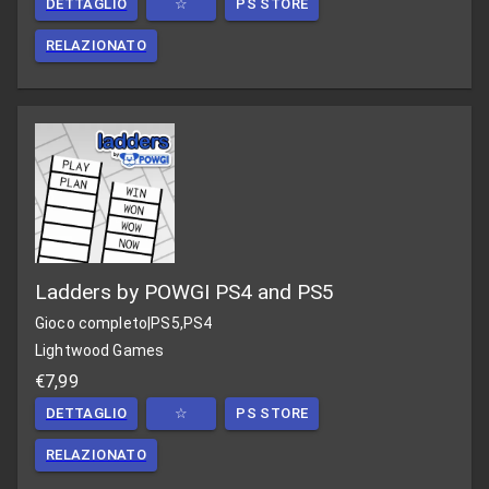
DETTAGLIO
☆
PS STORE
RELAZIONATO
Ladders by POWGI PS4 and PS5
Gioco completo
|
PS5,PS4
Lightwood Games
€7,99
DETTAGLIO
☆
PS STORE
RELAZIONATO