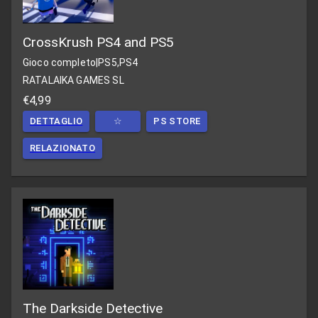
CrossKrush PS4 and PS5
Gioco completo
|
PS5,PS4
RATALAIKA GAMES SL
€4,99
DETTAGLIO
☆
PS STORE
RELAZIONATO
The Darkside Detective