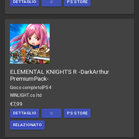
DETTAGLIO
☆
PS STORE
ELEMENTAL KNIGHTS R -DarkArthur
PremiumPack-
Gioco completo
|
PS4
WINLIGHT.co.ltd
€7,99
DETTAGLIO
☆
PS STORE
RELAZIONATO