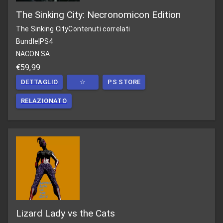
The Sinking City: Necronomicon Edition
The Sinking City
Contenuti correlati
Bundle
|
PS4
NACON SA
€59,99
DETTAGLIO
☆
PS STORE
RELAZIONATO
Lizard Lady vs the Cats