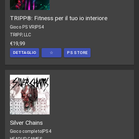
TRIPP®: Fitness per il tuo io interiore
Gioco PS VR
|
PS4
TRIPP, LLC
€19,99
DETTAGLIO
☆
PS STORE
Silver Chains
Gioco completo
|
PS4