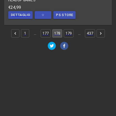
HEADUP GAMES
€24,99
DETTAGLIO
☆
PS STORE
1
…
177
178
179
…
437