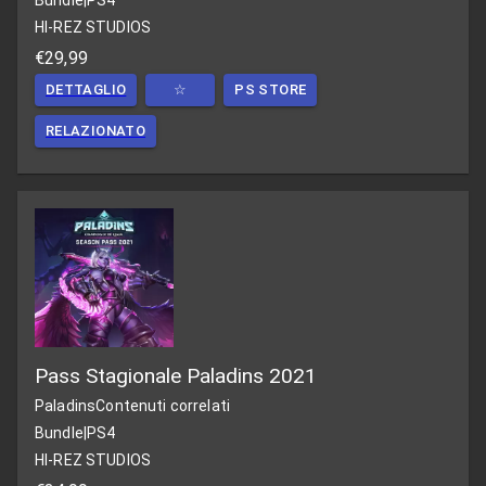
HI-REZ STUDIOS
€29,99
DETTAGLIO
☆
PS STORE
RELAZIONATO
Pass Stagionale Paladins 2021
Paladins
Contenuti correlati
Bundle
|
PS4
HI-REZ STUDIOS