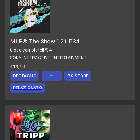
MLB® The Show™ 21 PS4
Gioco completo
|
PS4
SONY INTERACTIVE ENTERTAINMENT
€19,99
DETTAGLIO
☆
PS STORE
RELAZIONATO