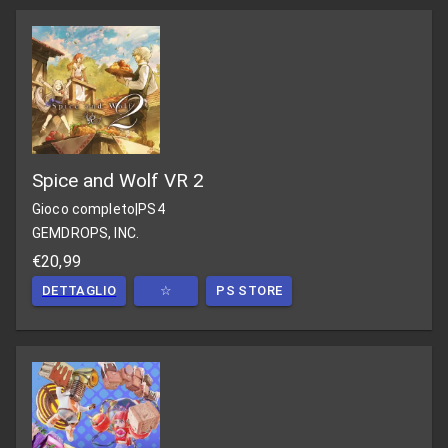
Spice and Wolf VR 2
Gioco completo
|
PS4
GEMDROPS, INC.
€20,99
DETTAGLIO
☆
PS STORE