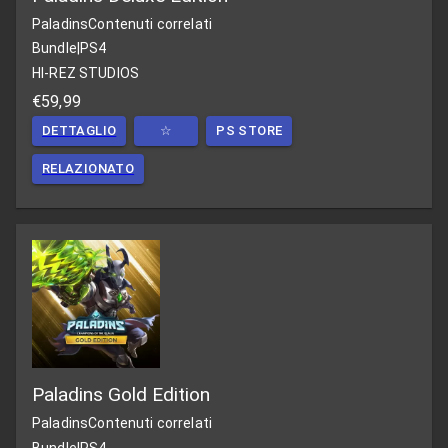
Paladins
Contenuti correlati
Bundle
|
PS4
HI-REZ STUDIOS
€59,99
DETTAGLIO
☆
PS STORE
RELAZIONATO
Paladins Gold Edition
Paladins
Contenuti correlati
Bundle
|
PS4