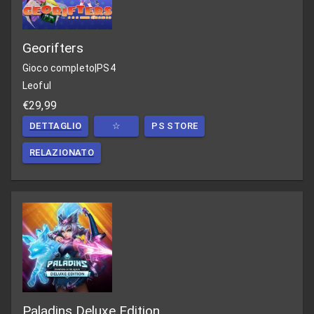
Georifters
Gioco completo
|
PS4
Leoful
€29,99
DETTAGLIO
☆
PS STORE
RELAZIONATO
Paladins Deluxe Edition