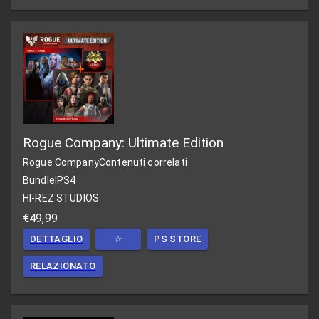
Rogue Company: Ultimate Edition
Rogue Company
Contenuti correlati
Bundle
|
PS4
HI-REZ STUDIOS
€49,99
DETTAGLIO
☆
PS STORE
RELAZIONATO