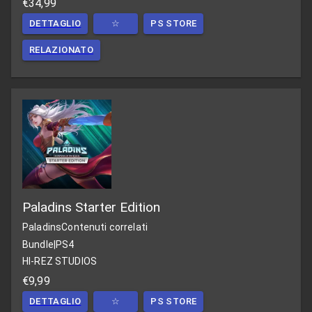
€34,99
DETTAGLIO
☆
PS STORE
RELAZIONATO
Paladins Starter Edition
Paladins
Contenuti correlati
Bundle
|
PS4
HI-REZ STUDIOS
€9,99
DETTAGLIO
☆
PS STORE