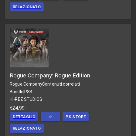
RELAZIONATO
Rogue Company: Rogue Edition
Rogue Company
Contenuti correlati
Bundle
|
PS4
HI-REZ STUDIOS
€24,99
DETTAGLIO
☆
PS STORE
RELAZIONATO