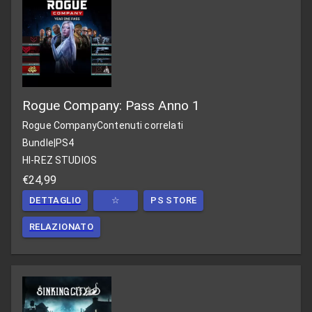
Rogue Company: Pass Anno 1
Rogue Company
Contenuti correlati
Bundle
|
PS4
HI-REZ STUDIOS
€24,99
DETTAGLIO
☆
PS STORE
RELAZIONATO