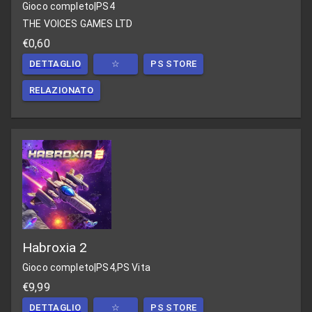
Gioco completo
|
PS4
THE VOICES GAMES LTD
€0,60
DETTAGLIO
☆
PS STORE
RELAZIONATO
Habroxia 2
Gioco completo
|
PS4,PS Vita
€9,99
DETTAGLIO
☆
PS STORE