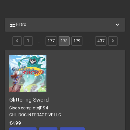
Filtro
1
…
177
178
179
…
437
Glittering Sword
Gioco completo
|
PS4
CHILIDOG INTERACTIVE LLC
€4,99