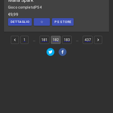
Mana Spark
Gioco completo
|
PS4
€9,99
DETTAGLIO
☆
PS STORE
1
…
181
182
183
…
437