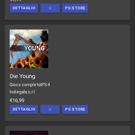
DETTAGLIO
☆
PS STORE
Die Young
Gioco completo
|
PS4
Indiegala s.r.l.
€16,99
DETTAGLIO
☆
PS STORE