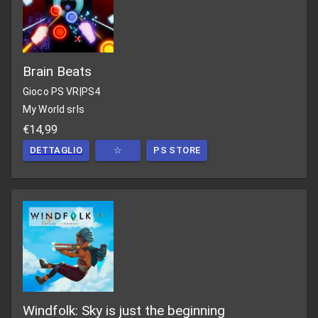
Brain Beats
Gioco PS VR
|
PS4
My World srls
€14,99
DETTAGLIO
☆
PS STORE
Windfolk: Sky is just the beginning