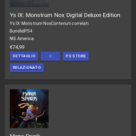
Ys IX: Monstrum Nox Digital Deluxe Edition
Ys IX: Monstrum Nox
Contenuti correlati
Bundle
|
PS4
NIS America
€74,99
DETTAGLIO
☆
PS STORE
RELAZIONATO