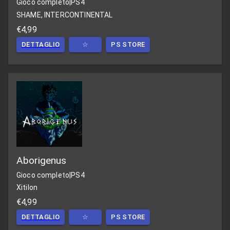
Gioco completo
|
PS4
SHAME, INTERCONTINENTAL
€4,99
DETTAGLIO
☆
PS STORE
Aborigenus
Gioco completo
|
PS4
Xitilon
€4,99
DETTAGLIO
☆
PS STORE