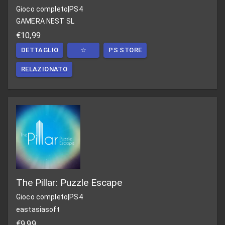
Gioco completo
|
PS4
GAMERA NEST SL
€10,99
DETTAGLIO
☆
PS STORE
RELAZIONATO
The Pillar: Puzzle Escape
Gioco completo
|
PS4
eastasiasoft
€9,99