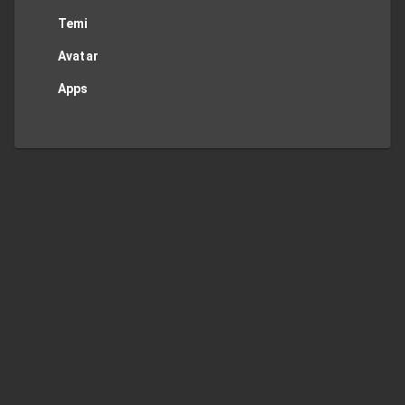
Temi
Avatar
Apps
Privacy Policy
Contact Me
TOP
Regions
JP
US
UK
DE
FR
ES
IT