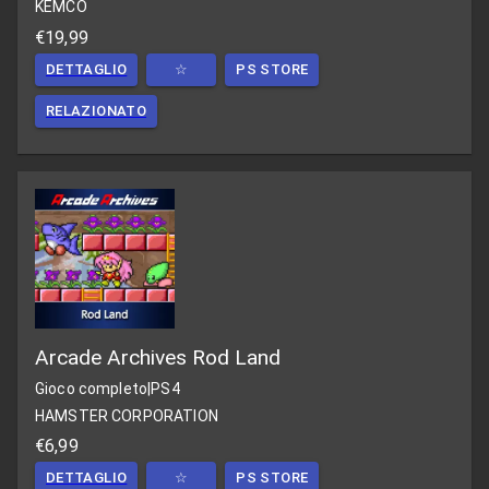
KEMCO
€19,99
DETTAGLIO
☆
PS STORE
RELAZIONATO
Arcade Archives Rod Land
Gioco completo
|
PS4
HAMSTER CORPORATION
€6,99
DETTAGLIO
☆
PS STORE