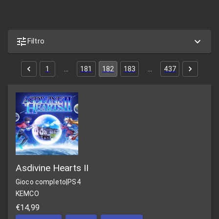
Filtro
1
…
181
182
183
…
437
Asdivine Hearts II
Gioco completo
|
PS4
KEMCO
€14,99