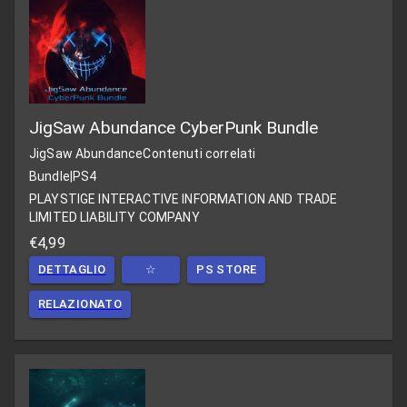
JigSaw Abundance CyberPunk Bundle
JigSaw Abundance
Contenuti correlati
Bundle
|
PS4
PLAYSTIGE INTERACTIVE INFORMATION AND TRADE
LIMITED LIABILITY COMPANY
€4,99
DETTAGLIO
☆
PS STORE
RELAZIONATO