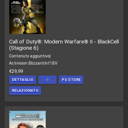
Call of Duty®: Modern Warfare® II - BlackCell
(Stagione 6)
Contenuto aggiuntivo
|
Activision Blizzard Int'l BV
€29,99
DETTAGLIO
☆
PS STORE
RELAZIONATO