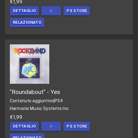
€1,99
DETTAGLIO
☆
PS STORE
RELAZIONATO
"Roundabout" - Yes
Contenuto aggiuntivo
|
PS4
Harmonix Music Systems Inc.
€1,99
DETTAGLIO
☆
PS STORE
RELAZIONATO