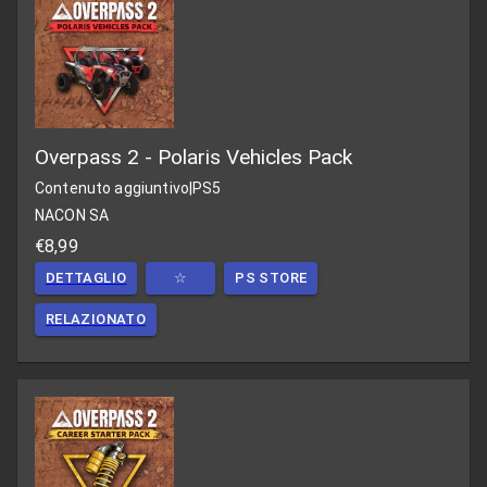
Overpass 2 - Polaris Vehicles Pack
Contenuto aggiuntivo
|
PS5
NACON SA
€8,99
DETTAGLIO
☆
PS STORE
RELAZIONATO