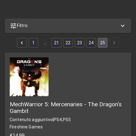
Filtro
1
…
21
22
23
24
25
MechWarrior 5: Mercenaries - The Dragon's
Gambit
Contenuto aggiuntivo
|
PS4,PS5
Fireshine Games
€14,99