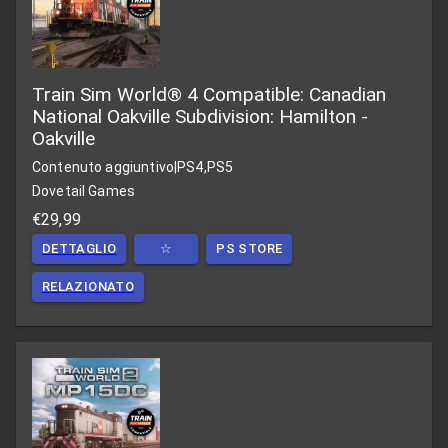
Train Sim World® 4 Compatible: Canadian
National Oakville Subdivision: Hamilton -
Oakville
Contenuto aggiuntivo
|
PS4,PS5
Dovetail Games
€29,99
DETTAGLIO
☆
PS STORE
RELAZIONATO