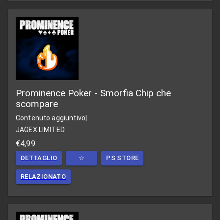
Prominence Poker - Smorfia Chip che
scompare
Contenuto aggiuntivo
|
JAGEX LIMITED
€4,99
DETTAGLIO
☆
PS STORE
RELAZIONATO