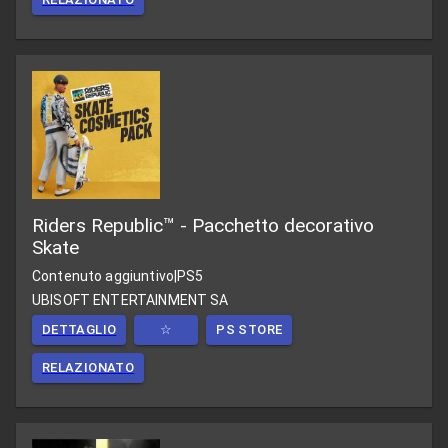
Riders Republic™ - Pacchetto decorativo
Skate
Contenuto aggiuntivo
|
PS5
UBISOFT ENTERTAINMENT SA
DETTAGLIO
☆
PS STORE
RELAZIONATO