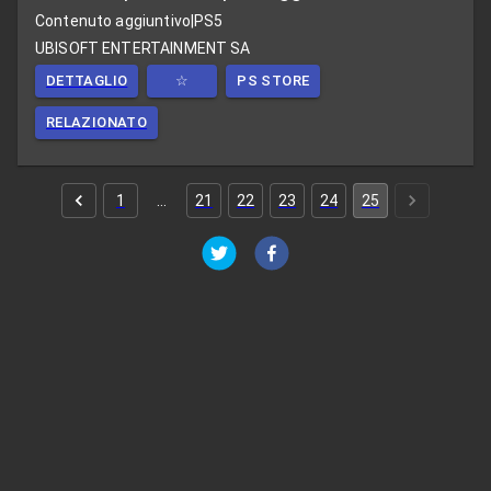
Contenuto aggiuntivo
|
PS5
UBISOFT ENTERTAINMENT SA
DETTAGLIO
☆
PS STORE
RELAZIONATO
1
…
21
22
23
24
25