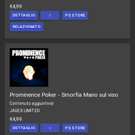
€4,99
DETTAGLIO
☆
PS STORE
RELAZIONATO
Prominence Poker - Smorfia Mano sul viso
Contenuto aggiuntivo
|
JAGEX LIMITED
€4,99
DETTAGLIO
☆
PS STORE