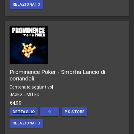
RELAZIONATO
Prominence Poker - Smorfia Lancio di
coriandoli
Contenuto aggiuntivo
|
JAGEX LIMITED
€4,99
DETTAGLIO
☆
PS STORE
RELAZIONATO