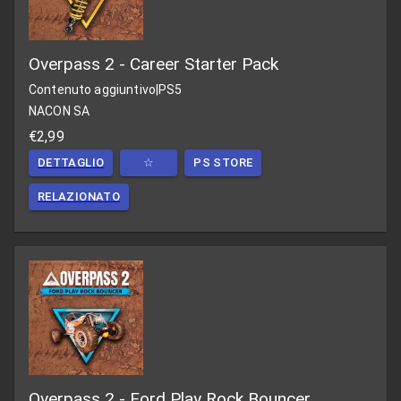
Overpass 2 - Career Starter Pack
Contenuto aggiuntivo
|
PS5
NACON SA
€2,99
DETTAGLIO
☆
PS STORE
RELAZIONATO
Overpass 2 - Ford Play Rock Bouncer