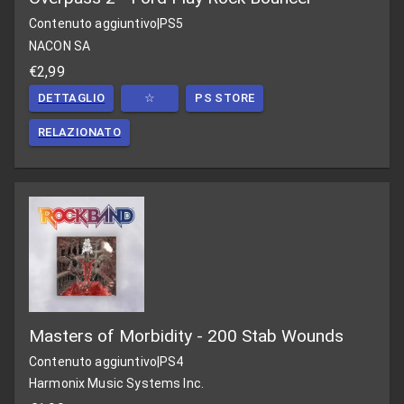
Contenuto aggiuntivo
|
PS5
NACON SA
€2,99
DETTAGLIO
☆
PS STORE
RELAZIONATO
Masters of Morbidity - 200 Stab Wounds
Contenuto aggiuntivo
|
PS4
Harmonix Music Systems Inc.