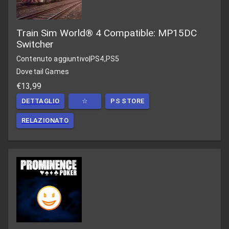
Train Sim World® 4 Compatible: MP15DC
Switcher
Contenuto aggiuntivo
|
PS4,PS5
Dovetail Games
€13,99
DETTAGLIO
☆
PS STORE
RELAZIONATO