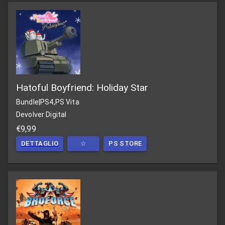
Hatoful Boyfriend: Holiday Star
Bundle
|
PS4,PS Vita
Devolver Digital
€9,99
DETTAGLIO
☆
PS STORE