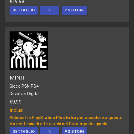
€19,99
DETTAGLIO
☆
PS STORE
MINIT
Gioco PSN
|
PS4
Devolver Digital
€9,99
Inclusi
Abbonati a PlayStation Plus Extra per accedere a questo
e a centinaia di altri giochi nel Catalogo dei giochi
DETTAGLIO
☆
PS STORE