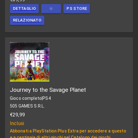
DETTAGLIO
☆
PS STORE
RELAZIONATO
Journey to the Savage Planet
Gioco completo
|
PS4
505 GAMES S.R.L.
€29,99
Inclusi
Abbonati a PlayStation Plus Extra per accedere a questo
e a centinaia di altri giochi nel Catalogo dei giochi