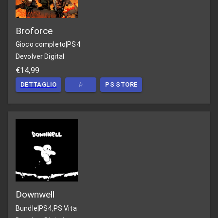
Broforce
Gioco completo
|
PS4
Devolver Digital
€14,99
DETTAGLIO
☆
PS STORE
Downwell
Bundle
|
PS4,PS Vita