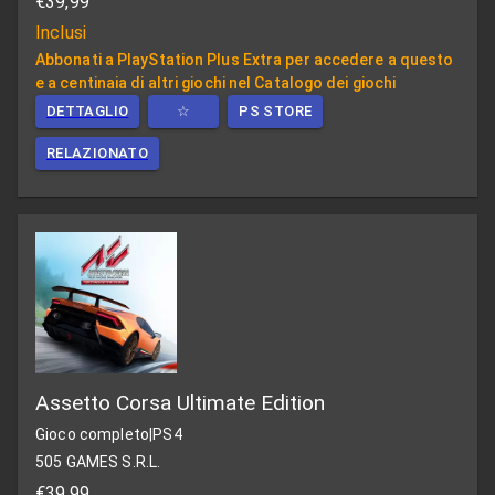
€39,99
Inclusi
Abbonati a PlayStation Plus Extra per accedere a questo
e a centinaia di altri giochi nel Catalogo dei giochi
DETTAGLIO
☆
PS STORE
RELAZIONATO
Assetto Corsa Ultimate Edition
Gioco completo
|
PS4
505 GAMES S.R.L.
€39,99