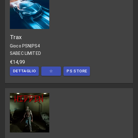
Trax
Gioco PSN
|
PS4
SABEC LIMITED
€14,99
DETTAGLIO
☆
PS STORE