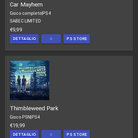
Car Mayhem
Gioco completo
|
PS4
SABEC LIMITED
€9,99
DETTAGLIO
☆
PS STORE
Thimbleweed Park
Gioco PSN
|
PS4
€19,99
DETTAGLIO
☆
PS STORE