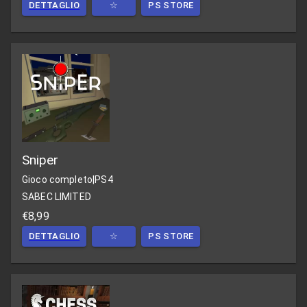
DETTAGLIO
☆
PS STORE
Sniper
Gioco completo
|
PS4
SABEC LIMITED
€8,99
DETTAGLIO
☆
PS STORE