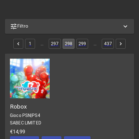
Filtro
1
…
297
298
299
…
437
Robox
Gioco PSN
|
PS4
SABEC LIMITED
€14,99