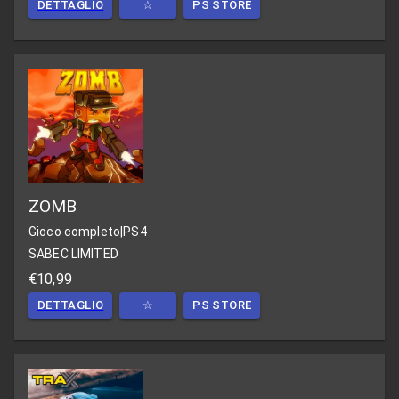
DETTAGLIO
☆
PS STORE
ZOMB
Gioco completo
|
PS4
SABEC LIMITED
€10,99
DETTAGLIO
☆
PS STORE