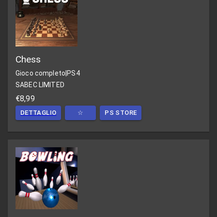
Chess
Gioco completo
|
PS4
SABEC LIMITED
€8,99
DETTAGLIO
☆
PS STORE