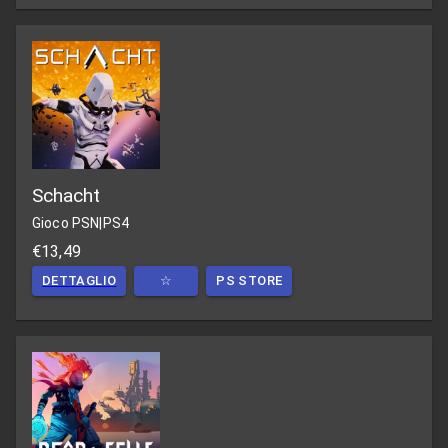
Schacht
Gioco PSN
|
PS4
€13,49
DETTAGLIO
☆
PS STORE