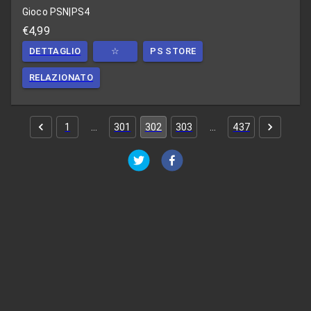
Gioco PSN
|
PS4
€4,99
DETTAGLIO
☆
PS STORE
RELAZIONATO
1
…
301
302
303
…
437