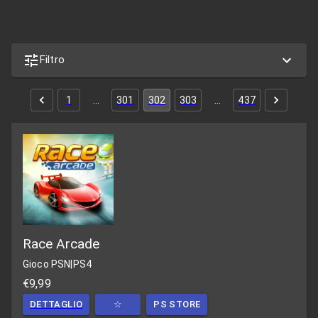
Filtro
1
…
301
302
303
…
437
Race Arcade
Gioco PSN
|
PS4
€9,99
DETTAGLIO
☆
PS STORE