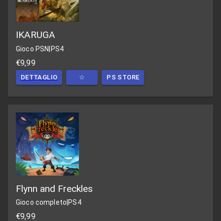
IKARUGA
Gioco PSN
|
PS4
€9,99
DETTAGLIO
☆
PS STORE
Flynn and Freckles
Gioco completo
|
PS4
€9,99