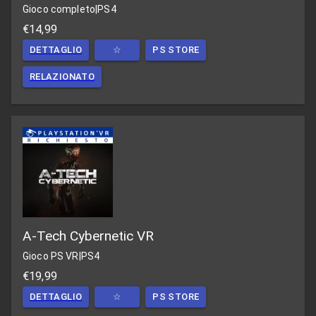
Gioco completo
|
PS4
€14,99
DETTAGLIO
☆
PS STORE
RELAZIONATO
A-Tech Cybernetic VR
Gioco PS VR
|
PS4
€19,99
DETTAGLIO
☆
PS STORE