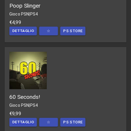
Poop Slinger
Gioco PSN
|
PS4
€4,99
DETTAGLIO
☆
PS STORE
60 Seconds!
Gioco PSN
|
PS4
€9,99
DETTAGLIO
☆
PS STORE