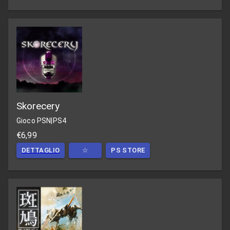
Skorecery
Gioco PSN
|
PS4
€6,99
DETTAGLIO
☆
PS STORE