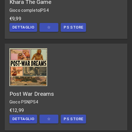
Khara The Game
Gioco completo
|
PS4
€9,99
DETTAGLIO
☆
PS STORE
Post War Dreams
Gioco PSN
|
PS4
€12,99
DETTAGLIO
☆
PS STORE