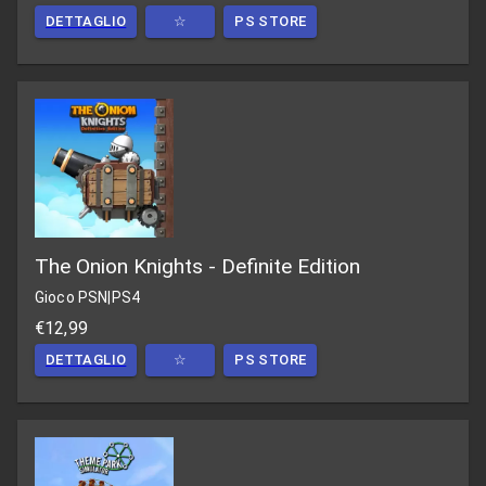
DETTAGLIO
☆
PS STORE
The Onion Knights - Definite Edition
Gioco PSN
|
PS4
€12,99
DETTAGLIO
☆
PS STORE