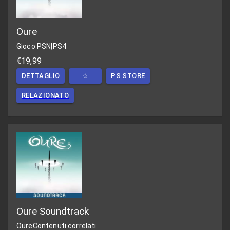
Oure
Gioco PSN
|
PS4
€19,99
DETTAGLIO
☆
PS STORE
RELAZIONATO
Oure Soundtrack
Oure
Contenuti correlati