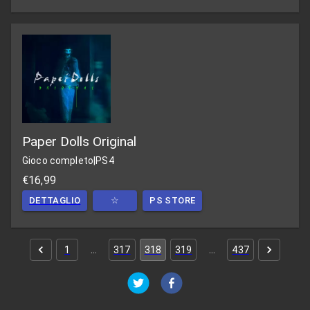
Paper Dolls Original
Gioco completo
|
PS4
€16,99
DETTAGLIO
☆
PS STORE
1
…
317
318
319
…
437