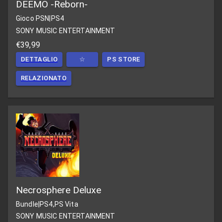
DEEMO -Reborn-
Gioco PSN
|
PS4
SONY MUSIC ENTERTAINMENT
€39,99
DETTAGLIO
☆
PS STORE
RELAZIONATO
Necrosphere Deluxe
Bundle
|
PS4,PS Vita
SONY MUSIC ENTERTAINMENT