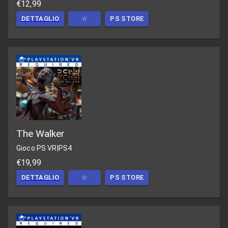
€12,99
DETTAGLIO
☆
PS STORE
The Walker
Gioco PS VR
|
PS4
€19,99
DETTAGLIO
☆
PS STORE