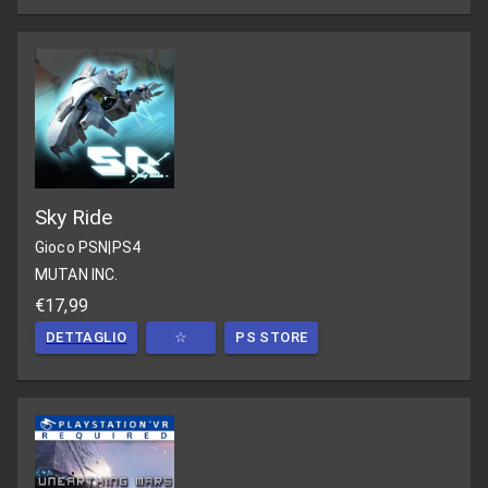
Sky Ride
Gioco PSN
|
PS4
MUTAN INC.
€17,99
DETTAGLIO
☆
PS STORE