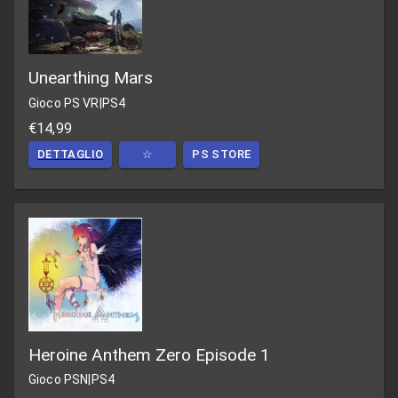
Unearthing Mars
Gioco PS VR
|
PS4
€14,99
DETTAGLIO
☆
PS STORE
Heroine Anthem Zero Episode 1
Gioco PSN
|
PS4