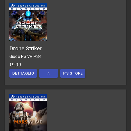
Drone Striker
Gioco PS VR
|
PS4
€9,99
DETTAGLIO
☆
PS STORE