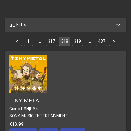
Filtro
1
…
317
318
319
…
437
TINY METAL
Gioco PSN
|
PS4
SONY MUSIC ENTERTAINMENT
€13,99