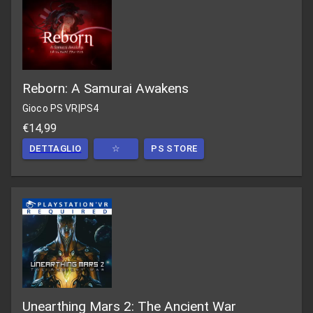
Reborn: A Samurai Awakens
Gioco PS VR
|
PS4
€14,99
DETTAGLIO
☆
PS STORE
Unearthing Mars 2: The Ancient War