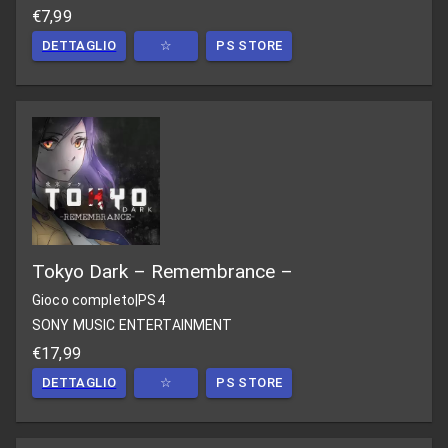
€7,99
DETTAGLIO
☆
PS STORE
Tokyo Dark – Remembrance –
Gioco completo
|
PS4
SONY MUSIC ENTERTAINMENT
€17,99
DETTAGLIO
☆
PS STORE