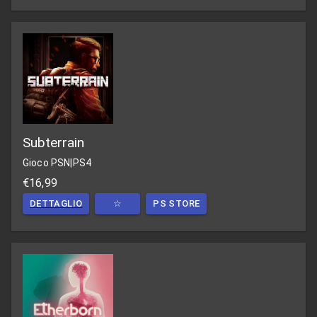
Subterrain
Gioco PSN
|
PS4
€16,99
DETTAGLIO
☆
PS STORE