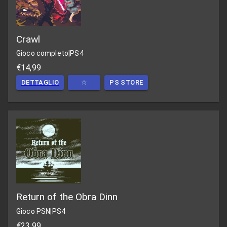
Crawl
Gioco completo
|
PS4
€14,99
DETTAGLIO
☆
PS STORE
Return of the Obra Dinn
Gioco PSN
|
PS4
€23,99