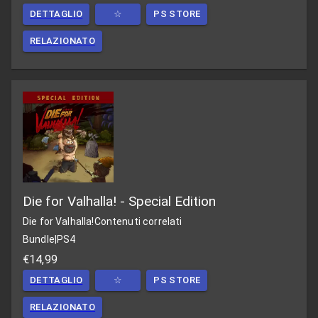
DETTAGLIO
☆
PS STORE
RELAZIONATO
Die for Valhalla! - Special Edition
Die for Valhalla!
Contenuti correlati
Bundle
|
PS4
€14,99
DETTAGLIO
☆
PS STORE
RELAZIONATO