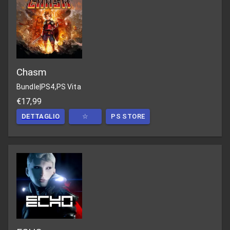
Chasm
Bundle
|
PS4,PS Vita
€17,99
DETTAGLIO
☆
PS STORE