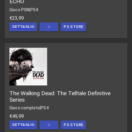
ECHO
Gioco PSN
|
PS4
€23,99
DETTAGLIO
☆
PS STORE
The Walking Dead: The Telltale Definitive
Series
Gioco completo
|
PS4
€49,99
DETTAGLIO
☆
PS STORE