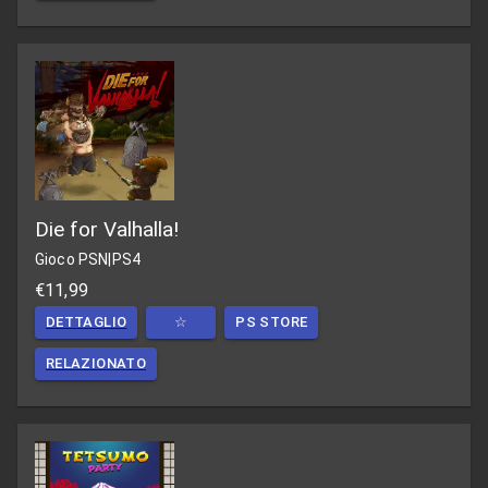
Die for Valhalla!
Gioco PSN
|
PS4
€11,99
DETTAGLIO
☆
PS STORE
RELAZIONATO