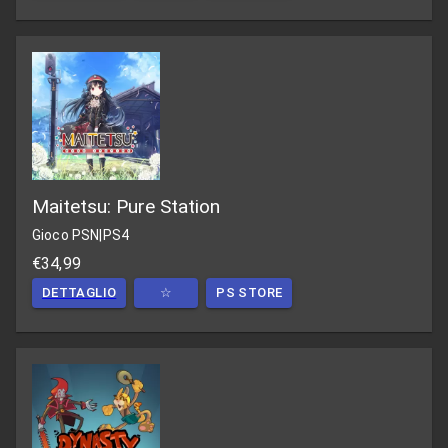
Maitetsu: Pure Station
Gioco PSN
|
PS4
€34,99
DETTAGLIO
☆
PS STORE