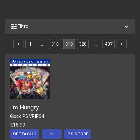
Filtro
1
…
318
319
320
…
437
I'm Hungry
Gioco PS VR
|
PS4
€16,99
DETTAGLIO
☆
PS STORE