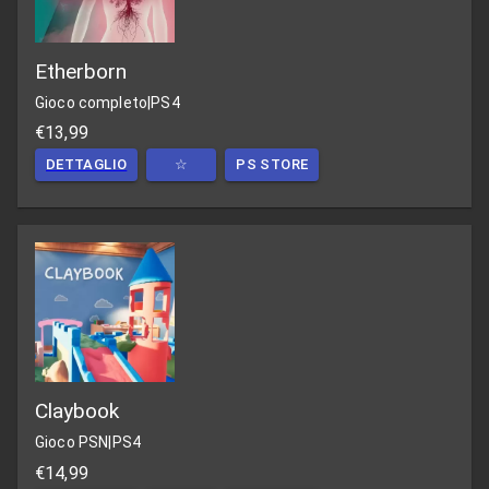
Etherborn
Gioco completo
|
PS4
€13,99
DETTAGLIO
☆
PS STORE
Claybook
Gioco PSN
|
PS4
€14,99