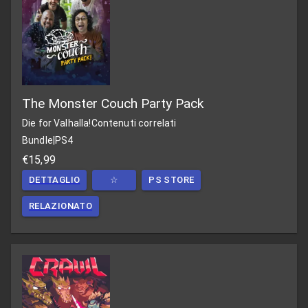
The Monster Couch Party Pack
Die for Valhalla!
Contenuti correlati
Bundle
|
PS4
€15,99
DETTAGLIO
☆
PS STORE
RELAZIONATO