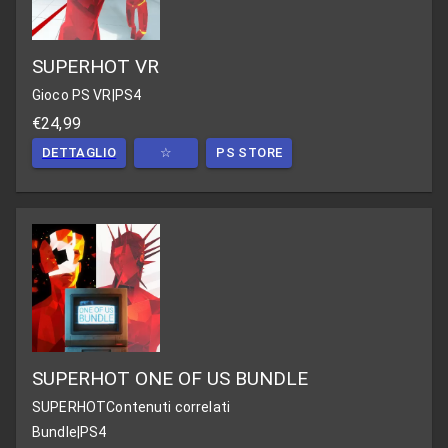
SUPERHOT VR
Gioco PS VR
|
PS4
€24,99
DETTAGLIO
☆
PS STORE
SUPERHOT ONE OF US BUNDLE
SUPERHOT
Contenuti correlati
Bundle
|
PS4