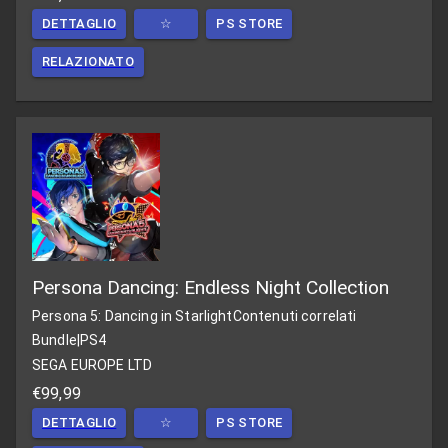
DETTAGLIO
☆
PS STORE
RELAZIONATO
Persona Dancing: Endless Night Collection
Persona 5: Dancing in Starlight
Contenuti correlati
Bundle
|
PS4
SEGA EUROPE LTD
€99,99
DETTAGLIO
☆
PS STORE