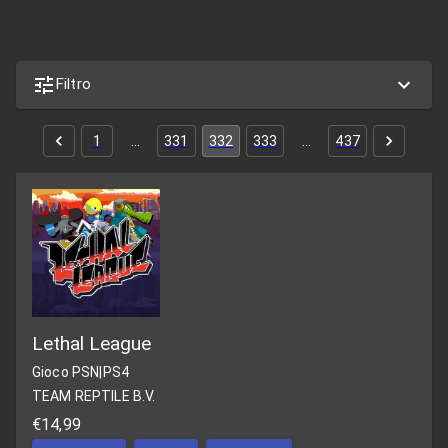
Filtro
1
…
331
332
333
…
437
Lethal League
Gioco PSN
|
PS4
TEAM REPTILE B.V.
€14,99