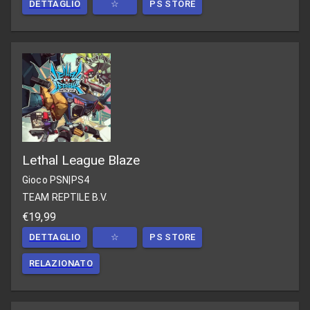
DETTAGLIO
☆
PS STORE
Lethal League Blaze
Gioco PSN
|
PS4
TEAM REPTILE B.V.
€19,99
DETTAGLIO
☆
PS STORE
RELAZIONATO