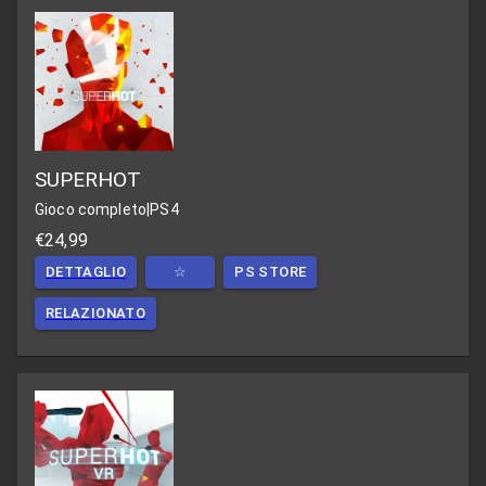
SUPERHOT
Gioco completo
|
PS4
€24,99
DETTAGLIO
☆
PS STORE
RELAZIONATO