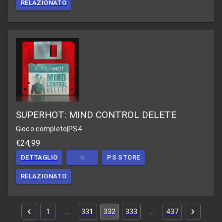
RELAZIONATO
SUPERHOT: MIND CONTROL DELETE
Gioco completo
|
PS4
€24,99
DETTAGLIO
☆
PS STORE
RELAZIONATO
1
…
331
332
333
…
437