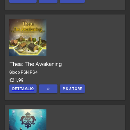
Thea: The Awakening
Gioco PSN
|
PS4
€21,99
DETTAGLIO
☆
PS STORE