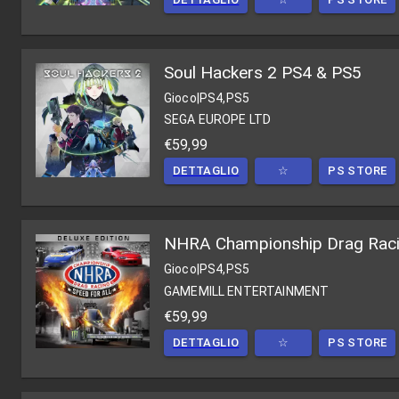
Soul Hackers 2 PS4 & PS5
Gioco
|
PS4,PS5
SEGA EUROPE LTD
€59,99
DETTAGLIO
☆
PS STORE
NHRA Championship Drag Racing
Gioco
|
PS4,PS5
GAMEMILL ENTERTAINMENT
€59,99
DETTAGLIO
☆
PS STORE