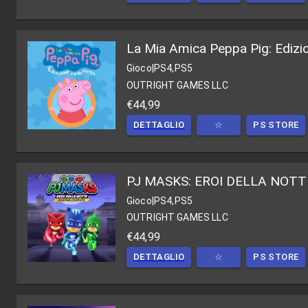
La Mia Amica Peppa Pig: Edizi
Gioco
|
PS4,PS5
OUTRIGHT GAMES LLC
€44,99
DETTAGLIO
☆
PS STORE
PJ MASKS: EROI DELLA NOTT
Gioco
|
PS4,PS5
OUTRIGHT GAMES LLC
€44,99
DETTAGLIO
☆
PS STORE