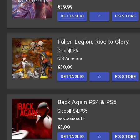
€39,99
DETTAGLIO
☆
PS STORE
Fallen Legion: Rise to Glory
Gioco
|
PS5
NIS America
€29,99
DETTAGLIO
☆
PS STORE
Back Again PS4 & PS5
Gioco
|
PS4,PS5
eastasiasoft
€2,99
DETTAGLIO
☆
PS STORE