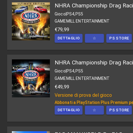
NHRA Championship Drag Racing
Gioco
|
PS4,PS5
GAMEMILL ENTERTAINMENT
€79,99
DETTAGLIO
☆
PS STORE
NHRA Championship Drag Racin
Gioco
|
PS4,PS5
GAMEMILL ENTERTAINMENT
€49,99
Versione di prova del gioco
Abbonati a PlayStation Plus Premium per
DETTAGLIO
☆
PS STORE