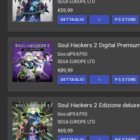
SEGA EUROPE LTD
€59,99
DETTAGLIO
☆
PS STORE
Soul Hackers 2 Digital Premiu
Gioco
|
PS4,PS5
SEGA EUROPE LTD
€89,99
DETTAGLIO
☆
PS STORE
Soul Hackers 2 Edizione deluxe
Gioco
|
PS4,PS5
SEGA EUROPE LTD
€69,99
DETTAGLIO
☆
PS STORE