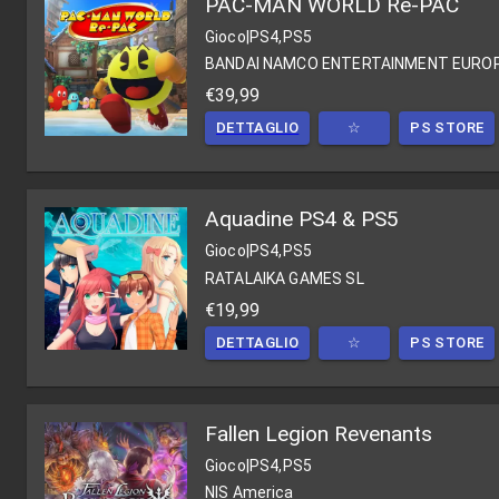
PAC-MAN WORLD Re-PAC
Gioco
|
PS4,PS5
BANDAI NAMCO ENTERTAINMENT EURO
€39,99
DETTAGLIO
☆
PS STORE
Aquadine PS4 & PS5
Gioco
|
PS4,PS5
RATALAIKA GAMES SL
€19,99
DETTAGLIO
☆
PS STORE
Fallen Legion Revenants
Gioco
|
PS4,PS5
NIS America