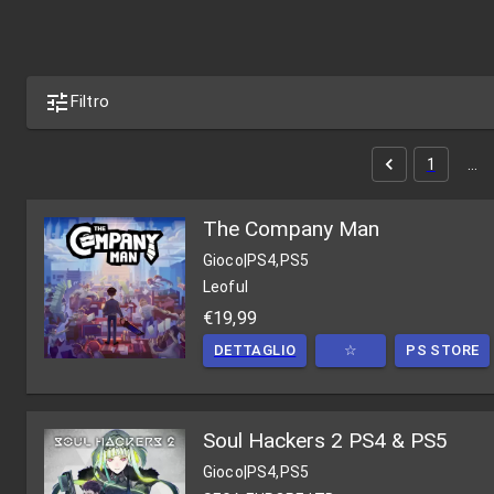
Filtro
1
…
The Company Man
Gioco
|
PS4,PS5
Leoful
€19,99
DETTAGLIO
☆
PS STORE
Soul Hackers 2 PS4 & PS5
Gioco
|
PS4,PS5