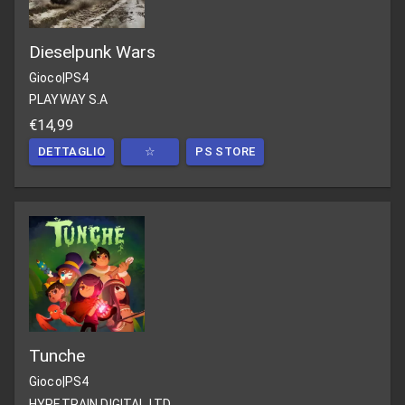
Dieselpunk Wars
Gioco
|
PS4
PLAYWAY S.A
€14,99
DETTAGLIO
☆
PS STORE
Tunche
Gioco
|
PS4
HYPETRAIN DIGITAL LTD