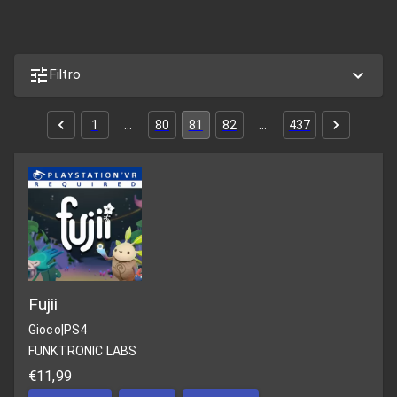
Filtro
1
…
80
81
82
…
437
Fujii
Gioco
|
PS4
FUNKTRONIC LABS
€11,99