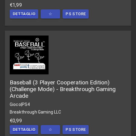
€1,99
DETTAGLIO
☆
PS STORE
Baseball (3 Player Cooperation Edition)
(Challenge Mode) - Breakthrough Gaming
Arcade
Gioco
|
PS4
Breakthrough Gaming LLC
€0,99
DETTAGLIO
☆
PS STORE