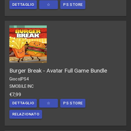
DETTAGLIO
☆
PS STORE
Burger Break - Avatar Full Game Bundle
Gioco
|
PS4
SMOBILE INC
€7,99
DETTAGLIO
☆
PS STORE
RELAZIONATO