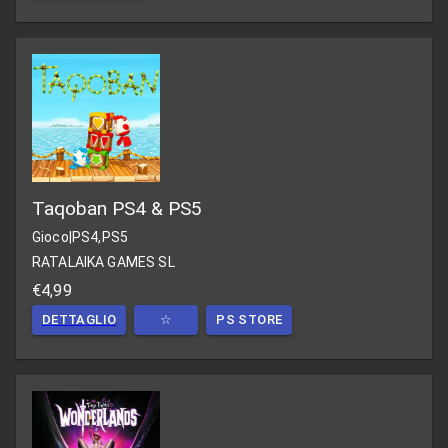
Taqoban PS4 & PS5
Gioco
|
PS4,PS5
RATALAIKA GAMES SL
€4,99
DETTAGLIO
☆
PS STORE