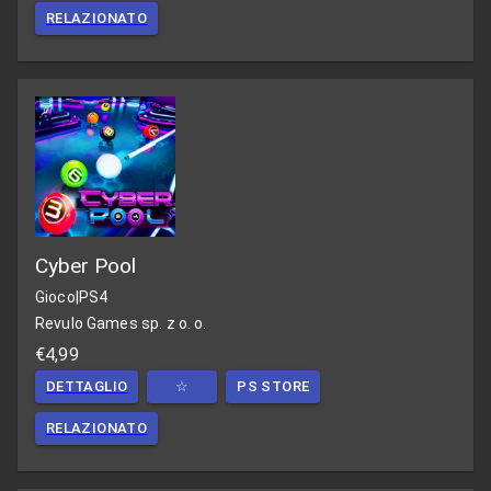
RELAZIONATO
Cyber Pool
Gioco
|
PS4
Revulo Games sp. z o. o.
€4,99
DETTAGLIO
☆
PS STORE
RELAZIONATO