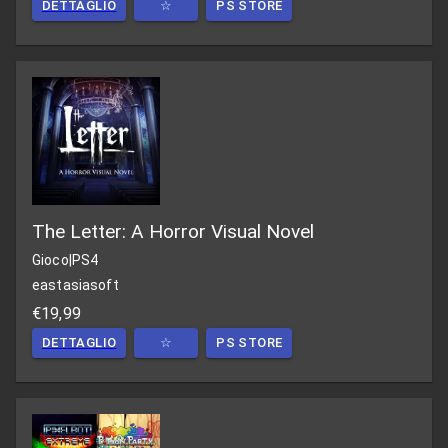
DETTAGLIO
☆
PS STORE
The Letter: A Horror Visual Novel
Gioco
|
PS4
eastasiasoft
€19,99
DETTAGLIO
☆
PS STORE