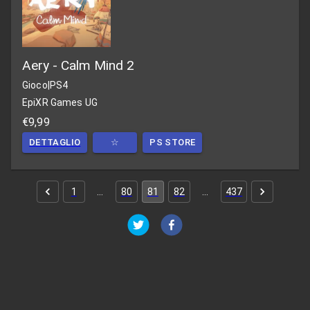
Aery - Calm Mind 2
Gioco
|
PS4
EpiXR Games UG
€9,99
DETTAGLIO
☆
PS STORE
1
…
80
81
82
…
437