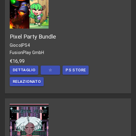
Pixel Party Bundle
Gioco
|
PS4
FusionPlay GmbH
€16,99
DETTAGLIO
☆
PS STORE
RELAZIONATO