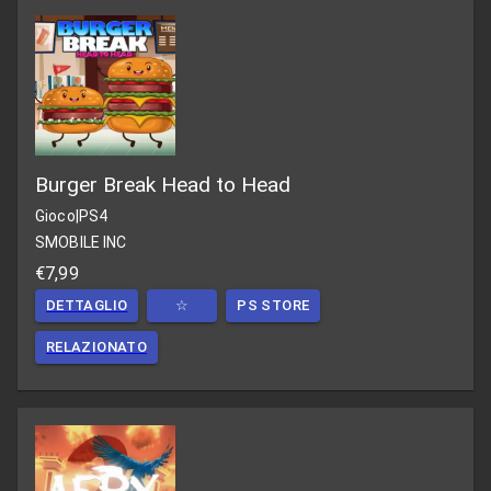
Burger Break Head to Head
Gioco
|
PS4
SMOBILE INC
€7,99
DETTAGLIO
☆
PS STORE
RELAZIONATO