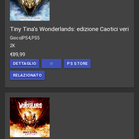
Tiny Tina's Wonderlands: edizione Caotici veri
Gioco
|
PS4,PS5
2K
€89,99
DETTAGLIO
☆
PS STORE
RELAZIONATO