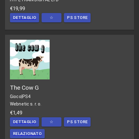
€19,99
DETTAGLIO
☆
PS STORE
The Cow G
Gioco
|
PS4
Webnetic s. r. o.
€1,49
DETTAGLIO
☆
PS STORE
RELAZIONATO