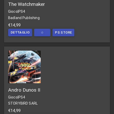
The Watchmaker
Gioco
|
PS4
Badland Publishing
€14,99
DETTAGLIO
☆
PS STORE
Andro Dunos II
Gioco
|
PS4
STORYBIRD SARL
€14,99