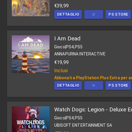
€39,99
DETTAGLIO
☆
PS STORE
I Am Dead
Gioco
|
PS4,PS5
ANNAPURNA INTERACTIVE
€19,99
Inclusi
Abbonati a PlayStation Plus Extra per ac
DETTAGLIO
☆
PS STORE
Watch Dogs: Legion - Deluxe Ed
Gioco
|
PS4,PS5
UBISOFT ENTERTAINMENT SA