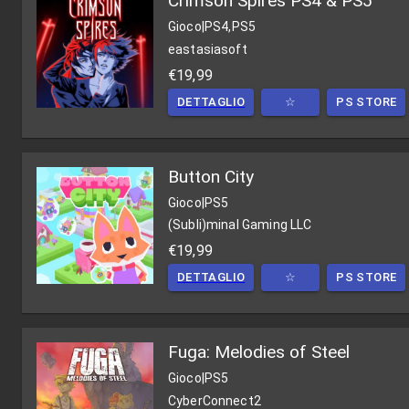
Crimson Spires PS4 & PS5
Gioco
|
PS4,PS5
eastasiasoft
€19,99
DETTAGLIO
☆
PS STORE
Button City
Gioco
|
PS5
(Subli)minal Gaming LLC
€19,99
DETTAGLIO
☆
PS STORE
Fuga: Melodies of Steel
Gioco
|
PS5
CyberConnect2