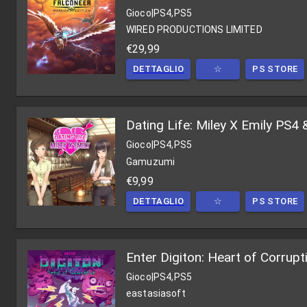
Gioco
|
PS4,PS5
WIRED PRODUCTIONS LIMITED
€29,99
DETTAGLIO
☆
PS STORE
Dating Life: Miley X Emily PS4
Gioco
|
PS4,PS5
Gamuzumi
€9,99
DETTAGLIO
☆
PS STORE
Enter Digiton: Heart of Corrup
Gioco
|
PS4,PS5
eastasiasoft