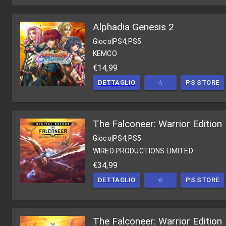
Alphadia Genesis 2
Gioco
|
PS4,PS5
KEMCO
€14,99
DETTAGLIO
☆
PS STORE
The Falconeer: Warrior Edition
Gioco
|
PS4,PS5
WIRED PRODUCTIONS LIMITED
€34,99
DETTAGLIO
☆
PS STORE
The Falconeer: Warrior Edition