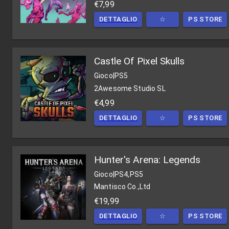
€7,99
DETTAGLIO
☆
PS STORE
Castle Of Pixel Skulls
Gioco
|
PS5
2Awesome Studio SL
€4,99
DETTAGLIO
☆
PS STORE
Hunter's Arena: Legends
Gioco
|
PS4,PS5
Mantisco Co.,Ltd
€19,99
DETTAGLIO
☆
PS STORE