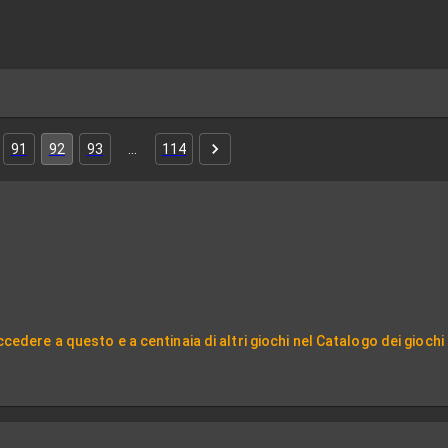
91
92
93
…
114
cedere a questo e a centinaia di altri giochi nel Catalogo dei giochi