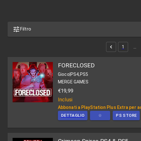
Filtro
1
…
FORECLOSED
Gioco
|
PS4,PS5
MERGE GAMES
€19,99
Inclusi
Abbonati a PlayStation Plus Extra per ac
DETTAGLIO
☆
PS STORE