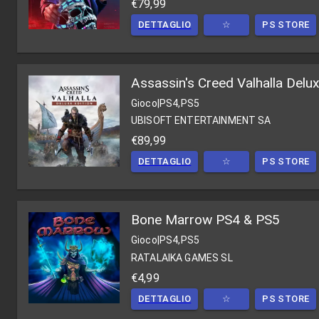
€79,99
DETTAGLIO
☆
PS STORE
Assassin's Creed Valhalla Del
Gioco
|
PS4,PS5
UBISOFT ENTERTAINMENT SA
€89,99
DETTAGLIO
☆
PS STORE
Bone Marrow PS4 & PS5
Gioco
|
PS4,PS5
RATALAIKA GAMES SL
€4,99
DETTAGLIO
☆
PS STORE