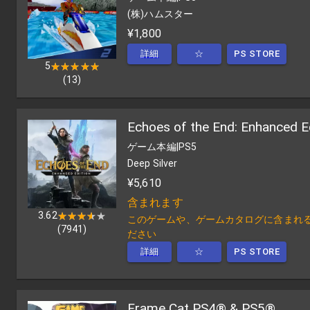
(株)ハムスター
¥1,800
詳細
☆
PS STORE
5
★★★★★
★★★★★
(
13
)
Echoes of the End: Enhanced E
ゲーム本編
|
PS5
Deep Silver
¥5,610
含まれます
3.62
★★★★★
★★★★★
このゲームや、ゲームカタログに含まれる他の
(
7941
)
ださい
詳細
☆
PS STORE
Frame Cat PS4® & PS5®