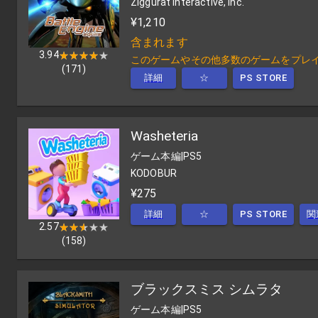
Ziggurat Interactive, Inc.
¥1,210
含まれます
3.94
★★★★★
★★★★★
このゲームやその他多数のゲームをプレイするに
(
171
)
詳細
☆
PS STORE
Washeteria
ゲーム本編
|
PS5
KODOBUR
¥275
詳細
☆
PS STORE
関
2.57
★★★★★
★★★★★
(
158
)
ブラックスミス シムラタ
ゲーム本編
|
PS5