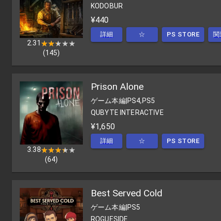
KODOBUR
¥440
詳細
☆
PS STORE
関
2.31
★★★★★
★★★★★
(
145
)
Prison Alone
ゲーム本編
|
PS4,PS5
QUBYTE INTERACTIVE
¥1,650
詳細
☆
PS STORE
3.38
★★★★★
★★★★★
(
64
)
Best Served Cold
ゲーム本編
|
PS5
ROGUESIDE