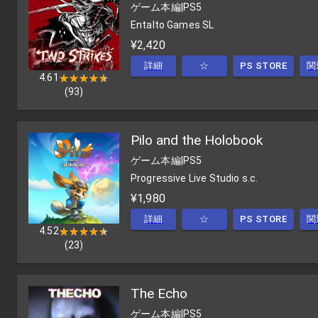
ゲーム本編
|
PS5
Entalto Games SL
¥2,420
詳細
☆
PS STORE
関
4.61
★★★★★
★★★★★
(
93
)
Pilo and the Holobook
ゲーム本編
|
PS5
Progressive Live Studio s.c.
¥1,980
詳細
☆
PS STORE
関
4.52
★★★★★
★★★★★
(
23
)
The Echo
ゲーム本編
|
PS5