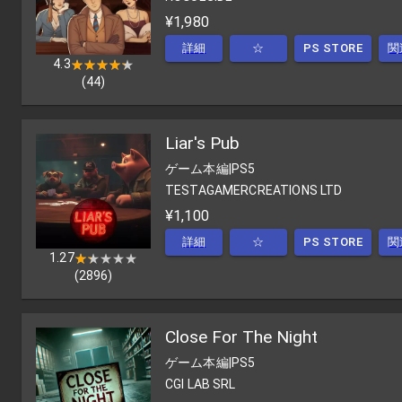
¥1,980
詳細
☆
PS STORE
関
4.3
★★★★★
★★★★★
(
44
)
Liar's Pub
ゲーム本編
|
PS5
TESTAGAMERCREATIONS LTD
¥1,100
詳細
☆
PS STORE
関
1.27
★★★★★
★★★★★
(
2896
)
Close For The Night
ゲーム本編
|
PS5
CGI LAB SRL