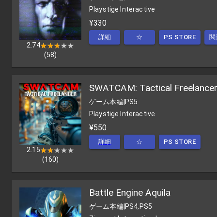
Playstige Interactive
¥330
詳細
☆
PS STORE
関
2.74
★★★★★
★★★★★
(
58
)
SWATCAM: Tactical Freelance
ゲーム本編
|
PS5
Playstige Interactive
¥550
詳細
☆
PS STORE
2.15
★★★★★
★★★★★
(
160
)
Battle Engine Aquila
ゲーム本編
|
PS4,PS5