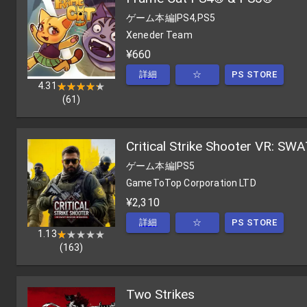
ゲーム本編
|
PS4,PS5
Xeneder Team
¥660
詳細
☆
PS STORE
4.31
★★★★★
★★★★★
(
61
)
Critical Strike Shooter VR: SW
ゲーム本編
|
PS5
GameToTop Corporation LTD
¥2,310
詳細
☆
PS STORE
1.13
★★★★★
★★★★★
(
163
)
Two Strikes