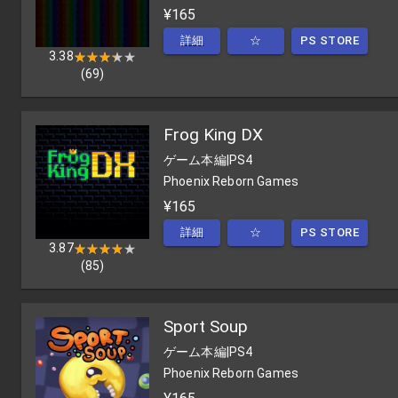
¥165
詳細
☆
PS STORE
3.38
★★★★★
★★★★★
(
69
)
Frog King DX
ゲーム本編
|
PS4
Phoenix Reborn Games
¥165
詳細
☆
PS STORE
3.87
★★★★★
★★★★★
(
85
)
Sport Soup
ゲーム本編
|
PS4
Phoenix Reborn Games