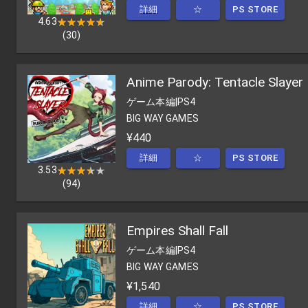
詳細
☆
PS STORE
4.63
★★★★★
★★★★★
(
30
)
Anime Parody: Tentacle Slayer
ゲーム本編
|
PS4
BIG WAY GAMES
¥440
詳細
☆
PS STORE
3.53
★★★★★
★★★★★
(
94
)
Empires Shall Fall
ゲーム本編
|
PS4
BIG WAY GAMES
¥1,540
詳細
☆
PS STORE