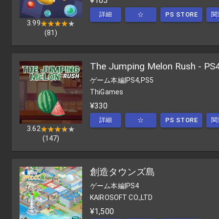
¥165
詳細
☆
PS STORE
関
3.99
★★★★★
★★★★★
(
81
)
The Jumping Melon Rush - PS
ゲーム本編
|
PS4,PS5
ThiGames
¥330
詳細
☆
PS STORE
関
3.62
★★★★★
★★★★★
(
147
)
創造タウンズ島
ゲーム本編
|
PS4
KAIROSOFT CO.,LTD
¥1,500