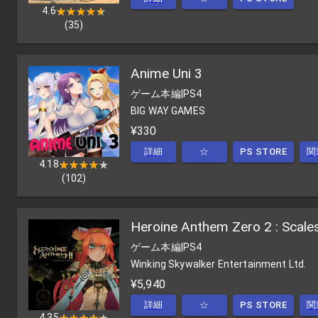
4.6
★★★★★
★★★★★
(
35
)
Anime Uni 3
ゲーム本編
|
PS4
BIG WAY GAMES
¥330
詳細
☆
PS STORE
関
4.18
★★★★★
★★★★★
(
102
)
Heroine Anthem Zero 2 : Scale
ゲーム本編
|
PS4
Winking Skywalker Entertainment Ltd.
¥5,940
詳細
☆
PS STORE
関
4.35
★★★★★
★★★★★