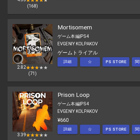
(
168
)
Mortisomem
ゲーム本編
|
PS4
EVGENIY KOLPAKOV
ゲームトライアル
詳細
☆
PS STORE
関
2.82
★★★★★
★★★★★
(
71
)
Prison Loop
ゲーム本編
|
PS4
EVGENIY KOLPAKOV
¥660
詳細
☆
PS STORE
関
3.39
★★★★★
★★★★★