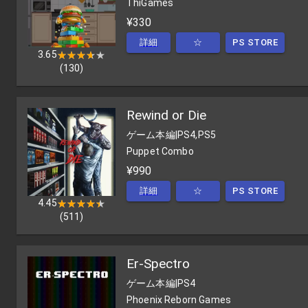
ThiGames
¥330
詳細
☆
PS STORE
3.65
★★★★★
★★★★★
(
130
)
Rewind or Die
ゲーム本編
|
PS4,PS5
Puppet Combo
¥990
詳細
☆
PS STORE
4.45
★★★★★
★★★★★
(
511
)
Er-Spectro
ゲーム本編
|
PS4
Phoenix Reborn Games