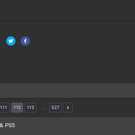
111
112
113
…
527
 & PS5