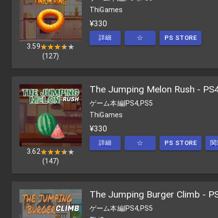
ThiGames
¥330
詳細
☆
PS STORE
3.59
★★★★★
★★★★★
(
127
)
The Jumping Melon Rush - PS
ゲーム本編
|
PS4,PS5
ThiGames
¥330
詳細
☆
PS STORE
関
3.62
★★★★★
★★★★★
(
147
)
The Jumping Burger Climb - P
ゲーム本編
|
PS4,PS5