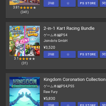
詳細
☆
PS STORE
関
3.81
★★★★★
★★★★★
(
341
)
2-in-1 Kart Racing Bundle
ゲーム本編
|
PS4
Joindots GmbH
¥3,520
詳細
☆
PS STORE
関
3.1
★★★★★
★★★★★
(
31
)
Kingdom Coronation Collection
ゲーム本編
|
PS4,PS5
Raw Fury
¥5,830
詳細
☆
PS STORE
関