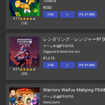
TERNOX
¥550
詳細
☆
PS STORE
4.17
★★★★★
★★★★★
(
18
)
レンダリング・レンジャーR² [Re
ゲーム本編
|
PS4,PS5
Ziggurat Interactive, Inc.
¥1,210
詳細
☆
PS STORE
4.51
★★★★★
★★★★★
(
39
)
Warriors Waifus Mahjong PS4
ゲーム本編
|
PS4,PS5
Gamuzumi