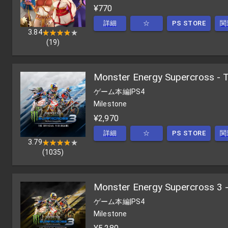
¥770
詳細
☆
PS STORE
関
3.84
★★★★★
★★★★★
(
19
)
Monster Energy Supercross - T
ゲーム本編
|
PS4
Milestone
¥2,970
詳細
☆
PS STORE
関
3.79
★★★★★
★★★★★
(
1035
)
Monster Energy Supercross 3 - 
ゲーム本編
|
PS4
Milestone