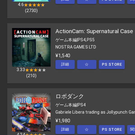
4.6
★★★★★
★★★★★
(
2730
)
ActionCam: Supernatural Case
ゲーム本編
|
PS4,PS5
NOSTRA GAMES LTD
¥1,540
詳細
☆
PS STORE
3.33
★★★★★
★★★★★
(
210
)
ロボダンク
ゲーム本編
|
PS4
Gabriele Libera trading as Jollypunch G
¥1,980
詳細
☆
PS STORE
関
4.24
★★★★★
★★★★★