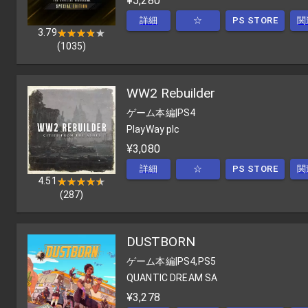
¥5,280
詳細
☆
PS STORE
関
3.79
★★★★★
★★★★★
(
1035
)
WW2 Rebuilder
ゲーム本編
|
PS4
PlayWay plc
¥3,080
詳細
☆
PS STORE
関
4.51
★★★★★
★★★★★
(
287
)
DUSTBORN
ゲーム本編
|
PS4,PS5
QUANTIC DREAM SA
¥3,278