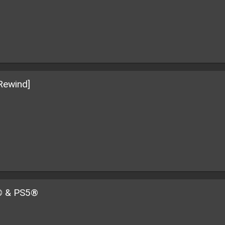
wind]
® & PS5®