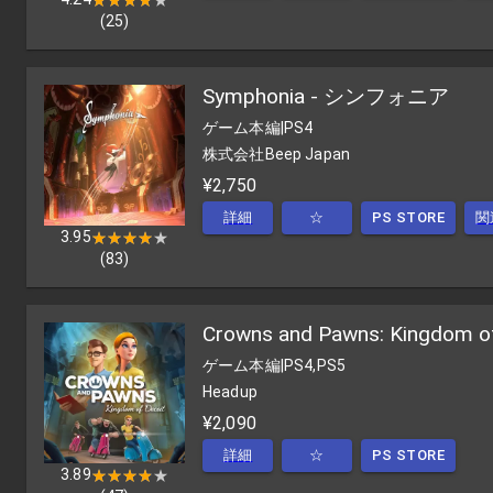
(
25
)
Symphonia - シンフォニア
ゲーム本編
|
PS4
株式会社Beep Japan
¥2,750
詳細
☆
PS STORE
関
3.95
★★★★★
★★★★★
(
83
)
Crowns and Pawns: Kingdom of
ゲーム本編
|
PS4,PS5
Headup
¥2,090
詳細
☆
PS STORE
3.89
★★★★★
★★★★★