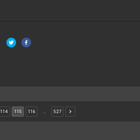
114
115
116
…
527