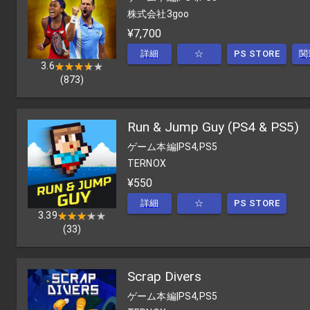
株式会社3goo
¥7,700
詳細
☆
PS STORE
関
3.6
★★★★★
★★★★★
(
873
)
Run & Jump Guy (PS4 & PS5)
ゲーム本編
|
PS4,PS5
TERNOX
¥550
詳細
☆
PS STORE
3.39
★★★★★
★★★★★
(
33
)
Scrap Divers
ゲーム本編
|
PS4,PS5