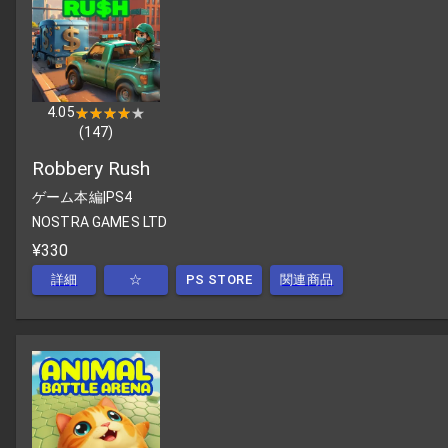
4.05
★★★★★
★★★★★
(
147
)
Robbery Rush
ゲーム本編
|
PS4
NOSTRA GAMES LTD
¥330
詳細
☆
PS STORE
関連商品