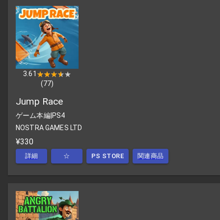
3.61
★★★★★
★★★★★
(
77
)
Jump Race
ゲーム本編
|
PS4
NOSTRA GAMES LTD
¥330
詳細
☆
PS STORE
関連商品