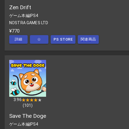
Zen Drift
ゲーム本編
|
PS4
NOSTRA GAMES LTD
¥770
詳細
☆
PS STORE
関連商品
3.96
★★★★★
★★★★★
(
101
)
Save The Doge
ゲーム本編
|
PS4