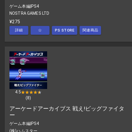
ゲーム本編
|
PS4
NOSTRA GAMES LTD
¥275
詳細
☆
PS STORE
関連商品
4.5
★★★★★
★★★★★
(
8
)
アーケードアーカイブス 戦え!ビッグファイタ
ー
ゲーム本編
|
PS4
(株)ハムスター