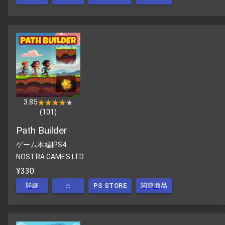
3.85
★★★★★
★★★★★
(
101
)
Path Builder
ゲーム本編
|
PS4
NOSTRA GAMES LTD
¥330
詳細
☆
PS STORE
関連商品