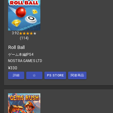
3.92
★★★★★
★★★★★
(
114
)
Roll Ball
ゲーム本編
|
PS4
NOSTRA GAMES LTD
¥330
詳細
☆
PS STORE
関連商品