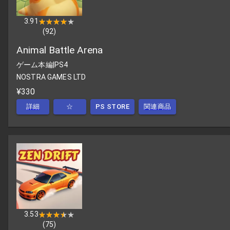
3.91
★★★★★
★★★★★
(
92
)
Animal Battle Arena
ゲーム本編
|
PS4
NOSTRA GAMES LTD
¥330
詳細
☆
PS STORE
関連商品
3.53
★★★★★
★★★★★
(
75
)