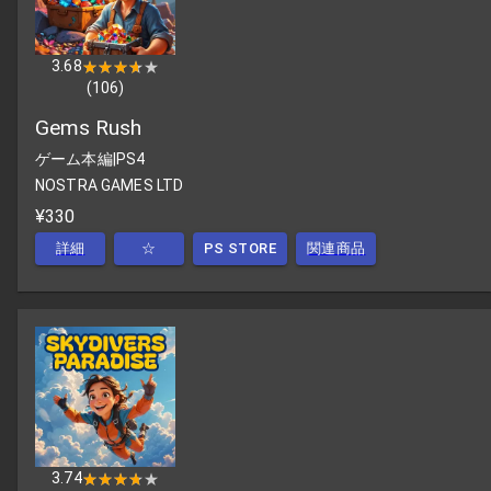
3.68
★★★★★
★★★★★
(
106
)
Gems Rush
ゲーム本編
|
PS4
NOSTRA GAMES LTD
¥330
詳細
☆
PS STORE
関連商品
3.74
★★★★★
★★★★★