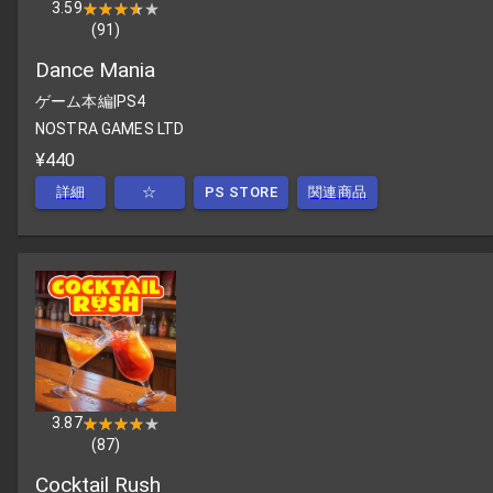
3.59
★★★★★
★★★★★
(
91
)
Dance Mania
ゲーム本編
|
PS4
NOSTRA GAMES LTD
¥440
詳細
☆
PS STORE
関連商品
3.87
★★★★★
★★★★★
(
87
)
Cocktail Rush