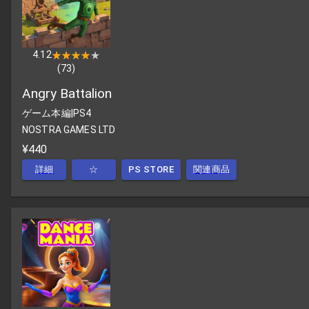
4.12
★★★★★
★★★★★
(
73
)
Angry Battalion
ゲーム本編
|
PS4
NOSTRA GAMES LTD
¥440
詳細
☆
PS STORE
関連商品