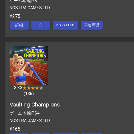
ゲーム本編
|
PS4
NOSTRA GAMES LTD
¥275
詳細
☆
PS STORE
関連商品
3.83
★★★★★
★★★★★
(
136
)
Vaulting Champions
ゲーム本編
|
PS4
NOSTRA GAMES LTD
¥165