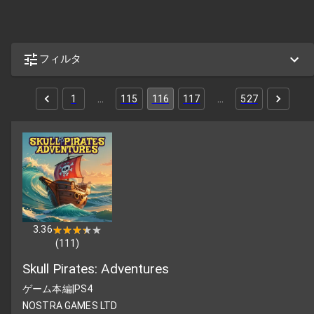
フィルタ
1
…
115
116
117
…
527
3.36
★★★★★
★★★★★
(
111
)
Skull Pirates: Adventures
ゲーム本編
|
PS4
NOSTRA GAMES LTD