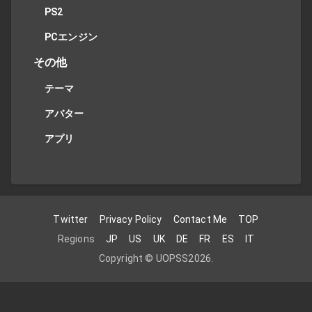
PS2
PCエンジン
その他
テーマ
アバター
アプリ
Twitter
Privacy Policy
Contact Me
TOP
Regions
JP
US
UK
DE
FR
ES
IT
Copyright ©
UOPSS
2026
.