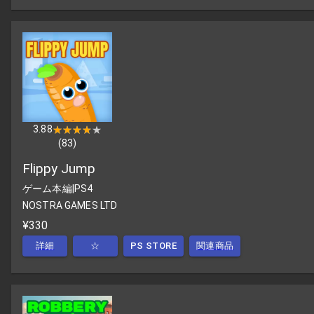
3.88
★★★★★
★★★★★
(
83
)
Flippy Jump
ゲーム本編
|
PS4
NOSTRA GAMES LTD
¥330
詳細
☆
PS STORE
関連商品