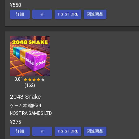
¥550
詳細
☆
PS STORE
関連商品
3.81
★★★★★
★★★★★
(
162
)
2048 Snake
ゲーム本編
|
PS4
NOSTRA GAMES LTD
¥275
詳細
☆
PS STORE
関連商品