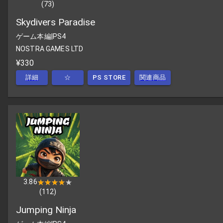
(
73
)
Skydivers Paradise
ゲーム本編
|
PS4
NOSTRA GAMES LTD
¥330
詳細
☆
PS STORE
関連商品
3.86
★★★★★
★★★★★
(
112
)
Jumping Ninja