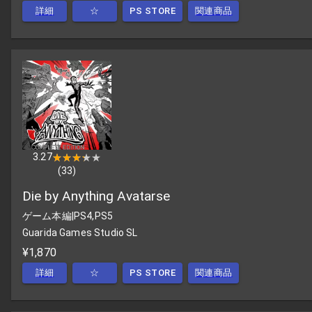
詳細
☆
PS STORE
関連商品
3.27
★★★★★
★★★★★
(
33
)
Die by Anything Avatarse
ゲーム本編
|
PS4,PS5
Guarida Games Studio SL
¥1,870
詳細
☆
PS STORE
関連商品