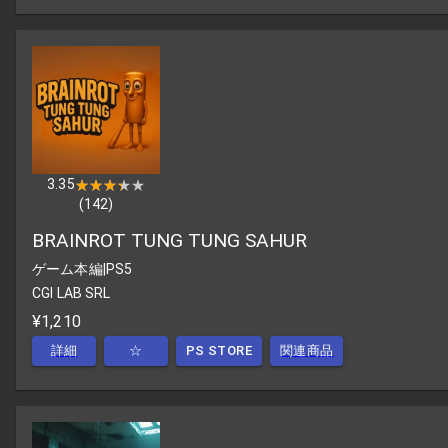
3.35
★★★★★
★★★★★
(
142
)
BRAINROT TUNG TUNG SAHUR
ゲーム本編
|
PS5
CGI LAB SRL
¥1,210
詳細
☆
PS STORE
関連商品