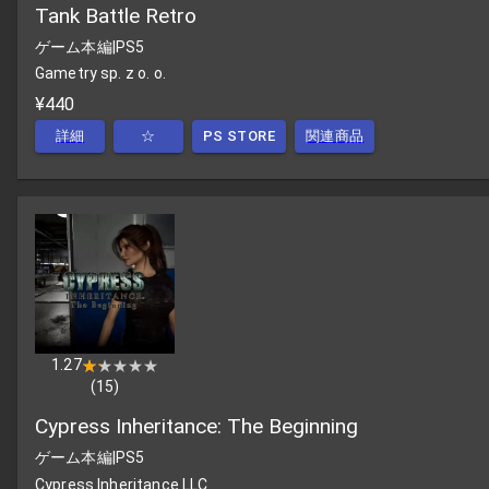
Tank Battle Retro
ゲーム本編
|
PS5
Gametry sp. z o. o.
¥440
詳細
☆
PS STORE
関連商品
1.27
★★★★★
★★★★★
(
15
)
Cypress Inheritance: The Beginning
ゲーム本編
|
PS5
Cypress Inheritance LLC