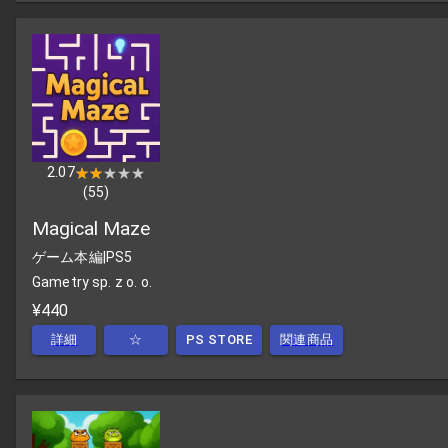
2.07
★★★★★
★★★★★
(
55
)
Magical Maze
ゲーム本編
|
PS5
Gametry sp. z o. o.
¥440
詳細
☆
PS STORE
関連商品