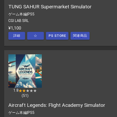
TUNG SAHUR Supermarket Simulator
ゲーム本編
|
PS5
CGI LAB SRL
¥1,100
詳細
☆
PS STORE
関連商品
1.8
★★★★★
★★★★★
(
51
)
Aircraft Legends: Flight Academy Simulator
ゲーム本編
|
PS5