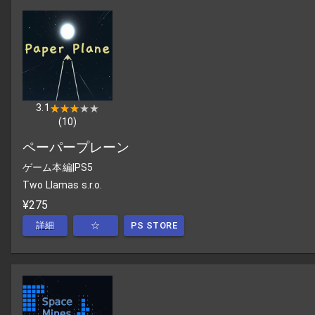
3.1
★★★★★
★★★★★
(
10
)
ペーパープレーン
ゲーム本編
|
PS5
Two Llamas s.r.o.
¥275
詳細
☆
PS STORE