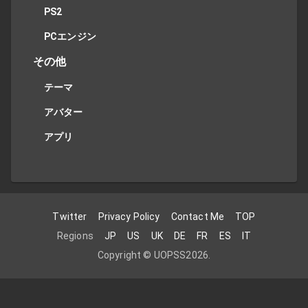
PS2
PCエンジン
その他
テーマ
アバター
アプリ
Twitter
Privacy Policy
Contact Me
TOP
Regions
JP
US
UK
DE
FR
ES
IT
Copyright ©
UOPSS
2026
.