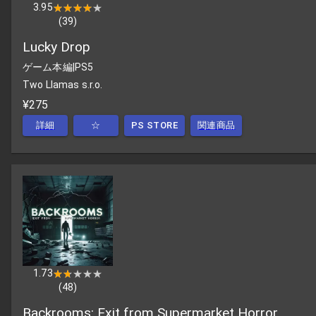
3.95
★★★★★
★★★★★
(
39
)
Lucky Drop
ゲーム本編
|
PS5
Two Llamas s.r.o.
¥275
詳細
☆
PS STORE
関連商品
1.73
★★★★★
★★★★★
(
48
)
Backrooms: Exit from Supermarket Horror