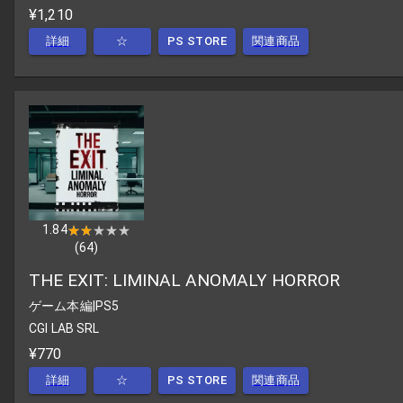
¥1,210
詳細
☆
PS STORE
関連商品
1.84
★★★★★
★★★★★
(
64
)
THE EXIT: LIMINAL ANOMALY HORROR
ゲーム本編
|
PS5
CGI LAB SRL
¥770
詳細
☆
PS STORE
関連商品