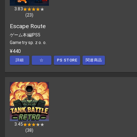
3.83
★★★★★
★★★★★
(
23
)
Escape Route
ゲーム本編
|
PS5
Gametry sp. z o. o.
¥440
詳細
☆
PS STORE
関連商品
3.45
★★★★★
★★★★★
(
38
)