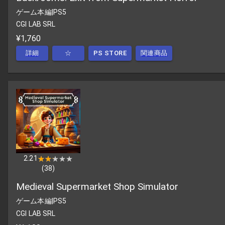
ゲーム本編
|
PS5
CGI LAB SRL
¥1,760
詳細
☆
PS STORE
関連商品
2.21
★★★★★
★★★★★
(
38
)
Medieval Supermarket Shop Simulator
ゲーム本編
|
PS5
CGI LAB SRL