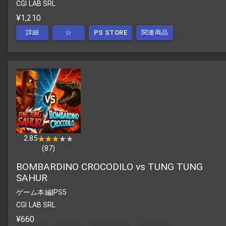
CGI LAB SRL
¥1,210
詳細
☆
PS STORE
関連商品
2.85
★★★★★
★★★★★
(
87
)
BOMBARDINO CROCODILO vs TUNG TUNG
SAHUR
ゲーム本編
|
PS5
CGI LAB SRL
¥660