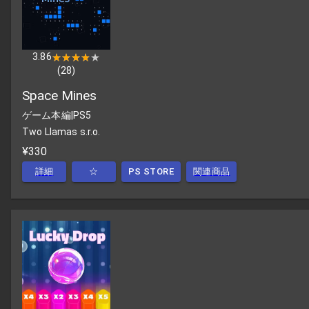
3.86
★★★★★
★★★★★
(
28
)
Space Mines
ゲーム本編
|
PS5
Two Llamas s.r.o.
¥330
詳細
☆
PS STORE
関連商品