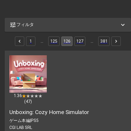
フィルタ
1
…
125
126
127
…
381
1.36
★★★★★
★★★★★
(
47
)
Unboxing: Cozy Home Simulator
ゲーム本編
|
PS5
CGI LAB SRL