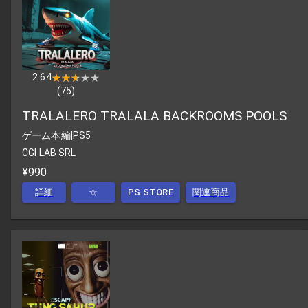
2.64
★★★★★
★★★★★
(
75
)
TRALALERO TRALALA BACKROOMS POOLS
ゲーム本編
|
PS5
CGI LAB SRL
¥990
詳細
☆
PS STORE
関連商品