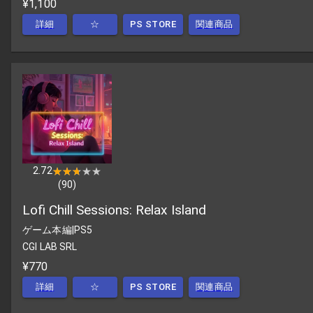
¥1,100
詳細
☆
PS STORE
関連商品
2.72
★★★★★
★★★★★
(
90
)
Lofi Chill Sessions: Relax Island
ゲーム本編
|
PS5
CGI LAB SRL
¥770
詳細
☆
PS STORE
関連商品