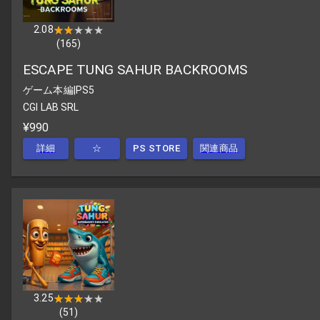
2.08
★★★★★
★★★★★
(
165
)
ESCAPE TUNG SAHUR BACKROOMS
ゲーム本編
|
PS5
CGI LAB SRL
¥990
詳細
☆
PS STORE
関連商品
3.25
★★★★★
★★★★★
(
51
)