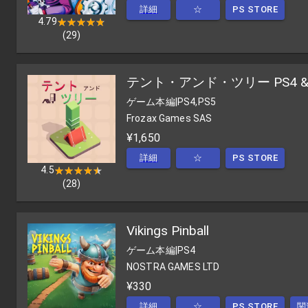
詳細
☆
PS STORE
4.79
★★★★★
★★★★★
(
29
)
テント・アンド・ツリー PS4 & 
ゲーム本編
|
PS4,PS5
Frozax Games SAS
¥1,650
詳細
☆
PS STORE
4.5
★★★★★
★★★★★
(
28
)
Vikings Pinball
ゲーム本編
|
PS4
NOSTRA GAMES LTD
¥330
詳細
☆
PS STORE
関