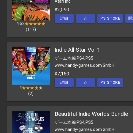
Atari Inc.
¥2,090
詳細
☆
PS STORE
関
4.62
★★★★★
★★★★★
(
117
)
Indie All Star Vol 1
ゲーム本編
|
PS4,PS5
www.handy-games.com GmbH
¥7,150
詳細
☆
PS STORE
4
★★★★★
★★★★★
(
2
)
Beautiful Indie Worlds Bundle
ゲーム本編
|
PS4,PS5
www.handy-games.com GmbH