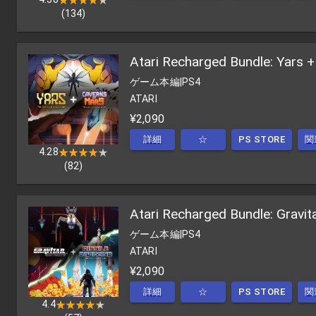
(
134
)
Atari Recharged Bundle: Yars 
ゲーム本編
|
PS4
ATARI
¥2,090
詳細
☆
PS STORE
関
4.28
★★★★★
★★★★★
(
82
)
Atari Recharged Bundle: Gravi
ゲーム本編
|
PS4
ATARI
¥2,090
詳細
☆
PS STORE
関
4.4
★★★★★
★★★★★