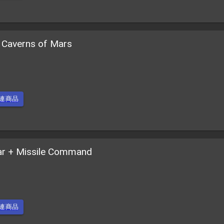
+ Caverns of Mars
連商品
tar + Missile Command
連商品