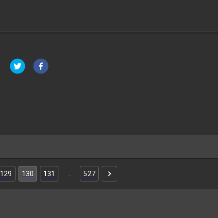
129
130
131
…
527