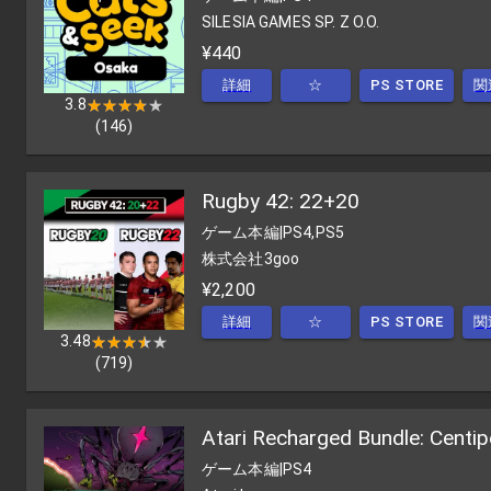
SILESIA GAMES SP. Z O.O.
¥440
詳細
☆
PS STORE
関
3.8
★★★★★
★★★★★
(
146
)
Rugby 42: 22+20
ゲーム本編
|
PS4,PS5
株式会社3goo
¥2,200
詳細
☆
PS STORE
関
3.48
★★★★★
★★★★★
(
719
)
Atari Recharged Bundle: Centi
ゲーム本編
|
PS4