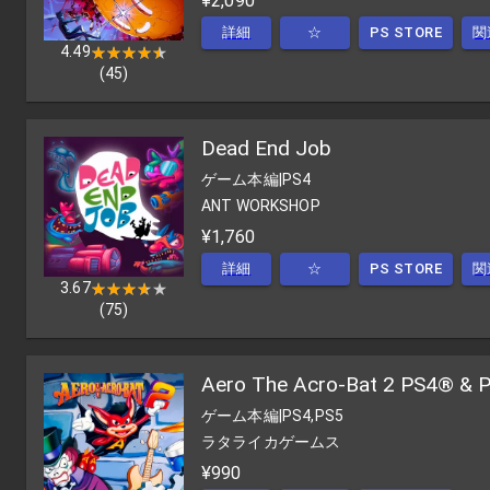
¥2,090
詳細
☆
PS STORE
関
4.49
★★★★★
★★★★★
(
45
)
Dead End Job
ゲーム本編
|
PS4
ANT WORKSHOP
¥1,760
詳細
☆
PS STORE
関
3.67
★★★★★
★★★★★
(
75
)
Aero The Acro-Bat 2 PS4® & 
ゲーム本編
|
PS4,PS5
ラタライカゲームス
¥990