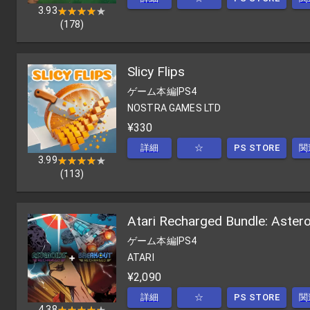
3.93
★★★★★
★★★★★
(
178
)
Slicy Flips
ゲーム本編
|
PS4
NOSTRA GAMES LTD
¥330
詳細
☆
PS STORE
関
3.99
★★★★★
★★★★★
(
113
)
Atari Recharged Bundle: Aster
ゲーム本編
|
PS4
ATARI
¥2,090
詳細
☆
PS STORE
関
4.38
★★★★★
★★★★★