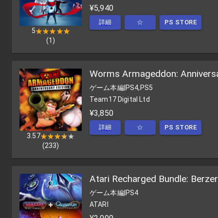
¥5,940
詳細
☆
PS STORE
5
★★★★★
★★★★★
(
1
)
Worms Armageddon: Anniversa
ゲーム本編
|
PS4,PS5
Team17 Digital Ltd
¥3,850
詳細
☆
PS STORE
3.57
★★★★★
★★★★★
(
233
)
Atari Recharged Bundle: Berze
ゲーム本編
|
PS4
ATARI