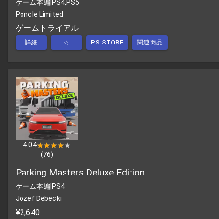
ゲーム本編
|
PS4,PS5
Poncle Limited
ゲームトライアル
詳細
☆
PS STORE
関連商品
4.04
★★★★★
★★★★★
(
76
)
Parking Masters Deluxe Edition
ゲーム本編
|
PS4
Jozef Debecki
¥2,640