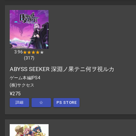
3.96
★★★★★
★★★★★
(
317
)
ABYSS SEEKER 深淵ノ果テニ何ヲ視ルカ
ゲーム本編
|
PS4
(株)サクセス
¥275
詳細
☆
PS STORE