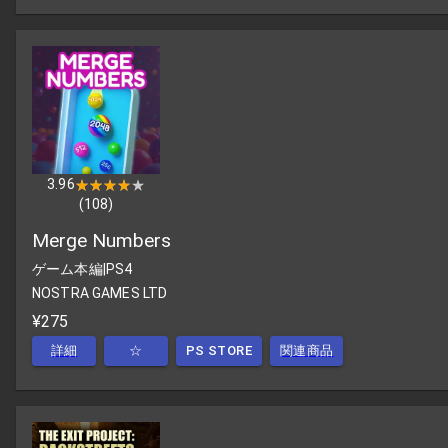
3.96
★★★★★
★★★★★
(
108
)
Merge Numbers
ゲーム本編
|
PS4
NOSTRA GAMES LTD
¥275
詳細
☆
PS STORE
関連商品