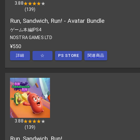
3.88
★★★★★
★★★★★
(
139
)
Run, Sandwich, Run! - Avatar Bundle
ゲーム本編
|
PS4
NOSTRA GAMES LTD
¥550
詳細
☆
PS STORE
関連商品
3.88
★★★★★
★★★★★
(
139
)
Run, Sandwich, Run!