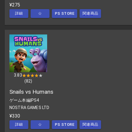
¥275
詳細
☆
PS STORE
関連商品
3.83
★★★★★
★★★★★
(
82
)
Snails vs Humans
ゲーム本編
|
PS4
NOSTRA GAMES LTD
¥330
詳細
☆
PS STORE
関連商品