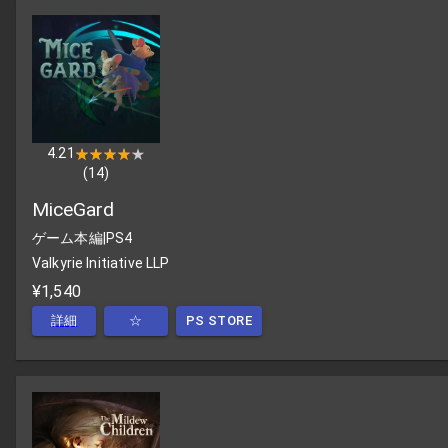
4.21
★★★★★
★★★★★
(
14
)
MiceGard
ゲーム本編
|
PS4
Valkyrie Initiative LLP
¥1,540
詳細
☆
PS STORE