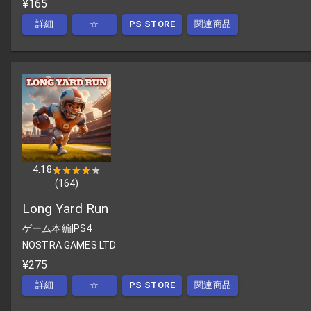
¥165
詳細
☆
PS STORE
関連商品
4.18
★★★★★
★★★★★
(
164
)
Long Yard Run
ゲーム本編
|
PS4
NOSTRA GAMES LTD
¥275
詳細
☆
PS STORE
関連商品