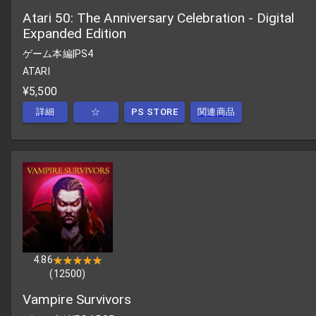
Atari 50: The Anniversary Celebration - Digital
Expanded Edition
ゲーム本編
|
PS4
ATARI
¥5,500
詳細
☆
PS STORE
関連商品
4.86
★★★★★
★★★★★
(
12500
)
Vampire Survivors