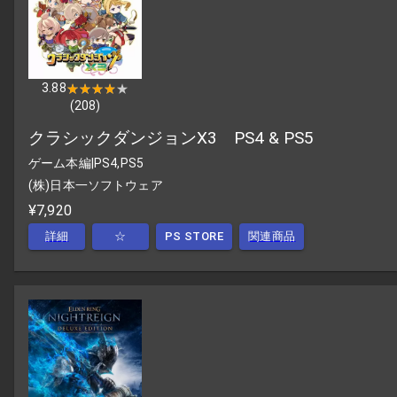
3.88
★★★★★
★★★★★
(
208
)
クラシックダンジョンX3 PS4 & PS5
ゲーム本編
|
PS4,PS5
(株)日本一ソフトウェア
¥7,920
詳細
☆
PS STORE
関連商品