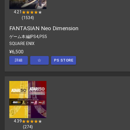
4.21
★★★★★
★★★★★
(
1534
)
FANTASIAN Neo Dimension
ゲーム本編
|
PS4,PS5
SQUARE ENIX
¥6,500
詳細
☆
PS STORE
4.39
★★★★★
★★★★★
(
274
)