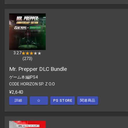
3.27
★★★★★
★★★★★
(
273
)
Mr. Prepper DLC Bundle
ゲーム本編
|
PS4
CODE HORIZON SP. Z O.O
¥2,640
詳細
☆
PS STORE
関連商品