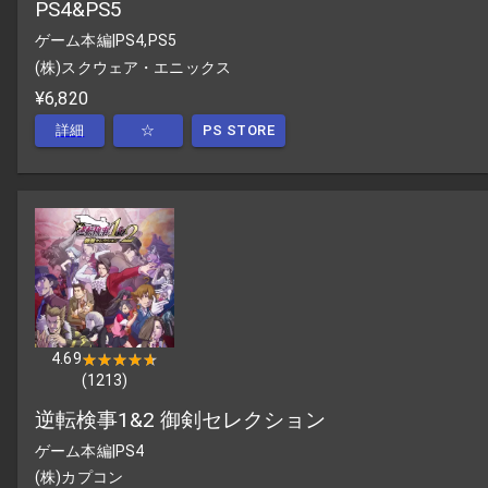
PS4&PS5
ゲーム本編
|
PS4,PS5
(株)スクウェア・エニックス
¥6,820
詳細
☆
PS STORE
4.69
★★★★★
★★★★★
(
1213
)
逆転検事1&2 御剣セレクション
ゲーム本編
|
PS4
(株)カプコン