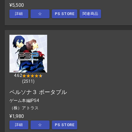
¥5,500
詳細
☆
PS STORE
関連商品
4.62
★★★★★
★★★★★
(
2511
)
ペルソナ３ ポータブル
ゲーム本編
|
PS4
（株）アトラス
¥1,980
詳細
☆
PS STORE