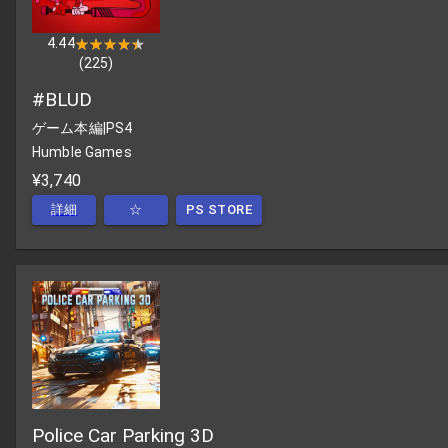
4.44
★★★★★
★★★★★
(
225
)
#BLUD
ゲーム本編
|
PS4
Humble Games
¥3,740
詳細
☆
PS STORE
Police Car Parking 3D