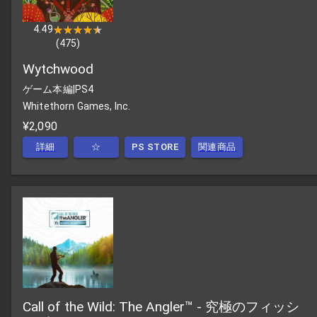
4.49
★★★★★
★★★★★
(
475
)
Wytchwood
ゲーム本編
|
PS4
Whitethorn Games, Inc.
¥2,090
詳細
☆
PS STORE
関連商品
Call of the Wild: The Angler™ - 究極のフィッシ