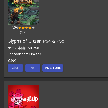
4.06
★★★★★
★★★★★
(
17
)
Glyphs of Gitzan PS4 & PS5
ゲーム本編
|
PS4,PS5
Eastasiasoft Limited
¥499
詳細
☆
PS STORE