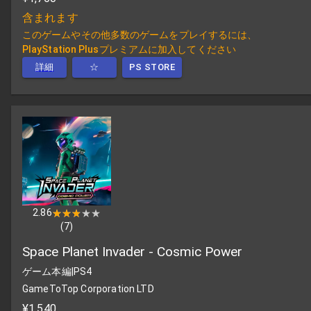
含まれます
このゲームやその他多数のゲームをプレイするには、
PlayStation Plusプレミアムに加入してください
詳細
☆
PS STORE
2.86
★★★★★
★★★★★
(
7
)
Space Planet Invader - Cosmic Power
ゲーム本編
|
PS4
GameToTop Corporation LTD
¥1,540