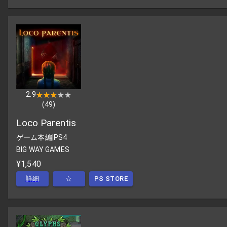
2.9
★★★★★
★★★★★
(
49
)
Loco Parentis
ゲーム本編
|
PS4
BIG WAY GAMES
¥1,540
詳細
☆
PS STORE