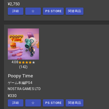
¥2,750
詳細
☆
PS STORE
関連商品
4.08
★★★★★
★★★★★
(
142
)
Poopy Time
ゲーム本編
|
PS4
NOSTRA GAMES LTD
¥330
詳細
☆
PS STORE
関連商品