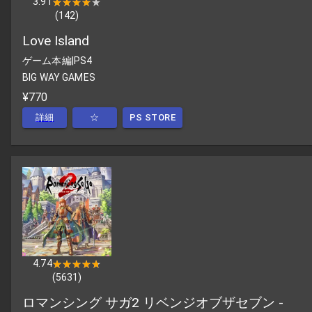
3.91
★★★★★
★★★★★
(
142
)
Love Island
ゲーム本編
|
PS4
BIG WAY GAMES
¥770
詳細
☆
PS STORE
4.74
★★★★★
★★★★★
(
5631
)
ロマンシング サガ2 リベンジオブザセブン -