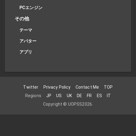
PCエンジン
その他
テーマ
アバター
アプリ
Twitter
Privacy Policy
Contact Me
TOP
Regions
JP
US
UK
DE
FR
ES
IT
Copyright ©
UOPSS
2026
.