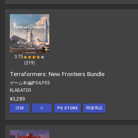
3.75
★★★★★
★★★★★
(
219
)
Terraformers: New Frontiers Bundle
ゲーム本編
|
PS4,PS5
KLABATER
¥3,289
詳細
☆
PS STORE
関連商品