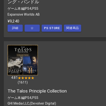
ング・バンドル
ゲーム本編
|
PS4,PS5
Expansive Worlds AB
¥9,240
詳細
☆
PS STORE
関連商品
4.81
★★★★★
★★★★★
(
1611
)
The Talos Principle Collection
ゲーム本編
|
PS4,PS5
GHI Media LLC,(Devolver Digital)