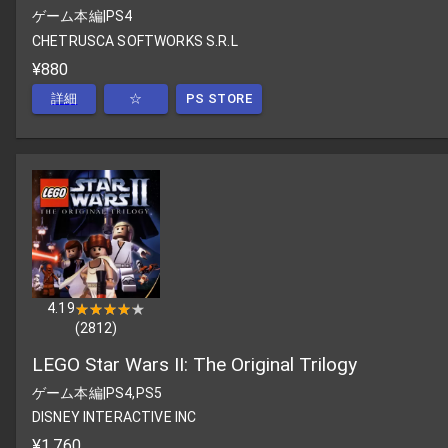
ゲーム本編
|
PS4
CHETRUSCA SOFTWORKS S.R.L
¥880
詳細
☆
PS STORE
4.19
★★★★★
★★★★★
(
2812
)
LEGO Star Wars II: The Original Trilogy
ゲーム本編
|
PS4,PS5
DISNEY INTERACTIVE INC
¥1,760