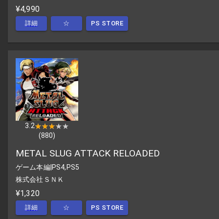
¥4,990
詳細
☆
PS STORE
3.2
★★★★★
★★★★★
(
880
)
METAL SLUG ATTACK RELOADED
ゲーム本編
|
PS4,PS5
株式会社ＳＮＫ
¥1,320
詳細
☆
PS STORE