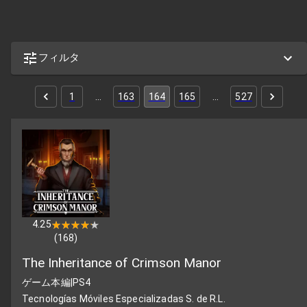
フィルタ
1
…
163
164
165
…
527
4.25
★★★★★
★★★★★
(
168
)
The Inheritance of Crimson Manor
ゲーム本編
|
PS4
Tecnologías Móviles Especializadas S. de R.L.