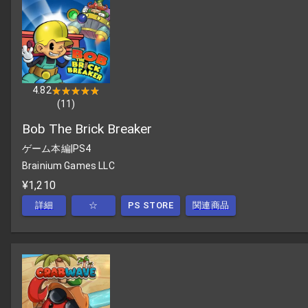
4.82
★★★★★
★★★★★
(
11
)
Bob The Brick Breaker
ゲーム本編
|
PS4
Brainium Games LLC
¥1,210
詳細
☆
PS STORE
関連商品