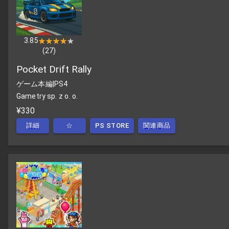
3.85
★★★★★
★★★★★
(
27
)
Pocket Drift Rally
ゲーム本編
|
PS4
Gametry sp. z o. o.
¥330
詳細
☆
PS STORE
関連商品