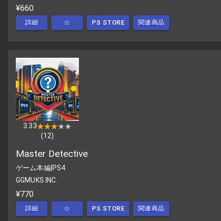
¥660
詳細
☆
PS STORE
関連商品
3.33
★★★★★
★★★★★
(
12
)
Master Detective
ゲーム本編
|
PS4
GGMUKS INC.
¥770
詳細
☆
PS STORE
関連商品