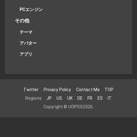
PCエンジン
その他
テーマ
アバター
アプリ
Twitter
Privacy Policy
Contact Me
TOP
Regions
JP
US
UK
DE
FR
ES
IT
Copyright ©
UOPSS
2026
.