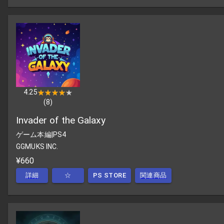
4.25
★★★★★
★★★★★
(
8
)
Invader of the Galaxy
ゲーム本編
|
PS4
GGMUKS INC.
¥660
詳細
☆
PS STORE
関連商品