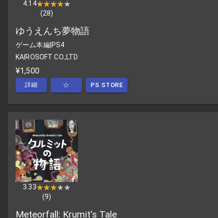
4.14
★★★★★
★★★★★
(
28
)
ゆうえんち夢物語
ゲーム本編
|
PS4
KAIROSOFT CO.,LTD
¥1,500
詳細
☆
PS STORE
3.33
★★★★★
★★★★★
(
9
)
Meteorfall: Krumit's Tale