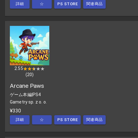
詳細
☆
PS STORE
関連商品
2.55
★★★★★
★★★★★
(
20
)
Arcane Paws
ゲーム本編
|
PS4
Gametry sp. z o. o.
¥330
詳細
☆
PS STORE
関連商品