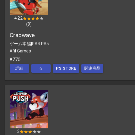
4.22
★★★★★
★★★★★
(
9
)
Crabwave
ゲーム本編
|
PS4,PS5
Afil Games
¥770
詳細
☆
PS STORE
関連商品
3
★★★★★
★★★★★