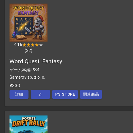
4.16
★★★★★
★★★★★
(
32
)
Word Quest: Fantasy
ゲーム本編
|
PS4
Gametry sp. z o. o.
¥330
詳細
☆
PS STORE
関連商品