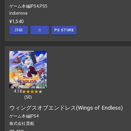
ゲーム本編
|
PS4,PS5
indienova
¥1,540
詳細
☆
PS STORE
4.18
★★★★★
★★★★★
(
50
)
ウィングスオブエンドレス(Wings of Endless)
ゲーム本編
|
PS4
株式会社賈船