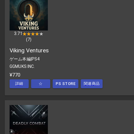
3.71
★★★★★
★★★★★
(
7
)
Viking Ventures
ゲーム本編
|
PS4
GGMUKS INC.
¥770
詳細
☆
PS STORE
関連商品