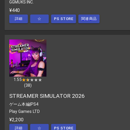
GGMUKS INC.
¥440
詳細
☆
PS STORE
関連商品
1.55
★★★★★
★★★★★
(
38
)
STREAMER SIMULATOR 2026
ゲーム本編
|
PS4
Play Games LTD
¥2,200
詳細
☆
PS STORE