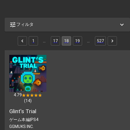
フィルタ
1
…
17
18
19
…
527
4.79
★★★★★
★★★★★
(
14
)
Glint's Trial
ゲーム本編
|
PS4
GGMUKS INC.