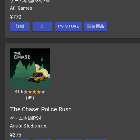
ゲーム本編
|
PS4,PS5
Afil Games
¥770
詳細
☆
PS STORE
関連商品
4.06
★★★★★
★★★★★
(
49
)
The Chase: Police Rush
ゲーム本編
|
PS4
Aristo Studio s.r.o.
¥275