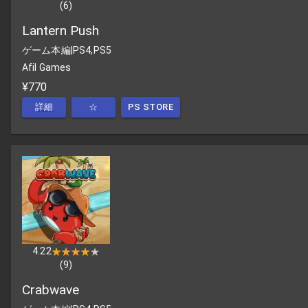
(
6
)
Lantern Push
ゲーム本編
|
PS4,PS5
Afil Games
¥770
詳細
☆
PS STORE
4.22
★★★★★
★★★★★
(
9
)
Crabwave