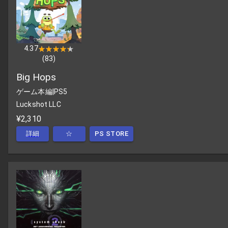
4.37
★★★★★
★★★★★
(
83
)
Big Hops
ゲーム本編
|
PS5
Luckshot LLC
¥2,310
詳細
☆
PS STORE