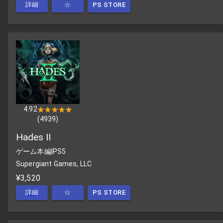
詳細
☆
PS STORE
4.92
★★★★★
★★★★★
(
4939
)
Hades II
ゲーム本編
|
PS5
Supergiant Games, LLC
¥3,520
詳細
☆
PS STORE