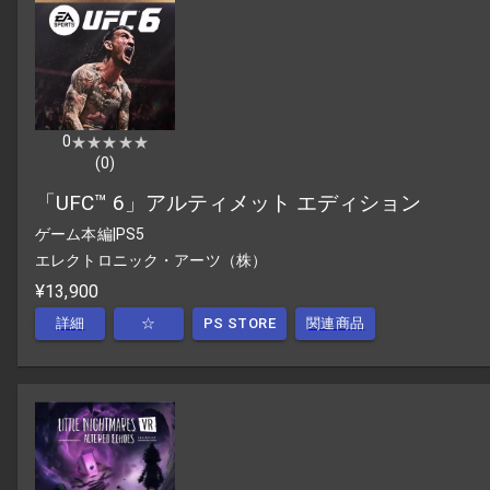
0
★★★★★
★★★★★
(
0
)
「UFC™ 6」アルティメット エディション
ゲーム本編
|
PS5
エレクトロニック・アーツ（株）
¥13,900
詳細
☆
PS STORE
関連商品