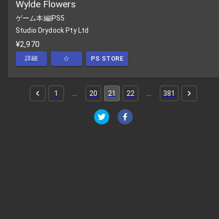
Wylde Flowers
ゲーム本編
|
PS5
Studio Drydock Pty Ltd
¥2,970
詳細
☆
PS STORE
1
…
20
21
22
…
381