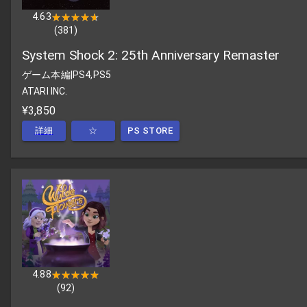
4.63
★★★★★
★★★★★
(
381
)
System Shock 2: 25th Anniversary Remaster
ゲーム本編
|
PS4,PS5
ATARI INC.
¥3,850
詳細
☆
PS STORE
4.88
★★★★★
★★★★★
(
92
)