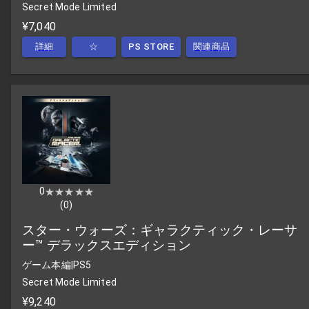
Secret Mode Limited
¥7,040
詳細
☆
PS STORE
関連商品
0
★★★★★
★★★★★
(
0
)
スター・ウォーズ：ギャラクティック・レーサ
ー™ デラックスエディション
ゲーム本編
|
PS5
Secret Mode Limited
¥9,240