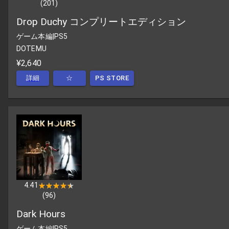
(
201
)
Drop Duchy コンプリートエディション
ゲーム本編
|
PS5
DOTEMU
¥2,640
詳細
☆
PS STORE
4.41
★★★★★
★★★★★
(
96
)
Dark Hours
ゲーム本編
|
PS5