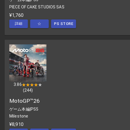
PIECE OF CAKE STUDIOS SAS
¥1,760
詳細
☆
PS STORE
3.86
★★★★★
★★★★★
(
244
)
MotoGP™26
ゲーム本編
|
PS5
Milestone
¥8,910