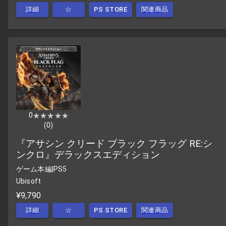
詳細
☆
PS STORE
関連商品
0
★★★★★
★★★★★
(
0
)
『アサシン クリード ブラック フラッグ RE:シ
ンクロ』デラックスエディション
ゲーム本編
|
PS5
Ubisoft
¥9,790
詳細
☆
PS STORE
関連商品