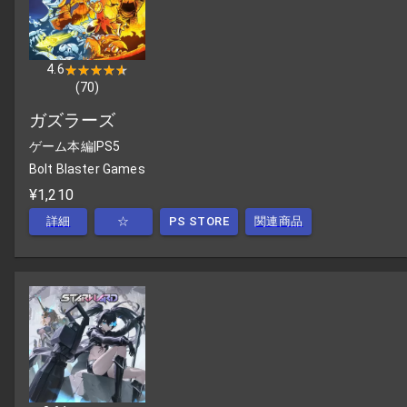
4.6
★★★★★
★★★★★
(
70
)
ガズラーズ
ゲーム本編
|
PS5
Bolt Blaster Games
¥1,210
詳細
☆
PS STORE
関連商品