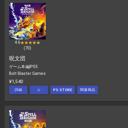
4.6
★★★★★
★★★★★
(
70
)
呪文団
ゲーム本編
|
PS5
Bolt Blaster Games
¥1,540
詳細
☆
PS STORE
関連商品