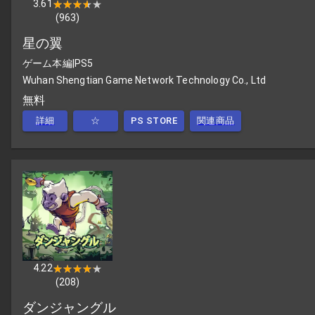
3.61
★★★★★
★★★★★
(
963
)
星の翼
ゲーム本編
|
PS5
Wuhan Shengtian Game Network Technology Co., Ltd
無料
詳細
☆
PS STORE
関連商品
4.22
★★★★★
★★★★★
(
208
)
ダンジャングル