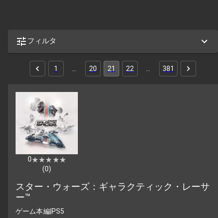
フィルタ
1
…
20
21
22
…
381
0
★★★★★
★★★★★
(
0
)
スター・ウォーズ：ギャラクティック・レーサ
ー™
ゲーム本編
|
PS5