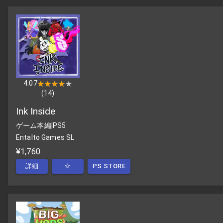
4.07
★★★★★
★★★★★
(
14
)
Ink Inside
ゲーム本編
|
PS5
Entalto Games SL
¥1,760
詳細
☆
PS STORE