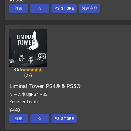
詳細
☆
PS STORE
関連商品
4.56
★★★★★
★★★★★
(
27
)
Liminal Tower PS4® & PS5®
ゲーム本編
|
PS4,PS5
Xeneder Team
¥440
詳細
☆
PS STORE