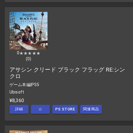
0
★★★★★
★★★★★
(
0
)
アサシン クリード ブラック フラッグ RE:シン
クロ
ゲーム本編
|
PS5
Ubisoft
¥8,360
詳細
☆
PS STORE
関連商品