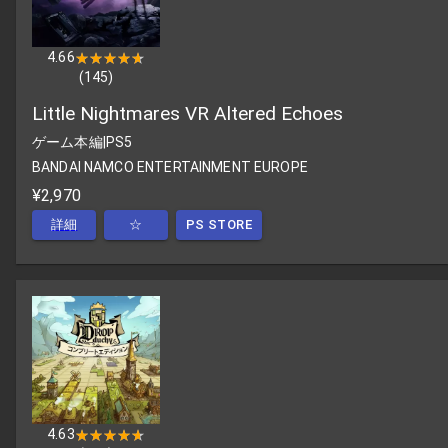
4.66
★★★★★
★★★★★
(
145
)
Little Nightmares VR Altered Echoes
ゲーム本編
|
PS5
BANDAI NAMCO ENTERTAINMENT EUROPE
¥2,970
詳細
☆
PS STORE
4.63
★★★★★
★★★★★