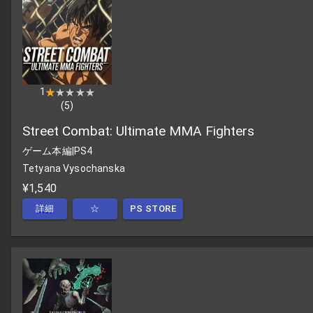
1
★★★★★
★★★★★
(
5
)
Street Combat: Ultimate MMA Fighters
ゲーム本編
|
PS4
Tetyana Vysochanska
¥1,540
詳細
☆
PS STORE