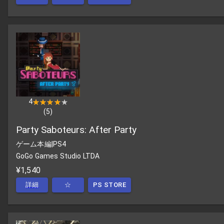
4
★★★★★
★★★★★
(
5
)
Party Saboteurs: After Party
ゲーム本編
|
PS4
GoGo Games Studio LTDA
¥1,540
詳細
☆
PS STORE