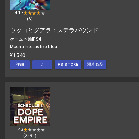
4.17
★★★★★
★★★★★
(
6
)
ウッコとグアラ：ステラバウンド
ゲーム本編
|
PS4
Maqna Interactive Ltda
¥1,540
詳細
☆
PS STORE
関連商品
1.43
★★★★★
★★★★★
(
2599
)