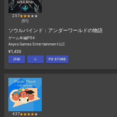
2.57
★★★★★
★★★★★
(
51
)
ソウルバインド：アンダーワールドの物語
ゲーム本編
|
PS4
Axyos Games Entertainment LLC
¥1,430
詳細
☆
PS STORE
4.37
★★★★★
★★★★★