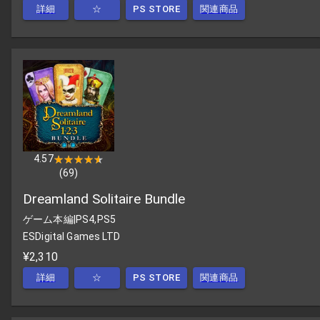
詳細
☆
PS STORE
関連商品
4.57
★★★★★
★★★★★
(
69
)
Dreamland Solitaire Bundle
ゲーム本編
|
PS4,PS5
ESDigital Games LTD
¥2,310
詳細
☆
PS STORE
関連商品