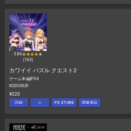
3.86
★★★★★
★★★★★
(
163
)
カワイイ パズル クエスト2
ゲーム本編
|
PS4
KODOBUR
¥220
詳細
☆
PS STORE
関連商品