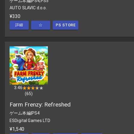
ゲーム本編
|
PS4,PS5
AUTO SLAVIC d.o.o.
¥330
詳細
☆
PS STORE
3.46
★★★★★
★★★★★
(
65
)
Farm Frenzy: Refreshed
ゲーム本編
|
PS4
ESDigital Games LTD
¥1,540