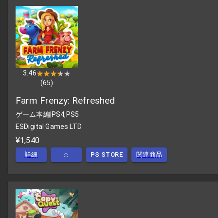
3.46
★★★★★
★★★★★
(
65
)
Farm Frenzy: Refreshed
ゲーム本編
|
PS4,PS5
ESDigital Games LTD
¥1,540
詳細
☆
PS STORE
関連商品