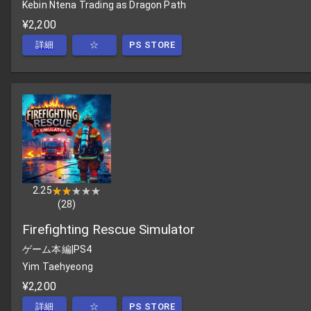
Kebin Ntena Trading as Dragon Path
¥2,200
詳細
☆
PS STORE
2.25
★★★★★
★★★★★
(
28
)
Firefighting Rescue Simulator
ゲーム本編
|
PS4
Yim Taehyeong
¥2,200
詳細
☆
PS STORE