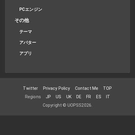
PCエンジン
その他
テーマ
アバター
アプリ
Twitter
Privacy Policy
Contact Me
TOP
Regions
JP
US
UK
DE
FR
ES
IT
Copyright ©
UOPSS
2026
.