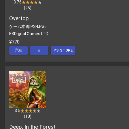
3.76
★★★★★
★★★★★
(
25
)
Overtop
ゲーム本編
|
PS4,PS5
ESDigital Games LTD
¥770
詳細
☆
PS STORE
3.5
★★★★★
★★★★★
(
10
)
Deep, In the Forest