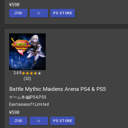
¥598
詳細
☆
PS STORE
3.69
★★★★★
★★★★★
(
32
)
Battle Mythic Maidens Arena PS4 & PS5
ゲーム本編
|
PS4,PS5
Eastasiasoft Limited
¥598
詳細
☆
PS STORE