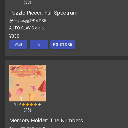
(
38
)
Puzzle Piecer: Full Spectrum
ゲーム本編
|
PS4,PS5
AUTO SLAVIC d.o.o.
¥330
詳細
☆
PS STORE
4.14
★★★★★
★★★★★
(
35
)
Memory Holder: The Numbers