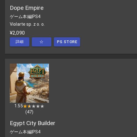
Dope Empire
ゲーム本編
|
PS4
Violarte sp. z o. o.
¥2,090
詳細
☆
PS STORE
1.55
★★★★★
★★★★★
(
47
)
Egypt City Builder
ゲーム本編
|
PS4