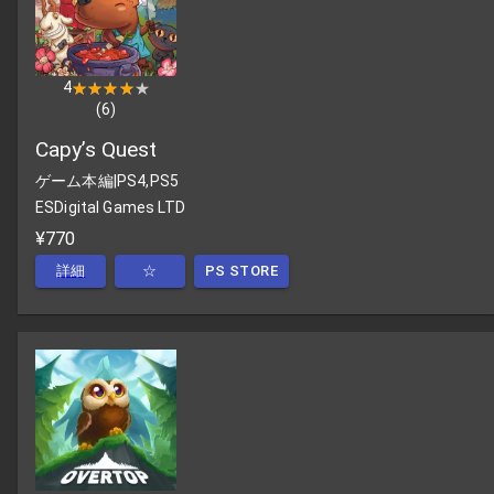
4
★★★★★
★★★★★
(
6
)
Capy’s Quest
ゲーム本編
|
PS4,PS5
ESDigital Games LTD
¥770
詳細
☆
PS STORE