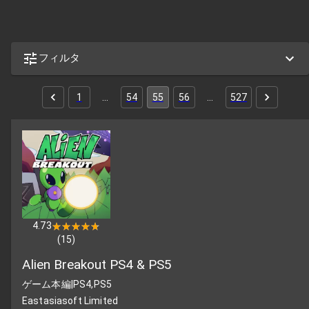
フィルタ
1
…
54
55
56
…
527
4.73
★★★★★
★★★★★
(
15
)
Alien Breakout PS4 & PS5
ゲーム本編
|
PS4,PS5
Eastasiasoft Limited