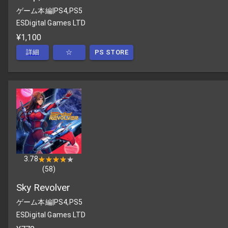
ゲーム本編
|
PS4,PS5
ESDigital Games LTD
¥1,100
詳細
☆
PS STORE
3.78
★★★★★
★★★★★
(
58
)
Sky Revolver
ゲーム本編
|
PS4,PS5
ESDigital Games LTD