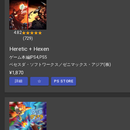
4.82
★★★★★
★★★★★
(
729
)
Heretic + Hexen
ゲーム本編
|
PS4,PS5
ベセスダ・ソフトワークス／ゼニマックス・アジア(株)
¥1,870
詳細
☆
PS STORE