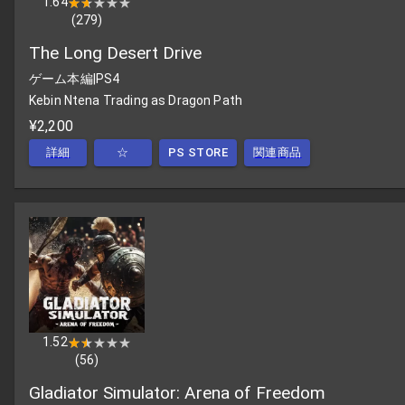
1.64
★★★★★
★★★★★
(
279
)
The Long Desert Drive
ゲーム本編
|
PS4
Kebin Ntena Trading as Dragon Path
¥2,200
詳細
☆
PS STORE
関連商品
1.52
★★★★★
★★★★★
(
56
)
Gladiator Simulator: Arena of Freedom