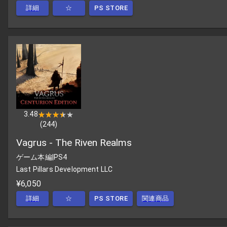
詳細
☆
PS STORE
3.48
★★★★★
★★★★★
(
244
)
Vagrus - The Riven Realms
ゲーム本編
|
PS4
Last Pillars Development LLC
¥6,050
詳細
☆
PS STORE
関連商品