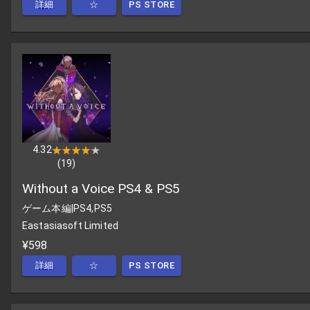
詳細
☆
PS STORE
4.32
★★★★★
★★★★★
(
19
)
Without a Voice PS4 & PS5
ゲーム本編
|
PS4,PS5
Eastasiasoft Limited
¥598
詳細
☆
PS STORE