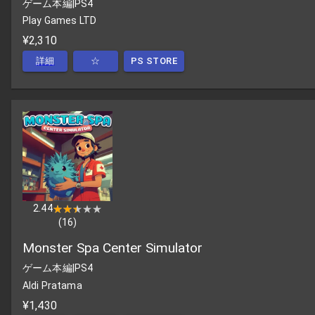
ゲーム本編
|
PS4
Play Games LTD
¥2,310
詳細
☆
PS STORE
2.44
★★★★★
★★★★★
(
16
)
Monster Spa Center Simulator
ゲーム本編
|
PS4
Aldi Pratama
¥1,430