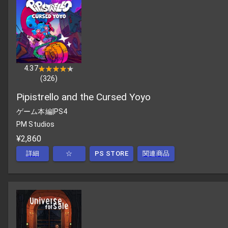
4.37
★★★★★
★★★★★
(
326
)
Pipistrello and the Cursed Yoyo
ゲーム本編
|
PS4
PM Studios
¥2,860
詳細
☆
PS STORE
関連商品