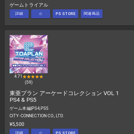
ゲームトライアル
詳細
☆
PS STORE
関連商品
4.71
★★★★★
★★★★★
(
59
)
東亜プラン アーケードコレクション VOL 1
PS4 & PS5
ゲーム本編
|
PS4,PS5
CITY-CONNECTION CO., LTD.
¥5,500
詳細
☆
PS STORE