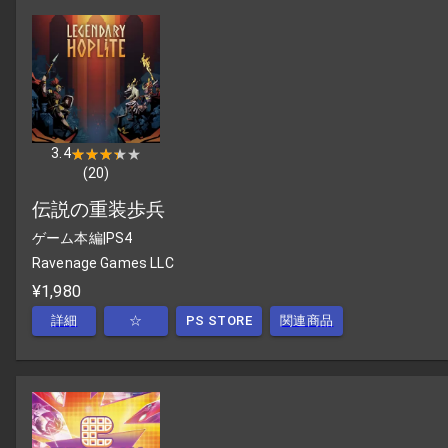
3.4
★★★★★
★★★★★
(
20
)
伝説の重装歩兵
ゲーム本編
|
PS4
Ravenage Games LLC
¥1,980
詳細
☆
PS STORE
関連商品