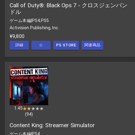
Call of Duty®: Black Ops 7 - クロスジェンバン
ドル
ゲーム本編
|
PS4,PS5
Activision Publishing, Inc.
¥9,800
詳細
☆
PS STORE
関連商品
1.45
★★★★★
★★★★★
(
94
)
Content King: Streamer Simulator
ゲーム本編
|
PS4