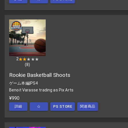
2
★★★★★
★★★★★
(
8
)
Rookie Basketball Shoots
ゲーム本編
|
PS4
Benoit Varasse trading as Pix Arts
¥990
詳細
☆
PS STORE
関連商品