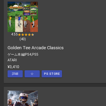
4.55
★★★★★
★★★★★
(
40
)
Golden Tee Arcade Classics
ゲーム本編
|
PS4,PS5
ATARI
¥3,410
詳細
☆
PS STORE