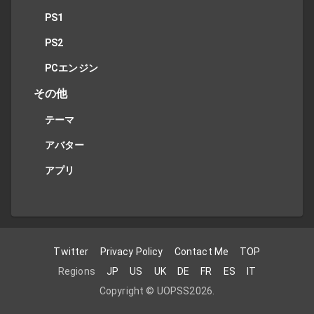
PS1
PS2
PCエンジン
その他
テーマ
アバター
アプリ
Twitter
Privacy Policy
Contact Me
TOP
Regions
JP
US
UK
DE
FR
ES
IT
Copyright ©
UOPSS
2026
.