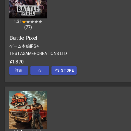
1.31
★★★★★
★★★★★
(
77
)
Battle Pixel
ゲーム本編
|
PS4
TESTAGAMERCREATIONS LTD
¥1,870
詳細
☆
PS STORE