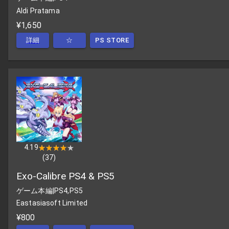
Aldi Pratama
¥1,650
詳細
☆
PS STORE
4.19
★★★★★
★★★★★
(
37
)
Exo-Calibre PS4 & PS5
ゲーム本編
|
PS4,PS5
Eastasiasoft Limited
¥800