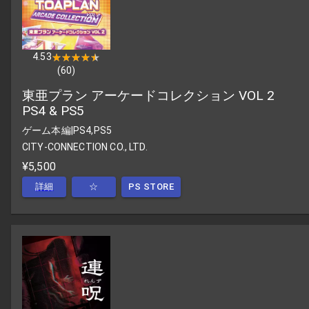
4.53
★★★★★
★★★★★
(
60
)
東亜プラン アーケードコレクション VOL 2
PS4 & PS5
ゲーム本編
|
PS4,PS5
CITY-CONNECTION CO., LTD.
¥5,500
詳細
☆
PS STORE