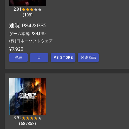
2.81
★★★★★
★★★★★
(
108
)
連呪 PS4＆PS5
ゲーム本編
|
PS4,PS5
(株)日本一ソフトウェア
¥7,920
詳細
☆
PS STORE
関連商品
3.92
★★★★★
★★★★★
(
687853
)