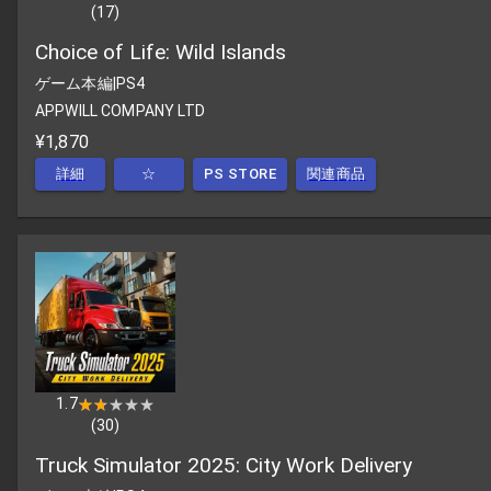
(
17
)
Choice of Life: Wild Islands
ゲーム本編
|
PS4
APPWILL COMPANY LTD
¥1,870
詳細
☆
PS STORE
関連商品
1.7
★★★★★
★★★★★
(
30
)
Truck Simulator 2025: City Work Delivery