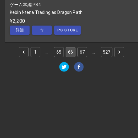
ゲーム本編
|
PS4
Kebin Ntena Trading as Dragon Path
¥2,200
詳細
☆
PS STORE
1
…
65
66
67
…
527