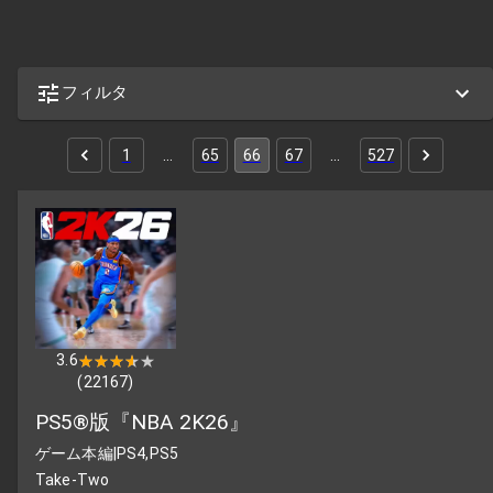
フィルタ
1
…
65
66
67
…
527
3.6
★★★★★
★★★★★
(
22167
)
PS5®版『NBA 2K26』
ゲーム本編
|
PS4,PS5
Take-Two