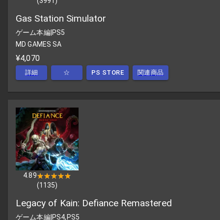
(
3991
)
Gas Station Simulator
ゲーム本編
|
PS5
MD GAMES SA
¥4,070
詳細
☆
PS STORE
関連商品
4.89
★★★★★
★★★★★
(
1135
)
Legacy of Kain: Defiance Remastered
ゲーム本編
|
PS4,PS5