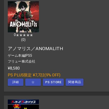
0
★★★★★
★★★★★
(
0
)
アノマリス／ANOMALITH
ゲーム本編
|
PS5
フリュー株式会社
¥8,580
PS PLUS限定
¥7,722
(
9% OFF
)
詳細
☆
PS STORE
関連商品