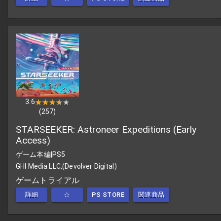
3.6
★★★★★
★★★★★
(
257
)
STARSEEKER: Astroneer Expeditions (Early
Access)
ゲーム本編
|
PS5
GHI Media LLC,(Devolver Digital)
ゲームトライアル
詳細
☆
PS STORE
関連商品