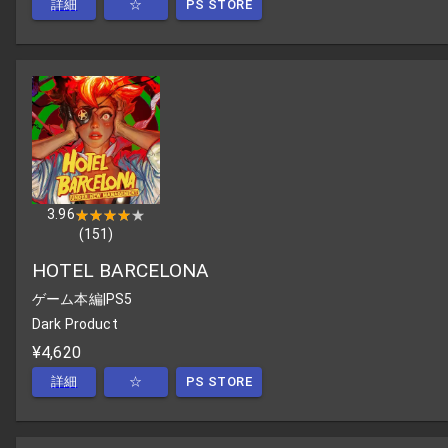
詳細
☆
PS STORE
3.96
★★★★★
★★★★★
(
151
)
HOTEL BARCELONA
ゲーム本編
|
PS5
Dark Product
¥4,620
詳細
☆
PS STORE