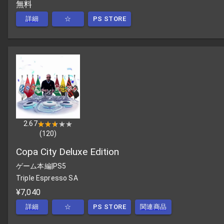
無料
詳細
☆
PS STORE
2.67
★★★★★
★★★★★
(
120
)
Copa City Deluxe Edition
ゲーム本編
|
PS5
Triple Espresso SA
¥7,040
詳細
☆
PS STORE
関連商品