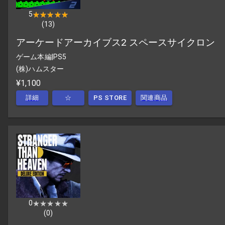
5
★★★★★
★★★★★
(
13
)
アーケードアーカイブス2 スペースサイクロン
ゲーム本編
|
PS5
(株)ハムスター
¥1,100
詳細
☆
PS STORE
関連商品
0
★★★★★
★★★★★
(
0
)