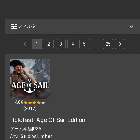
フィルタ
1
2
3
4
5
…
25
4.06
★★★★★
★★★★★
(
2017
)
Holdfast: Age Of Sail Edition
ゲーム本編
|
PS5
Anvil Studios Limited