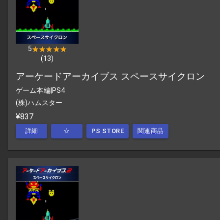
5
★★★★★
★★★★★
(
13
)
アーケードアーカイブス スペースサイクロン
ゲーム本編
|
PS4
(株)ハムスター
¥837
詳細
☆
PS STORE
関連商品