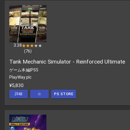
3.38
★★★★★
★★★★★
(
76
)
Tank Mechanic Simulator - Reinforced Ultimate
ゲーム本編
|
PS5
PlayWay plc
¥5,830
詳細
☆
PS STORE