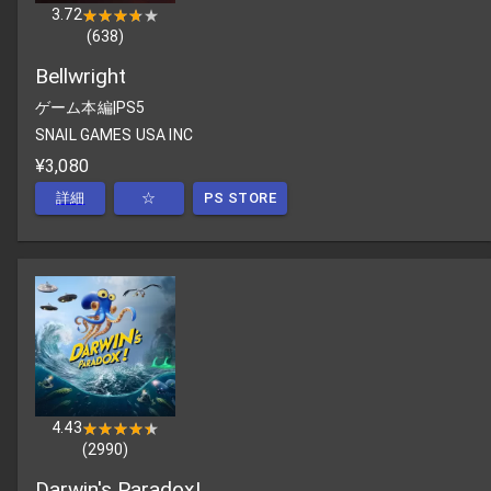
3.72
★★★★★
★★★★★
(
638
)
Bellwright
ゲーム本編
|
PS5
SNAIL GAMES USA INC
¥3,080
詳細
☆
PS STORE
4.43
★★★★★
★★★★★
(
2990
)
Darwin's Paradox!