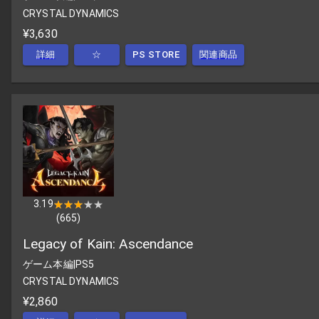
CRYSTAL DYNAMICS
¥3,630
詳細
☆
PS STORE
関連商品
3.19
★★★★★
★★★★★
(
665
)
Legacy of Kain: Ascendance
ゲーム本編
|
PS5
CRYSTAL DYNAMICS
¥2,860