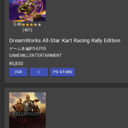
3.48
★★★★★
★★★★★
(
401
)
DreamWorks All-Star Kart Racing Rally Edition
ゲーム本編
|
PS4,PS5
GAMEMILL ENTERTAINMENT
¥5,830
詳細
☆
PS STORE