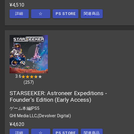
¥4,510
詳細
☆
PS STORE
関連商品
3.6
★★★★★
★★★★★
(
257
)
STARSEEKER: Astroneer Expeditions -
Founder's Edition (Early Access)
ゲーム本編
|
PS5
GHI Media LLC,(Devolver Digital)
¥4,620
詳細
☆
PS STORE
関連商品